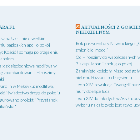
ARA.PL
AKTUALNOŚCI Z GOŚCIE
NIEDZIELNYM
sz na Ukrainie o wielkim
Rok prezydentury Nawrockiego. „
niu papieskich apeli o pokój
zmienić jej model”
: Kościół pomaga po trzęsieniu
Od Hiroszimy do współczesnych w
eapolem
Biskupi Japonii apelują o pokój
a: dziesięciodniowa modlitwa w
Zamknięte kościoły, Msze pod goł
cę zbombardowania Hiroszimy i
niebem. Pozzuoli po trzęsieniu
ki
Leon XIV: rewolucja Ewangelii bur
Parolin w Meksyku: modlitwa,
mury dzielące ludzi
ść i świadectwo drogą do pokoju
Leon XIV do młodych w Asyżu: od
gurowano projekt "Przystanek
wyboru na całe życie jest rewoluc
ikańska"