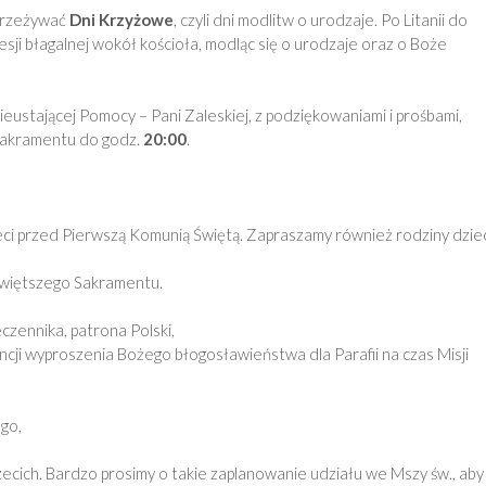
 przeżywać
Dni Krzyżowe
, czyli dni modlitw o urodzaje. Po Litanii do
sji błagalnej wokół kościoła, modląc się o urodzaje oraz o Boże
ustającej Pomocy – Pani Zaleskiej, z podziękowaniami i prośbami,
Sakramentu do godz.
20:00
.
ci przed Pierwszą Komunią Świętą. Zapraszamy również rodziny dziec
więtszego Sakramentu.
ęczennika, patrona Polski,
ncji wyproszenia Bożego błogosławieństwa dla Parafii na czas Misji
go,
zecich. Bardzo prosimy o takie zaplanowanie udziału we Mszy św., aby