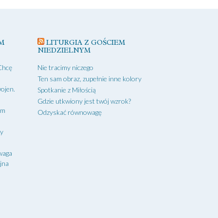
M
LITURGIA Z GOŚCIEM
NIEDZIELNYM
Chcę
Nie tracimy niczego
Ten sam obraz, zupełnie inne kolory
ojen.
Spotkanie z Miłością
Gdzie utkwiony jest twój wzrok?
ym
Odzyskać równowagę
zy
waga
yjna