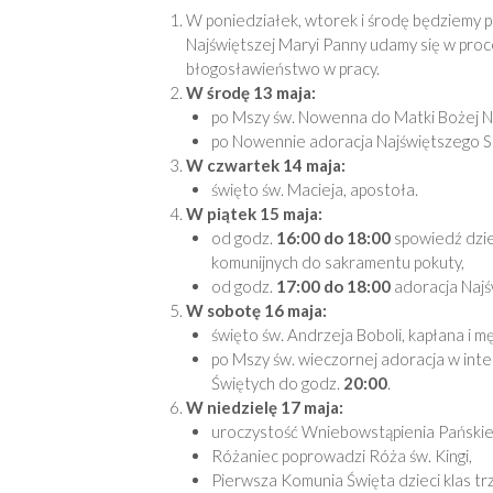
W poniedziałek, wtorek i środę będziemy
Najświętszej Maryi Panny udamy się w proce
błogosławieństwo w pracy.
W środę 13 maja:
po Mszy św. Nowenna do Matki Bożej Nie
po Nowennie adoracja Najświętszego 
W czwartek 14 maja:
święto św. Macieja, apostoła.
W piątek 15 maja:
od godz.
16:00 do 18:00
spowiedź dzie
komunijnych do sakramentu pokuty,
od godz.
17:00 do 18:00
adoracja Najś
W sobotę 16 maja:
święto św. Andrzeja Boboli, kapłana i m
po Mszy św. wieczornej adoracja w inte
Świętych do godz.
20:00
.
W niedzielę 17 maja:
uroczystość Wniebowstąpienia Pańskie
Różaniec poprowadzi Róża św. Kingi,
Pierwsza Komunia Święta dzieci klas tr