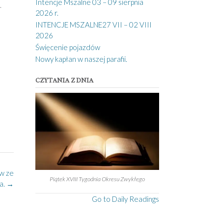
Intencje Mszalne 03 – 09 sierpnia
.
2026 r.
INTENCJE MSZALNE27 VII – 02 VIII
2026
Święcenie pojazdów
Nowy kapłan w naszej parafii.
CZYTANIA Z DNIA
ów ze
Piątek XVIII Tygodnia Okresu Zwykłego
a.
→
Go to Daily Readings