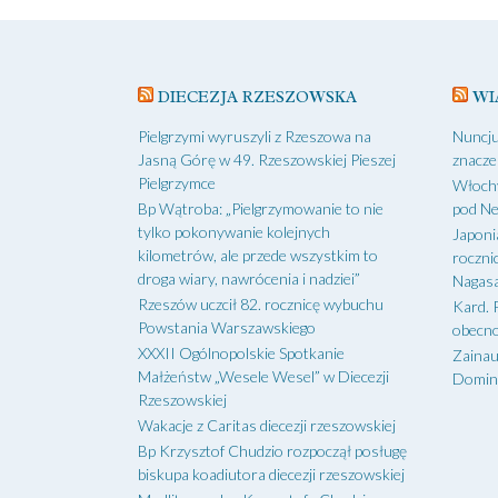
DIECEZJA RZESZOWSKA
WI
Pielgrzymi wyruszyli z Rzeszowa na
Nuncju
Jasną Górę w 49. Rzeszowskiej Pieszej
znacze
Pielgrzymce
Włochy
Bp Wątroba: „Pielgrzymowanie to nie
pod N
tylko pokonywanie kolejnych
Japoni
kilometrów, ale przede wszystkim to
roczni
droga wiary, nawrócenia i nadziei”
Nagasa
Rzeszów uczcił 82. rocznicę wybuchu
Kard. 
Powstania Warszawskiego
obecno
XXXII Ogólnopolskie Spotkanie
Zainau
Małżeństw „Wesele Wesel” w Diecezji
Domin
Rzeszowskiej
Wakacje z Caritas diecezji rzeszowskiej
Bp Krzysztof Chudzio rozpoczął posługę
biskupa koadiutora diecezji rzeszowskiej