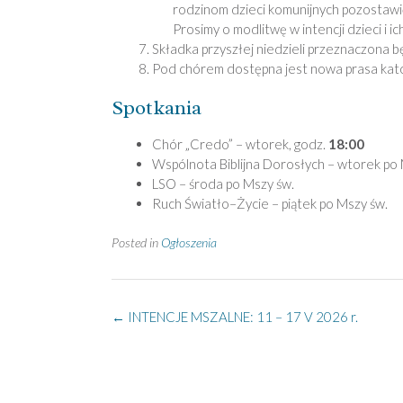
rodzinom dzieci komunijnych pozostawić
Prosimy o modlitwę w intencji dzieci i i
Składka przyszłej niedzieli przeznaczona 
Pod chórem dostępna jest nowa prasa katol
Spotkania
Chór „Credo” – wtorek, godz.
18:00
Wspólnota Biblijna Dorosłych – wtorek po 
LSO – środa po Mszy św.
Ruch Światło–Życie – piątek po Mszy św.
Posted in
Ogłoszenia
Post
←
INTENCJE MSZALNE: 11 – 17 V 2026 r.
navigation