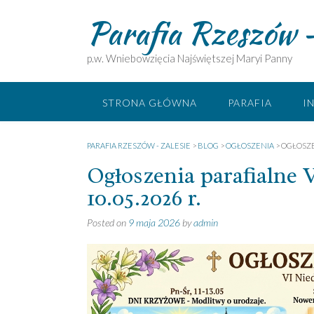
Skip
Parafia Rzeszów –
to
content
p.w. Wniebowzięcia Najświętszej Maryi Panny
STRONA GŁÓWNA
PARAFIA
I
PARAFIA RZESZÓW - ZALESIE
>
BLOG
>
OGŁOSZENIA
>
OGŁOSZEN
Ogłoszenia parafialne 
10.05.2026 r.
Posted on
9 maja 2026
by
admin