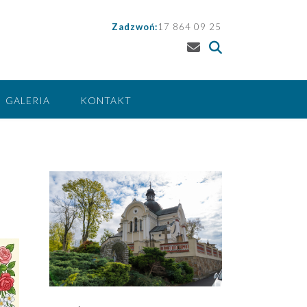
Zadzwoń:
17 864 09 25
GALERIA
KONTAKT