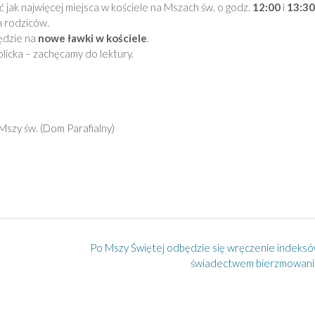
 jak najwięcej miejsca w kościele na Mszach św. o godz.
12:00
i
13:30
ch rodziców.
będzie na
nowe ławki w kościele
.
icka – zachęcamy do lektury.
Mszy św. (Dom Parafialny)
Po Mszy Świętej odbędzie się wręczenie indeks
świadectwem bierzmowani