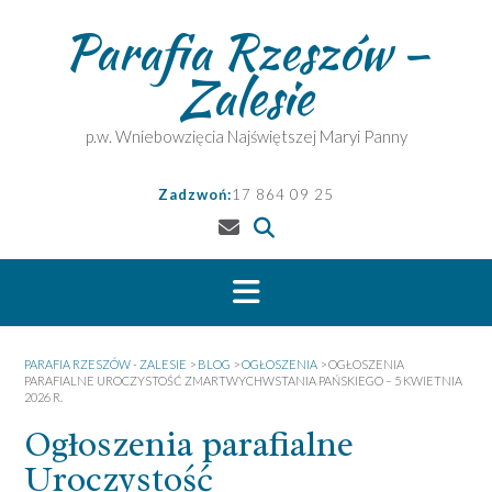
Skip
Parafia Rzeszów –
to
content
Zalesie
p.w. Wniebowzięcia Najświętszej Maryi Panny
Zadzwoń:
17 864 09 25
PARAFIA RZESZÓW - ZALESIE
>
BLOG
>
OGŁOSZENIA
>
OGŁOSZENIA
PARAFIALNE UROCZYSTOŚĆ ZMARTWYCHWSTANIA PAŃSKIEGO – 5 KWIETNIA
2026 R.
Ogłoszenia parafialne
Uroczystość