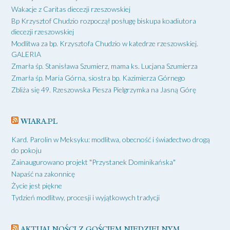
Wakacje z Caritas diecezji rzeszowskiej
Bp Krzysztof Chudzio rozpoczął posługę biskupa koadiutora
diecezji rzeszowskiej
Modlitwa za bp. Krzysztofa Chudzio w katedrze rzeszowskiej.
GALERIA
Zmarła śp. Stanisława Szumierz, mama ks. Lucjana Szumierza
Zmarła śp. Maria Górna, siostra bp. Kazimierza Górnego
Zbliża się 49. Rzeszowska Piesza Pielgrzymka na Jasną Górę
WIARA.PL
Kard. Parolin w Meksyku: modlitwa, obecność i świadectwo drogą
do pokoju
Zainaugurowano projekt "Przystanek Dominikańska"
Napaść na zakonnicę
Życie jest piękne
Tydzień modlitwy, procesji i wyjątkowych tradycji
AKTUALNOŚCI Z GOŚCIEM NIEDZIELNYM