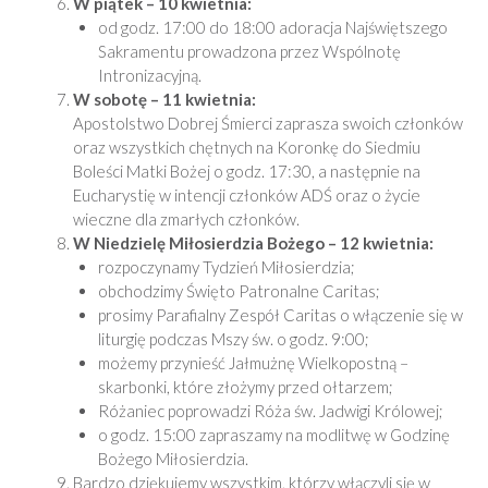
W piątek – 10 kwietnia:
od godz. 17:00 do 18:00 adoracja Najświętszego
Sakramentu prowadzona przez Wspólnotę
Intronizacyjną.
W sobotę – 11 kwietnia:
Apostolstwo Dobrej Śmierci zaprasza swoich członków
oraz wszystkich chętnych na Koronkę do Siedmiu
Boleści Matki Bożej o godz. 17:30, a następnie na
Eucharystię w intencji członków ADŚ oraz o życie
wieczne dla zmarłych członków.
W Niedzielę Miłosierdzia Bożego – 12 kwietnia:
rozpoczynamy Tydzień Miłosierdzia;
obchodzimy Święto Patronalne Caritas;
prosimy Parafialny Zespół Caritas o włączenie się w
liturgię podczas Mszy św. o godz. 9:00;
możemy przynieść Jałmużnę Wielkopostną –
skarbonki, które złożymy przed ołtarzem;
Różaniec poprowadzi Róża św. Jadwigi Królowej;
o godz. 15:00 zapraszamy na modlitwę w Godzinę
Bożego Miłosierdzia.
Bardzo dziękujemy wszystkim, którzy włączyli się w