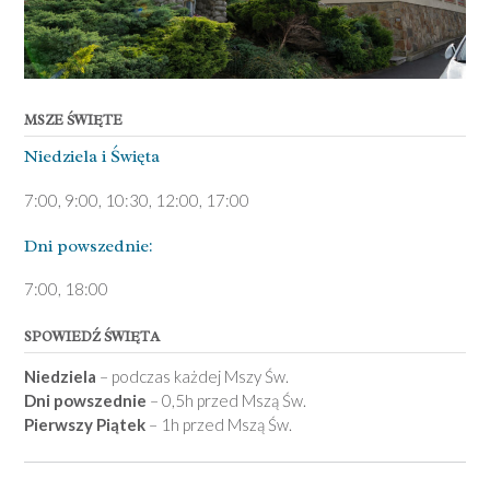
MSZE ŚWIĘTE
Niedziela ­i Święta
7:00, 9:00, 10:30, 12:00, 17:00
Dni pows­zednie:
7­:00, 18:00­
SPOWIEDŹ ŚWIĘTA
Niedziela
– podczas każdej Mszy Św.
Dni powszednie
– 0,5h przed Mszą Św.
Pierwszy Piątek
– 1h przed Mszą Św.