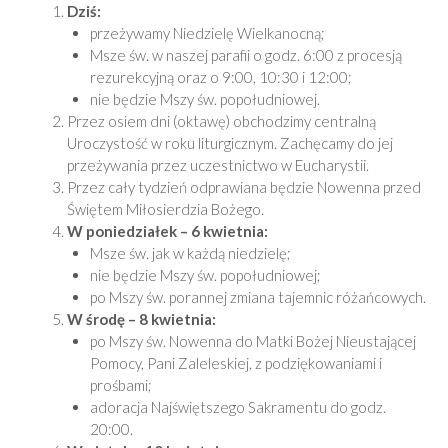
Dziś:
przeżywamy Niedzielę Wielkanocną;
Msze św. w naszej parafii o godz. 6:00 z procesją
rezurekcyjną oraz o 9:00, 10:30 i 12:00;
nie będzie Mszy św. popołudniowej.
Przez osiem dni (oktawę) obchodzimy centralną
Uroczystość w roku liturgicznym. Zachęcamy do jej
przeżywania przez uczestnictwo w Eucharystii.
Przez cały tydzień odprawiana będzie Nowenna przed
Świętem Miłosierdzia Bożego.
W poniedziałek – 6 kwietnia:
Msze św. jak w każdą niedzielę;
nie będzie Mszy św. popołudniowej;
po Mszy św. porannej zmiana tajemnic różańcowych.
W środę – 8 kwietnia:
po Mszy św. Nowenna do Matki Bożej Nieustającej
Pomocy, Pani Zaleleskiej, z podziękowaniami i
prośbami;
adoracja Najświętszego Sakramentu do godz.
20:00.