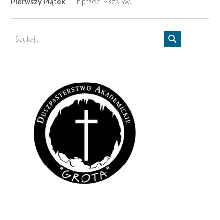
Pierwszy Piątek
– 1h przed Mszą Św.