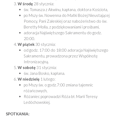
W środę
28 stycznia:
św. Tomasza z Akwinu, kapłana, doktora Kościoła,
po Mszy św. Nowenna do Matki Bożej Nieustającej
Pomocy, Pani Zaleskiej oraz nabożeństwo do św.
Beretty Molla, z podziękowaniami i prośbami,
adoracja Najświętszego Sakramentu do godz.
20:00.
W piątek
30 stycznia:
od godz. 17:00 do 18:00 adoracja Najświętszego
Sakramentu, prowadzona przez Wspólnotę
Intronizacyjną.
W sobotę
31 stycznia:
św. Jana Bosko, kapłana.
W niedzielę
1 lutego:
po Mszy św. o godz.7:00 zmiana tajemnic
różańcowych,
Różaniec poprowadzi Róża bł. Marii Teresy
Ledóchowskiej.
SPOTKANIA: