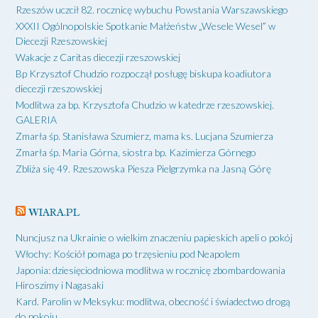
Rzeszów uczcił 82. rocznicę wybuchu Powstania Warszawskiego
XXXII Ogólnopolskie Spotkanie Małżeństw „Wesele Wesel” w
Diecezji Rzeszowskiej
Wakacje z Caritas diecezji rzeszowskiej
Bp Krzysztof Chudzio rozpoczął posługę biskupa koadiutora
diecezji rzeszowskiej
Modlitwa za bp. Krzysztofa Chudzio w katedrze rzeszowskiej.
GALERIA
Zmarła śp. Stanisława Szumierz, mama ks. Lucjana Szumierza
Zmarła śp. Maria Górna, siostra bp. Kazimierza Górnego
Zbliża się 49. Rzeszowska Piesza Pielgrzymka na Jasną Górę
WIARA.PL
Nuncjusz na Ukrainie o wielkim znaczeniu papieskich apeli o pokój
Włochy: Kościół pomaga po trzęsieniu pod Neapolem
Japonia: dziesięciodniowa modlitwa w rocznicę zbombardowania
Hiroszimy i Nagasaki
Kard. Parolin w Meksyku: modlitwa, obecność i świadectwo drogą
do pokoju