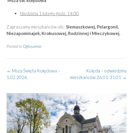
Msza św. kolędowa
Niedziela 1 lutego godz. 14:00
Zapraszamy mieszkańców ulic:
Siemaszkowej, Pelargonii,
Niezapominajek, Krokusowej, Rodzinnej i Mieczykowej.
Posted in
Ogłoszenia
Post
←
Msza Święta Kolędowa –
Kolęda – odwiedziny
navigation
1.02.2026.
mieszkańców 26.01-31.01
→