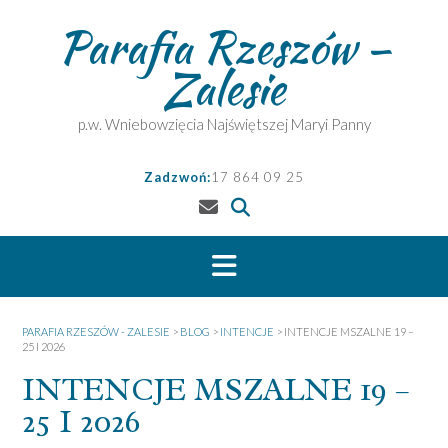
Skip
Parafia Rzeszów –
to
content
Zalesie
p.w. Wniebowzięcia Najświętszej Maryi Panny
Zadzwoń:
17 864 09 25
PARAFIA RZESZÓW - ZALESIE
>
BLOG
>
INTENCJE
>
INTENCJE MSZALNE 19 –
25 I 2026
INTENCJE MSZALNE 19 –
25 I 2026