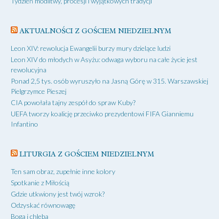
Tydzień modlitwy, procesji i wyjątkowych tradycji
AKTUALNOŚCI Z GOŚCIEM NIEDZIELNYM
Leon XIV: rewolucja Ewangelii burzy mury dzielące ludzi
Leon XIV do młodych w Asyżu: odwaga wyboru na całe życie jest
rewolucyjna
Ponad 2,5 tys. osób wyruszyło na Jasną Górę w 315. Warszawskiej
Pielgrzymce Pieszej
CIA powołała tajny zespół do spraw Kuby?
UEFA tworzy koalicję przeciwko prezydentowi FIFA Gianniemu
Infantino
LITURGIA Z GOŚCIEM NIEDZIELNYM
Ten sam obraz, zupełnie inne kolory
Spotkanie z Miłością
Gdzie utkwiony jest twój wzrok?
Odzyskać równowagę
Boga i chleba