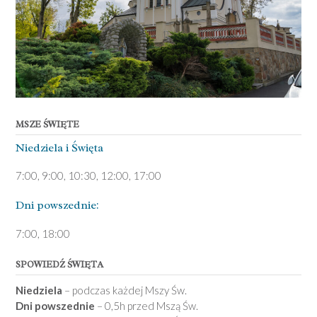
MSZE ŚWIĘTE
Niedziela ­i Święta
7:00, 9:00, 10:30, 12:00, 17:00
Dni pows­zednie:
7­:00, 18:00­
SPOWIEDŹ ŚWIĘTA
Niedziela
– podczas każdej Mszy Św.
Dni powszednie
– 0,5h przed Mszą Św.