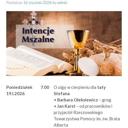
Posted on
16 stycznia 2026
by
admin
Poniedziałek
7.00
O ulgę w cierpieniu dla
taty
19.I.2026
Stefana
+ Barbara Oleksiewicz
– greg.
+ Jan Karst
– od pracowników i
przyjaciół Rzeszowskiego
Towarzystwa Pomocy im. św. Brata
Alberta