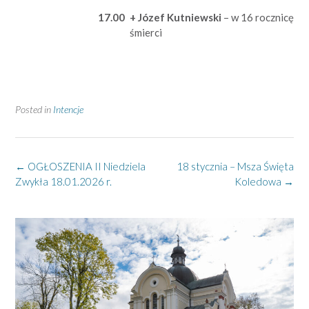
17.00
+ Józef Kutniewski
– w 16 rocznicę
śmierci
Posted in
Intencje
Post
←
OGŁOSZENIA II Niedziela
18 stycznia – Msza Święta
navigation
Zwykła 18.01.2026 r.
Koledowa
→