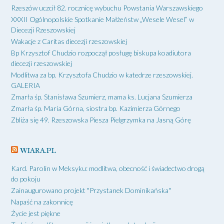
Rzeszów uczcił 82. rocznicę wybuchu Powstania Warszawskiego
XXXII Ogólnopolskie Spotkanie Małżeństw „Wesele Wesel” w
Diecezji Rzeszowskiej
Wakacje z Caritas diecezji rzeszowskiej
Bp Krzysztof Chudzio rozpoczął posługę biskupa koadiutora
diecezji rzeszowskiej
Modlitwa za bp. Krzysztofa Chudzio w katedrze rzeszowskiej.
GALERIA
Zmarła śp. Stanisława Szumierz, mama ks. Lucjana Szumierza
Zmarła śp. Maria Górna, siostra bp. Kazimierza Górnego
Zbliża się 49. Rzeszowska Piesza Pielgrzymka na Jasną Górę
WIARA.PL
Kard. Parolin w Meksyku: modlitwa, obecność i świadectwo drogą
do pokoju
Zainaugurowano projekt "Przystanek Dominikańska"
Napaść na zakonnicę
Życie jest piękne