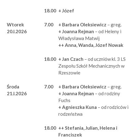
18.00
+ Józef
Wtorek
7.00
+ Barbara Oleksiewicz
– greg.
20.I.2026
+ Joanna Rejman
– od Heleny i
Władysława Matwij
++ Anna, Wanda, Józef Nowak
18.00
+ Jan Czach
– od uczniów kl. 3 LS
Zespołu Szkół Mechanicznych w
Rzeszowie
Środa
7.00
+ Barbara Oleksiewicz
– greg.
21.I.2026
+ Joanna Rejman
– od rodziny
Fuchs
+ Agnieszka Kuna
– od rodziców i
rodzeństwa
18.00
++ Stefania, Julian, Helena i
Franciszek