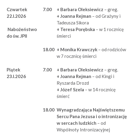
Czwartek
7.00
+ Barbara Oleksiewicz
– greg.
22.I.2026
+ Joanna Rejman
– od Grażyny i
Tadeusza Sikora
+ Teresa Porębska
– w 1 rocznicę
Nabożeństwo
śmierci
do św. JPII
18.00
+ Monika Krawczyk
– od rodziców
w 7 rocznicę śmierci
Piątek
7.00
+ Barbara Oleksiewicz
– greg.
23.I.2026
+ Joanna Rejman
– od Kingi i
Ryszarda Drozd
+ Józef Szela
– w 14 rocznicę
śmierć
18.00
Wynagradzająca Najświętszemu
Sercu Pana Jezusa i o intronizację
w sercach ludzkich
– od
Wspólnoty Intronizacyjnej