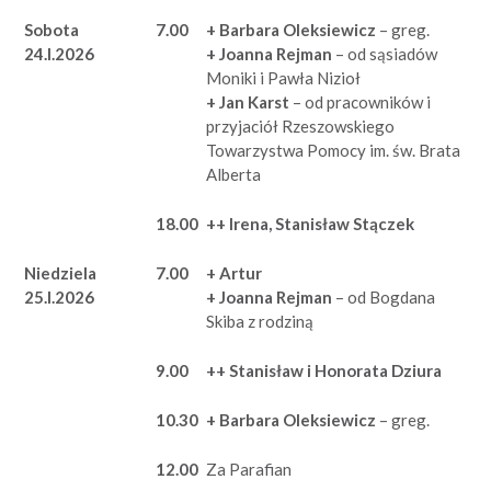
Sobota
7.00
+ Barbara Oleksiewicz
– greg.
24.I.2026
+ Joanna Rejman
– od sąsiadów
Moniki i Pawła Nizioł
+ Jan Karst
– od pracowników i
przyjaciół Rzeszowskiego
Towarzystwa Pomocy im. św. Brata
Alberta
18.00
++ Irena, Stanisław Stączek
Niedziela
7.00
+ Artur
25.I.2026
+ Joanna Rejman
– od Bogdana
Skiba z rodziną
9.00
++ Stanisław i Honorata Dziura
10.30
+ Barbara Oleksiewicz
– greg.
12.00
Za Parafian