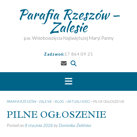
Skip
Parafia Rzeszów –
to
content
Zalesie
p.w. Wniebowzięcia Najświętszej Maryi Panny
Zadzwoń:
17 864 09 25
PARAFIA RZESZÓW - ZALESIE
>
BLOG
>
AKTUALNOŚCI
>
PILNE OGŁOSZENIE
PILNE OGŁOSZENIE
Posted on
8 stycznia 2026
by
Dominika Zielińska