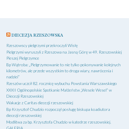
DIECEZJA RZESZOWSKA
Rzeszowscy pielgrzymi przekroczyli Wisłę
Pielgrzymi wyruszyli z Rzeszowa na Jasną Górę w 49. Rzeszowskiej
Pieszej Pielgrzymce
Bp Wątroba: „Pielgrzymowanie to nie tylko pokonywanie kolejnych
kilometrów, ale przede wszystkim to droga wiary, nawrócenia i
nadziei”
Rzeszów uczcił 82. rocznicę wybuchu Powstania Warszawskiego
XXXII Ogólnopolskie Spotkanie Małżeństw „Wesele Wesel” w
Diecezji Rzeszowskiej
Wakacje z Caritas diecezji rzeszowskiej
Bp Krzysztof Chudzio rozpoczął posługę biskupa koadiutora
diecezji rzeszowskiej
Modlitwa za bp. Krzysztofa Chudzio w katedrze rzeszowskiej.
GALERIA