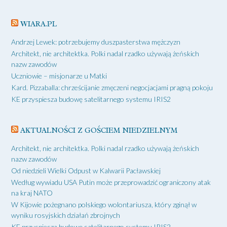
WIARA.PL
Andrzej Lewek: potrzebujemy duszpasterstwa mężczyzn
Architekt, nie architektka. Polki nadal rzadko używają żeńskich
nazw zawodów
Uczniowie – misjonarze u Matki
Kard. Pizzaballa: chrześcijanie zmęczeni negocjacjami pragną pokoju
KE przyspiesza budowę satelitarnego systemu IRIS2
AKTUALNOŚCI Z GOŚCIEM NIEDZIELNYM
Architekt, nie architektka. Polki nadal rzadko używają żeńskich
nazw zawodów
Od niedzieli Wielki Odpust w Kalwarii Pacławskiej
Według wywiadu USA Putin może przeprowadzić ograniczony atak
na kraj NATO
W Kijowie pożegnano polskiego wolontariusza, który zginął w
wyniku rosyjskich działań zbrojnych
KE przyspiesza budowę satelitarnego systemu IRIS2