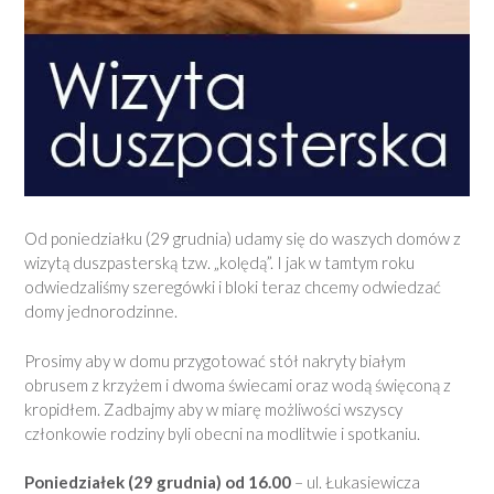
Od poniedziałku (29 grudnia) udamy się do waszych domów z
wizytą duszpasterską tzw. „kolędą”. I jak w tamtym roku
odwiedzaliśmy szeregówki i bloki teraz chcemy odwiedzać
domy jednorodzinne.
Prosimy aby w domu przygotować stół nakryty białym
obrusem z krzyżem i dwoma świecami oraz wodą święconą z
kropidłem. Zadbajmy aby w miarę możliwości wszyscy
członkowie rodziny byli obecni na modlitwie i spotkaniu.
Poniedziałek (29 grudnia) od 16.00
– ul. Łukasiewicza