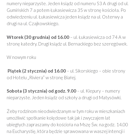
numery nieparzyste. Jeden ksiądz od numeru 53 A drugi od ul.
Gumińskich 7 a potem Łukasiewicza 35 w stronę kościoła. Po
odwiedzeniu ul. Łukasiewicza jeden ksiądz na ul. Osterwy a
drugi na ul. Czajkowskiego.
Wtorek (30 grudnia) od 16.00
– ul. Łukasiewicza od 74 A w
stronę katedry. Drugi ksiądz ul. Bernackiego bez szeregówek.
W nowym roku
Piątek (2 stycznia) od 16.00
– ul. Sikorskiego – obie strony
od Hotelu „Riviera” w stronę Białej.
Sobota (3 stycznia) od godz.
9.00
– ul. Kiepury – numery
nieparzyste. Jeden ksiądz od szkoły a drugi od Matysówki.
Żeby rodzinom nieodwiedzanym w tym roku w mieszkaniach
umożliwić spotkanie kolędowe tak jak i zwyczajem lat
ubiegłych zapraszamy do kościoła na Mszę Św. na godz. 14.00
na Eucharystię, która będzie sprawowana w waszej intencji i