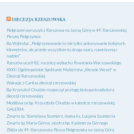
DIECEZJA RZESZOWSKA
Pielgrzymi wyruszyli z Rzeszowa na Jasną Górę w 49. Rzeszowskiej
Pieszej Pielgrzymce
Bp Wątroba: „Pielgrzymowanie to nie tylko pokonywanie kolejnych
kilometrów, ale przede wszystkim to droga wiary, nawrócenia i
nadziei”
Rzeszów uczcił 82. rocznicę wybuchu Powstania Warszawskiego
XXXII Ogólnopolskie Spotkanie Małżeństw „Wesele Wesel” w
Diecezji Rzeszowskiej
Wakacje z Caritas diecezji rzeszowskiej
Bp Krzysztof Chudzio rozpoczął posługę biskupa koadiutora
diecezji rzeszowskiej
Modlitwa za bp. Krzysztofa Chudzio w katedrze rzeszowskiej.
GALERIA
Zmarła śp. Stanisława Szumierz, mama ks. Lucjana Szumierza
Zmarła śp. Maria Górna, siostra bp. Kazimierza Górnego
Zbliża się 49. Rzeszowska Piesza Pielgrzymka na Jasną Górę