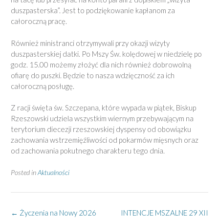
duszpasterska”. Jest to podziękowanie kapłanom za
całoroczną pracę.
Również ministranci otrzymywali przy okazji wizyty
duszpasterskiej datki. Po Mszy Św. kolędowej w niedzielę po
godz. 15.00 możemy złożyć dla nich również dobrowolną
ofiarę do puszki. Będzie to nasza wdzięczność za ich
całoroczną posługę.
Z racji święta św. Szczepana, które wypada w piątek, Biskup
Rzeszowski udziela wszystkim wiernym przebywającym na
terytorium diecezji rzeszowskiej dyspensy od obowiązku
zachowania wstrzemięźliwości od pokarmów mięsnych oraz
od zachowania pokutnego charakteru tego dnia.
Posted in
Aktualności
Post
←
Życzenia na Nowy 2026
INTENCJE MSZALNE 29 XII