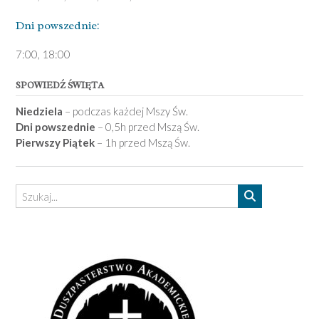
Dni pows­zednie:
7­:00, 18:00­
SPOWIEDŹ ŚWIĘTA
Niedziela
– podczas każdej Mszy Św.
Dni powszednie
– 0,5h przed Mszą Św.
Pierwszy Piątek
– 1h przed Mszą Św.