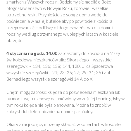
zmarłych z Waszych rodzin. Będziemy się modlić o Boże
błogosławieństwo w Nowym Roku, zdrowie i wszelkie
potrzebne łaski. Przynieście ze sobą z domu wodę do
poświecenia w małej butelce aby po powrocie z kościoła
przeprowadzić modlitwę o błogosławieństwo dla domu i
rodziny według otrzymanego w ubiegłych latach w kościele
obrzędu.
4 stycznia na godz. 14.00
zapraszamy do kościoła na Mszę
św. kolędową mieszkańców ulic: Sikorskiego – wszystkie
szeregówki – 134; 136; 138; 144, 120. Ulica Spacerowa
wszystkie szeregówki – 21; 23; 25; 27; 29; 31; 35 i z ul.
Bernackiego wszystkie szeregówki 14 A do X.
Chętni mogą zaprosić księdza do poświecenia mieszkania lub
na modlitwę i rozmowę na umówiony wcześniej termin gdyby w
tym roku kolęda nie była planowana. Można to zrobić w
zakrystii lub telefonicznie na numer parafialny.
Ofiary z racji kolędy możemy składać w kopertach w kościele
na tacę lub przesyłać na konto parafii z dopiskiem „wizyta