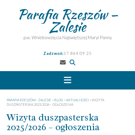
Skip
Parafia Rzeszów –
to
content
Zalesie
p.w. Wniebowzięcia Najświętszej Maryi Panny
Zadzwoń:
17 864 09 25
PARAFIA RZESZÓW - ZALESIE
>
BLOG
>
AKTUALNOŚCI
>
WIZYTA
DUSZPASTERSKA 2025/2026 – OGŁOSZENIA
Wizyta duszpasterska
2025/2026 – ogłoszenia