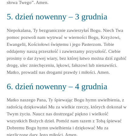
słowa Twego”. Amen.
5. dzień nowenny – 3 grudnia
Niepokalana, Ty bezgranicznie zawierzyłaś Bogu. Niech Twa
pomoc pozwoli nam wytrwać w wierności Bogu, Krzyżowi,
Ewangelii, Kościołowi świętemu i jego Pasterzom. Tobie
oddajemy naszą przeszłość i zawierzamy przyszłość. Ciebie
prosimy o dar żywej wiary, bez której łatwo można dziś zgubić
drogę, ulec zniechęceniu, lękowi, fałszowi lub nienawiści.
Matko, prowadź nas drogami prawdy i miłości. Amen.
6. dzień nowenny – 4 grudnia
Matko naszego Pana, Ty śpiewając Bogu hymn uwielbienia, z
radością dziękowałaś Mu za wielkie rzeczy, których dokonał w
Twym życiu. Naucz nas dostrzegać piękno i wielkość
wszystkich Bożych dzieł. Pomóż nam razem z Tobą śpiewać
Dobremu Bogu hymn uwielbienia i dziękować Mu za
niezliczone dary Jego miłości. Amen.