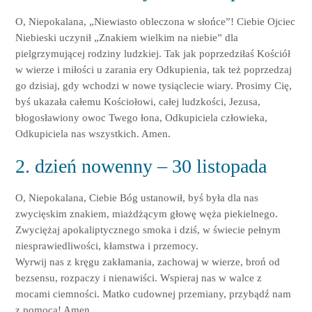
O, Niepokalana, „Niewiasto obleczona w słońce”! Ciebie Ojciec
Niebieski uczynił „Znakiem wielkim na niebie” dla
pielgrzymującej rodziny ludzkiej. Tak jak poprzedziłaś Kościół
w wierze i miłości u zarania ery Odkupienia, tak też poprzedzaj
go dzisiaj, gdy wchodzi w nowe tysiąclecie wiary. Prosimy Cię,
byś ukazała całemu Kościołowi, całej ludzkości, Jezusa,
błogosławiony owoc Twego łona, Odkupiciela człowieka,
Odkupiciela nas wszystkich. Amen.
2. dzień nowenny – 30 listopada
O, Niepokalana, Ciebie Bóg ustanowił, byś była dla nas
zwycięskim znakiem, miażdżącym głowę węża piekielnego.
Zwyciężaj apokaliptycznego smoka i dziś, w świecie pełnym
niesprawiedliwości, kłamstwa i przemocy.
Wyrwij nas z kręgu zakłamania, zachowaj w wierze, broń od
bezsensu, rozpaczy i nienawiści. Wspieraj nas w walce z
mocami ciemności. Matko cudownej przemiany, przybądź nam
z pomocą! Amen.