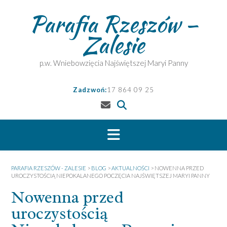
Skip
Parafia Rzeszów –
to
content
Zalesie
p.w. Wniebowzięcia Najświętszej Maryi Panny
Zadzwoń:
17 864 09 25
PARAFIA RZESZÓW - ZALESIE
>
BLOG
>
AKTUALNOŚCI
>
NOWENNA PRZED
UROCZYSTOŚCIĄ NIEPOKALANEGO POCZĘCIA NAJŚWIĘTSZEJ MARYI PANNY
Nowenna przed
uroczystością