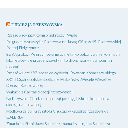
DIECEZJA RZESZOWSKA
Rzeszowscy pielgrzymi przekroczyli Wisłę
Pielgrzymi wyruszyli z Rzeszowa na Jasną Górę w 49. Rzeszowskiej
Pieszej Pielgrzymce
Bp Wątroba: „Pielgrzymowanie to nie tylko pokonywanie kolejnych
kilometrów, ale przede wszystkim to droga wiary, nawrócenia i
nadziei”
Rzeszów uczcił 82. rocznicę wybuchu Powstania Warszawskiego
XXXII Ogólnopolskie Spotkanie Małżeństw „Wesele Wesel” w
Diecezji Rzeszowskiej
Wakacje z Caritas diecezji rzeszowskiej
Bp Krzysztof Chudzio rozpoczął posługę biskupa koadiutora
diecezji rzeszowskiej
Modlitwa za bp. Krzysztofa Chudzio w katedrze rzeszowskiej.
GALERIA
Zmarła śp. Stanisława Szumierz, mama ks. Lucjana Szumierza