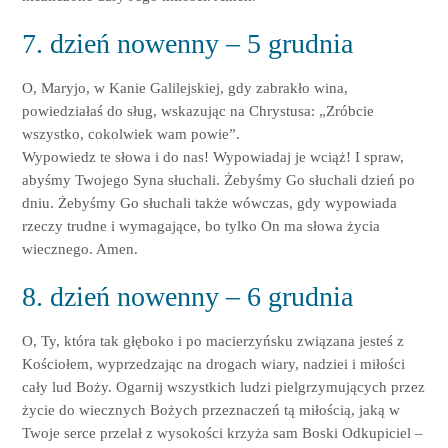
7. dzień nowenny – 5 grudnia
O, Maryjo, w Kanie Galilejskiej, gdy zabrakło wina,
powiedziałaś do sług, wskazując na Chrystusa: „Zróbcie
wszystko, cokolwiek wam powie”.
Wypowiedz te słowa i do nas! Wypowiadaj je wciąż! I spraw,
abyśmy Twojego Syna słuchali. Żebyśmy Go słuchali dzień po
dniu. Żebyśmy Go słuchali także wówczas, gdy wypowiada
rzeczy trudne i wymagające, bo tylko On ma słowa życia
wiecznego. Amen.
8. dzień nowenny – 6 grudnia
O, Ty, która tak głęboko i po macierzyńsku związana jesteś z
Kościołem, wyprzedzając na drogach wiary, nadziei i miłości
cały lud Boży. Ogarnij wszystkich ludzi pielgrzymujących przez
życie do wiecznych Bożych przeznaczeń tą miłością, jaką w
Twoje serce przelał z wysokości krzyża sam Boski Odkupiciel –