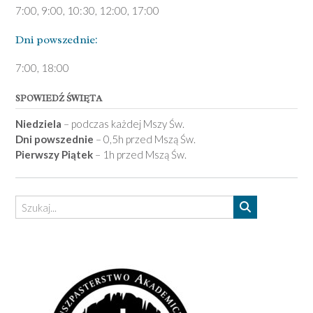
7:00, 9:00, 10:30, 12:00, 17:00
Dni pows­zednie:
7­:00, 18:00­
SPOWIEDŹ ŚWIĘTA
Niedziela
– podczas każdej Mszy Św.
Dni powszednie
– 0,5h przed Mszą Św.
Pierwszy Piątek
– 1h przed Mszą Św.