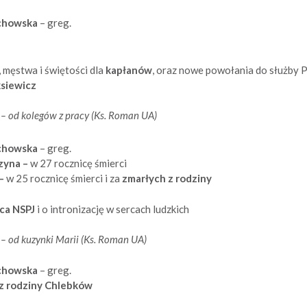
echowska
– greg.
 męstwa i świętości dla
kapłanów
, oraz nowe powołania do służby 
ksiewicz
k
– od kolegów z pracy (Ks. Roman UA)
echowska
– greg.
rzyna –
w 27 rocznicę śmierci
 –
w 25 rocznicę śmierci i za
zmarłych z rodziny
ca NSPJ
i o intronizację w sercach ludzkich
k
– od kuzynki Marii (Ks. Roman UA)
echowska
– greg.
 z rodziny Chlebków