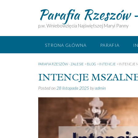
Skip
Parafia Rzeszów –
to
content
p.w. Wniebowzięcia Najświętszej Maryi Panny
STRONA GŁÓWNA
PARAFIA
I
PARAFIA RZESZÓW - ZALESIE
>
BLOG
>
INTENCJE
>
INTENCJE M
INTENCJE MSZALNE 0
Posted on
28 listopada 2025
by
admin