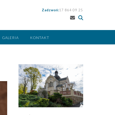
Zadzwoń:
17 864 09 25
GALERIA
KONTAKT