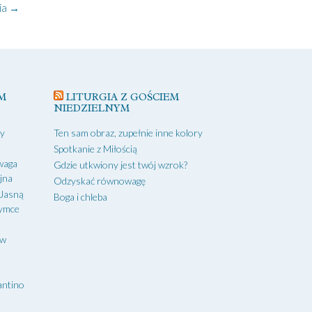
ia
→
M
LITURGIA Z GOŚCIEM
NIEDZIELNYM
zy
Ten sam obraz, zupełnie inne kolory
Spotkanie z Miłością
waga
Gdzie utkwiony jest twój wzrok?
yjna
Odzyskać równowagę
 Jasną
Boga i chleba
zymce
aw
antino