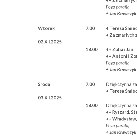
Poza parafią
+ Jan Krawczy
Wtorek
7.00
+ Teresa Śmi
+
Za zmarłych
02.XII.2025
18.00
++ Zofia i Jan
++ Antoni i Zo
Poza parafią
+ Jan Krawczy
Środa
7.00
Dziękczynna za
+ Teresa Śmi
03.XII.2025
18.00
Dziękczynna za 
++
Ryszard, St
++ Władysław,
Poza parafią
+ Jan Krawczy