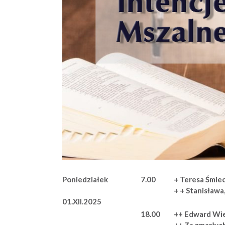
Poniedziałek
7.00
+ Teresa Śmi
+ + Stanisława,
01.XII.2025
18.00
++ Edward Wier
++ Za zmarłyc