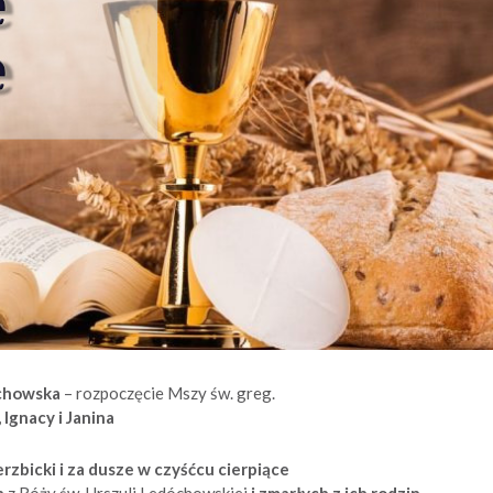
echowska
– rozpoczęcie Mszy św. greg.
 Ignacy i Janina
zbicki i za dusze w czyśćcu cierpiące
h
z Róży św. Urszuli Ledóchowskiej
i zmarłych z ich rodzin