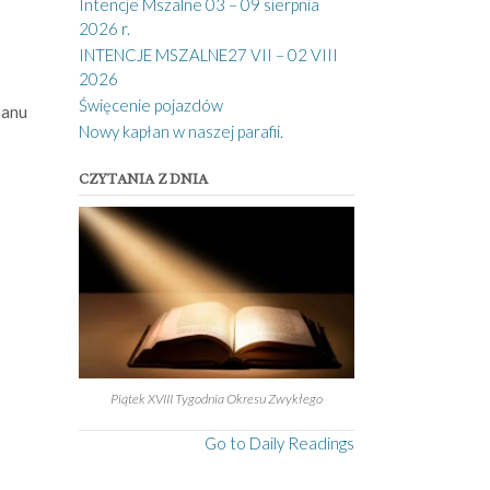
Intencje Mszalne 03 – 09 sierpnia
2026 r.
INTENCJE MSZALNE27 VII – 02 VIII
2026
Święcenie pojazdów
Panu
Nowy kapłan w naszej parafii.
CZYTANIA Z DNIA
Piątek XVIII Tygodnia Okresu Zwykłego
Go to Daily Readings