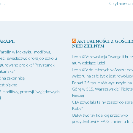
 r.
Czytanie dn
ARA.PL
AKTUALNOŚCI Z GOŚCIE
NIEDZIELNYM
Parolin w Meksyku: modlitwa,
Leon XIV: rewolucja Ewangelii bur
ść i świadectwo drogą do pokoju
mury dzielące ludzi
gurowano projekt "Przystanek
Leon XIV do młodych w Asyżu: od
ikańska"
wyboru na całe życie jest rewoluc
 na zakonnicę
Ponad 2,5 tys. osób wyruszyło na
est piękne
Górę w 315. Warszawskiej Pielgr
ń modlitwy, procesji i wyjątkowych
Pieszej
i
CIA powołała tajny zespół do spr
Kuby?
UEFA tworzy koalicję przeciwko
prezydentowi FIFA Gianniemu Inf