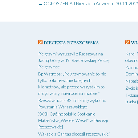
Post
←
OGŁOSZENIA I Niedziela Adwentu 30.11.2025
navigation
DIECEZJA RZESZOWSKA
WI
Pielgrzymi wyruszyli z Rzeszowa na
Kard. 
Jasną Górę w 49. Rzeszowskiej Pieszej
obecno
Pielgrzymce
Zainau
Bp Wątroba: „Pielgrzymowanie to nie
Domin
tylko pokonywanie kolejnych
Napaść
kilometrów, ale przede wszystkim to
Życie j
droga wiary, nawrócenia i nadziei”
Tydzie
Rzeszów uczcił 82. rocznicę wybuchu
tradycj
Powstania Warszawskiego
XXXII Ogólnopolskie Spotkanie
Małżeństw „Wesele Wesel” w Diecezji
Rzeszowskiej
Wakacje z Caritas diecezji rzeszowskiej