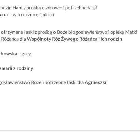
rodzin
Hani
z prośbą o zdrowie i potrzebne łaski
azur
– w 5 rocznicę śmierci
 otrzymane łaski z prośbą o Boże błogosławieństwo i opiekę Matki
 Różańca dla
Wspólnoty Róż Żywego Różańca i ich rodzin
echowska
– greg.
zmarli z rodziny
gosławieństwo Boże i potrzebne łaski dla
Agnieszki