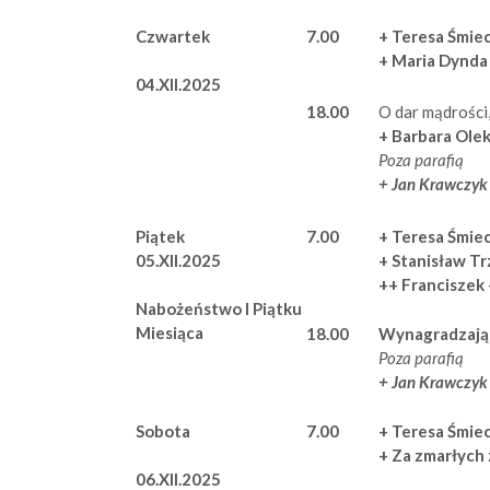
Czwartek
7.00
+ Teresa Śmi
+ Maria Dynda
04.XII.2025
18.00
O dar mądrości,
+ Barbara Ole
Poza parafią
+ Jan Krawczy
Piątek
7.00
+ Teresa Śmi
05.XII.2025
+ Stanisław T
++ Franciszek
Nabożeństwo I Piątku
Miesiąca
18.00
Wynagradzają
Poza parafią
+ Jan Krawczy
Sobota
7.00
+ Teresa Śmi
+ Za zmarłych
06.XII.2025