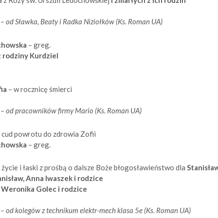
k
– od Sławka, Beaty i Radka Niziołków (Ks. Roman UA)
echowska
– greg.
z rodziny
Kurdziel
fia
– w rocznicę śmierci
k
– od pracowników firmy Mario (Ks. Roman UA)
 cud powrotu do zdrowia Zofii
echowska
– greg.
życie i łaski z prośbą o dalsze Boże błogosławieństwo dla
Stanisła
anisław, Anna Iwaszek i rodzice
 Weronika Golec i rodzice
k
– od kolegów z technikum elektr-mech klasa 5e (Ks. Roman UA)