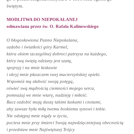
świętym.
MODLITWA DO NIEPOKALANEJ
odmawiana przez św. O. Rafała Kalinowskiego
O błogosławiona Panno Niepokalana,
ozdobo i światłości góry Karmel,
która okiem szczególnej dobroci patrzysz na każdego,
który twą świętą odziany jest szatą,
spojrzyj i na mnie łaskawie
i okryj mnie płaszczem swej macierzyńskiej opieki.
Wspomóż mą słabość swoją potęgą,
oświeć swą mądrością ciemności mojego serca,
pomnażaj we mnie wiarę, nadzieję i miłość.
Racz ozdobić moją duszę takimi łaskami i cnotami,
aby zawsze była miłą twemu boskiemu synowi i tobie.
Nie odstępuj mnie nigdy w życiu,
pociesz mnie przy śmierci Swoją najwdzięczniejszą obecnością
i przedstaw mnie Najświętszej Trójcy