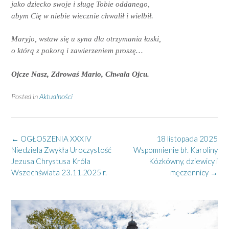
jako dziecko swoje i sługę Tobie oddanego,
abym Cię w niebie wiecznie chwalił i wielbił.
Maryjo, wstaw się u syna dla otrzymania łaski,
o którą z pokorą i zawierzeniem proszę…
Ojcze Nasz, Zdrowaś Mario, Chwała Ojcu.
Posted in
Aktualności
Post
←
OGŁOSZENIA XXXIV
18 listopada 2025
navigation
Niedziela Zwykła Uroczystość
Wspomnienie bł. Karoliny
Jezusa Chrystusa Króla
Kózkówny, dziewicy i
Wszechświata 23.11.2025 r.
męczennicy
→