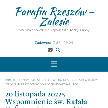
Skip
Parafia Rzeszów –
to
content
Zalesie
p.w. Wniebowzięcia Najświętszej Maryi Panny
Zadzwoń:
17 864 09 25
PARAFIA RZESZÓW - ZALESIE
>
BLOG
>
AKTUALNOŚCI
>
20 LISTOPADA 20225
WSPOMNIENIE ŚW. RAFAŁA KALINOWSKIEGO, PREZBITERA
20 listopada 20225
Wspomnienie św. Rafała