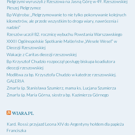
Pielgrzymi wyruszyli z Rzeszowa na Jasną Górę w 49. Rzeszowskiej
Pieszej Pielgrzymce
Bp Wątroba: „Pielgrzymowanie to nie tylko pokonywanie kolejnych
kilometrów, ale przede wszystkim to droga wiary, nawrócenia i
nadziei”
Rzeszów uczcił 82. rocznicę wybuchu Powstania Warszawskiego
XXXII Ogólnopolskie Spotkanie Małżeństw „Wesele Wesel” w
Diecezji Rzeszowskiej
Wakacje z Caritas diecezji rzeszowskiej
Bp Krzysztof Chudzio rozpoczął posługę biskupa koadiutora
diecezji rzeszowskiej
Modlitwa za bp. Krzysztofa Chudzio w katedrze rzeszowskiej.
GALERIA
Zmarła śp. Stanisława Szumierz, mama ks. Lucjana Szumierza
Zmarła śp. Maria Górna, siostra bp. Kazimierza Górnego
WIARA.PL
Kard. Rossi: przyjazd Leona XIV do Argentyny hołdem dla papieża
Franciszka