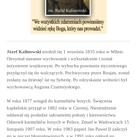
Józef Kalinowski
urodził się 1 września 1835 roku w Wilnie.
Otrzymał staranne wychowanie i wykształcenie i został
inżynierem wojskowym. Po wybuchu powstania styczniowego
przyłączył się do walczących. Pochwycony przez Rosjan, został
zesłany na dziesięć lat na Syberię. Po odzyskaniu wolności był
wychowawcą Augusta Czartoryskiego.
W roku 1877 wstąpił do karmelitów bosych. Święcenia
kapłańskie przyjął w 1882 roku w Czernej. Niestrudzenie
oddawał się posłudze sakramentu pokuty i kierownictwu.
Odnowił karmelitów bosych w Polsce. Zmarł w Wadowicach 15
listopada 1907 roku. W roku 1983 papież Jan Paweł II zaliczył
go w poczet błogosławionych, a w 1991 roku ogłosił go