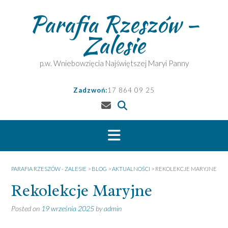
Skip
Parafia Rzeszów –
to
content
Zalesie
p.w. Wniebowzięcia Najświętszej Maryi Panny
Zadzwoń:
17 864 09 25
PARAFIA RZESZÓW - ZALESIE
>
BLOG
>
AKTUALNOŚCI
>
REKOLEKCJE MARYJNE
Rekolekcje Maryjne
Posted on
19 września 2025
by
admin