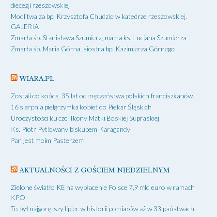
diecezji rzeszowskiej
Modlitwa za bp. Krzysztofa Chudzio w katedrze rzeszowskiej.
GALERIA
Zmarła śp. Stanisława Szumierz, mama ks. Lucjana Szumierza
Zmarła śp. Maria Górna, siostra bp. Kazimierza Górnego
WIARA.PL
Zostali do końca. 35 lat od męczeństwa polskich franciszkanów
16 sierpnia pielgrzymka kobiet do Piekar Śląskich
Uroczystości ku czci Ikony Matki Boskiej Supraskiej
Ks. Piotr Pytlowany biskupem Karagandy
Pan jest moim Pasterzem
AKTUALNOŚCI Z GOŚCIEM NIEDZIELNYM
Zielone światło KE na wypłacenie Polsce 7,9 mld euro w ramach
KPO
To był najgorętszy lipiec w historii pomiarów aż w 33 państwach