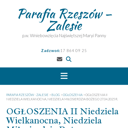
Skip
Parafia Rzeszów –
to
content
Zalesie
p.w. Wniebowzięcia Najświętszej Maryi Panny
Zadzwoń:
17 864 09 25
PARAFIA RZESZÓW - ZALESIE
>
BLOG
>
OGŁOSZENIA
>
OGŁOSZENIA II
NIEDZIELA WIELKANOCNA, NIEDZIELA MIŁOSIERDZIA BOŻEGO 27.04.2025 R.
OGŁOSZENIA II Niedziela
Wielkanocna, Niedziela