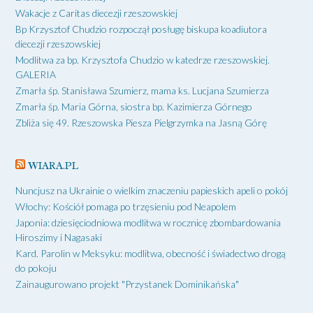
Wakacje z Caritas diecezji rzeszowskiej
Bp Krzysztof Chudzio rozpoczął posługę biskupa koadiutora
diecezji rzeszowskiej
Modlitwa za bp. Krzysztofa Chudzio w katedrze rzeszowskiej.
GALERIA
Zmarła śp. Stanisława Szumierz, mama ks. Lucjana Szumierza
Zmarła śp. Maria Górna, siostra bp. Kazimierza Górnego
Zbliża się 49. Rzeszowska Piesza Pielgrzymka na Jasną Górę
WIARA.PL
Nuncjusz na Ukrainie o wielkim znaczeniu papieskich apeli o pokój
Włochy: Kościół pomaga po trzęsieniu pod Neapolem
Japonia: dziesięciodniowa modlitwa w rocznicę zbombardowania
Hiroszimy i Nagasaki
Kard. Parolin w Meksyku: modlitwa, obecność i świadectwo drogą
do pokoju
Zainaugurowano projekt "Przystanek Dominikańska"