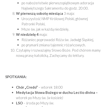
po nabożeństwie pierwszopiątkowym adoracja
Najświętszego Sakramentu do godz. 20:00.
W pierwszą sobotę
miesiąca
3 maja:
Uroczystość NMP Królowej Polski, głównej
Patronki Polski,
Msze św. jak w każdą niedzielę.
W niedzielę 4
maja:
Różaniec poprowadzi Róża św. Jadwigi Śląskiej,
po prymarii zmiana tajemnic różańcowych.
Czytajmy i rozważajmy Słowo Boże. Pod chórem mamy
nową prasę katolicką. Zachęcamy do lektury.
SPOTKANIA:
Chór „Credo”
– wtorek 18:00
Medytacja Słowa Bożego w duchu Lectio divina –
wtorek po Mszy św.
(w kościele)
LSO
– środa po Mszy św.