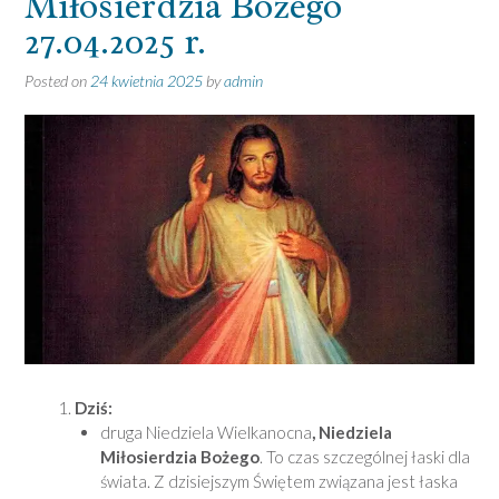
Miłosierdzia Bożego
27.04.2025 r.
Posted on
24 kwietnia 2025
by
admin
Dziś:
druga Niedziela Wielkanocna
, Niedziela
Miłosierdzia Bożego
. To czas szczególnej łaski dla
świata. Z dzisiejszym Świętem związana jest łaska