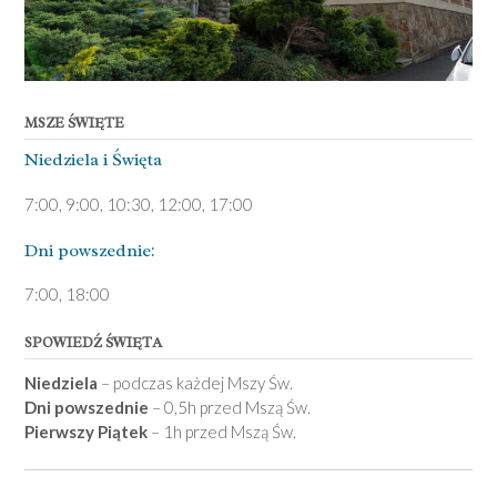
MSZE ŚWIĘTE
Niedziela ­i Święta
7:00, 9:00, 10:30, 12:00, 17:00
Dni pows­zednie:
7­:00, 18:00­
SPOWIEDŹ ŚWIĘTA
Niedziela
– podczas każdej Mszy Św.
Dni powszednie
– 0,5h przed Mszą Św.
Pierwszy Piątek
– 1h przed Mszą Św.