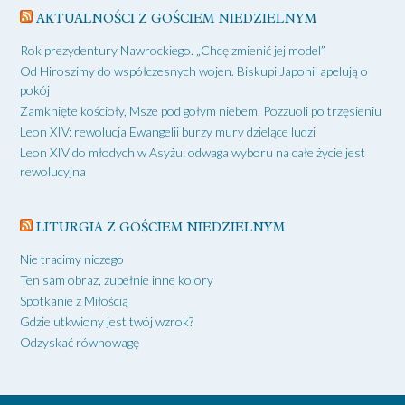
AKTUALNOŚCI Z GOŚCIEM NIEDZIELNYM
Rok prezydentury Nawrockiego. „Chcę zmienić jej model”
Od Hiroszimy do współczesnych wojen. Biskupi Japonii apelują o
pokój
Zamknięte kościoły, Msze pod gołym niebem. Pozzuoli po trzęsieniu
Leon XIV: rewolucja Ewangelii burzy mury dzielące ludzi
Leon XIV do młodych w Asyżu: odwaga wyboru na całe życie jest
rewolucyjna
LITURGIA Z GOŚCIEM NIEDZIELNYM
Nie tracimy niczego
Ten sam obraz, zupełnie inne kolory
Spotkanie z Miłością
Gdzie utkwiony jest twój wzrok?
Odzyskać równowagę