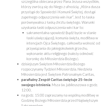
szczególna obiecana przez Pana Jezusa wszystkim,
którzy zwrócą się do Niego z ufnością: „Która dusza
przystąpi do Spowiedzi i Komunii Świętej, dostąpi
zupełnego odpuszczenia win i kar”. Jest to łaska
porównywalna z łaską chrztu świętego. Warunki
uzyskania łaski odpuszczenia win i kar to:
sakramentalna spowiedź (bądź bycie w stanie
łaski uświęcającej), komunia święta, modlitwa w
intencjach Ojca Świętego, całkowita wolność od
przywiązania do jakiegokolwiek grzechu,
wykonanie aktu religijnego (należy odmówić
koronkę do Miłosierdzia Bożego,\
dzisiejszym Świętem Miłosierdzia Bożego
rozpoczynamy Tydzień Miłosierdzia. Niedziela
Miłosierdzia jest Świętem Patronalnym Caritas,
parafialny Zespół Caritas świętuje 25–lecie
swojego istnienia
. Msza św. jubileuszowa o godz.
12:00,
na godz. 15:00 zapraszamy na wspólną modlitwę w
Godzinę Bożego Miłosierdzia przed Najświętszym
Sakramentem.