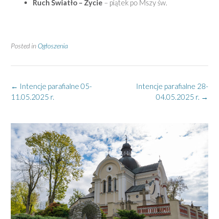
Ruch Światło – Życie
– piątek po Mszy św.
Posted in
Ogłoszenia
Post
←
Intencje parafialne 05-
Intencje parafialne 28-
navigation
11.05.2025 r.
04.05.2025 r.
→