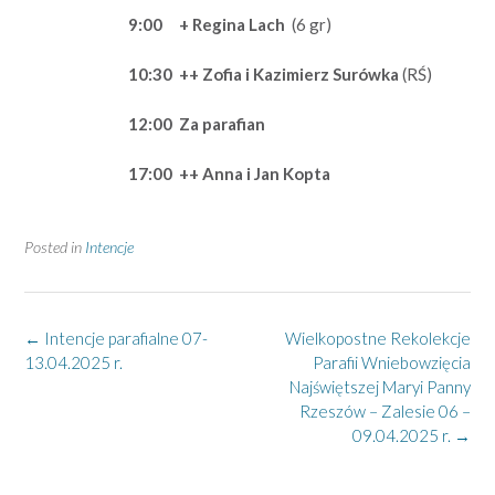
9:00
+ Regina Lach
(6 gr)
10:30
++ Zofia i Kazimierz Surówka
(RŚ)
12:00
Za parafian
17:00
++ Anna i Jan Kopta
Posted in
Intencje
Post
←
Intencje parafialne 07-
Wielkopostne Rekolekcje
navigation
13.04.2025 r.
Parafii Wniebowzięcia
Najświętszej Maryi Panny
Rzeszów – Zalesie 06 –
09.04.2025 r.
→