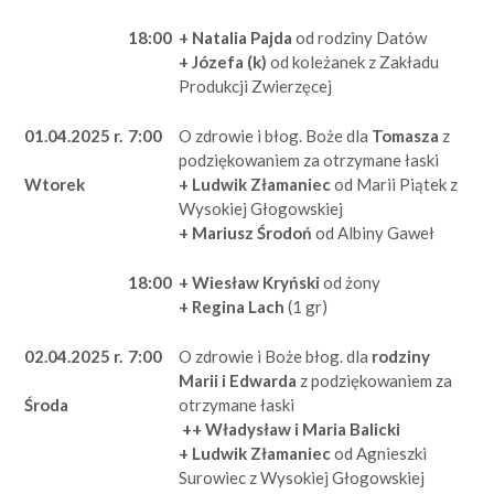
18:00
+ Natalia Pajda
od rodziny Datów
+ Józefa (k)
od koleżanek z Zakładu
Produkcji Zwierzęcej
01.04.2025 r.
7:00
O zdrowie i błog. Boże dla
Tomasza
z
podziękowaniem za otrzymane łaski
+ Ludwik Złamaniec
od Marii Piątek z
Wtorek
Wysokiej Głogowskiej
+ Mariusz Środoń
od Albiny Gaweł
18:00
+ Wiesław Kryński
od żony
+ Regina Lach
(1 gr)
02.04.2025 r.
7:00
O zdrowie i Boże błog. dla
rodziny
Marii i Edwarda
z podziękowaniem za
otrzymane łaski
Środa
++ Władysław i Maria Balicki
+ Ludwik Złamaniec
od Agnieszki
Surowiec z Wysokiej Głogowskiej