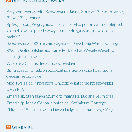
DIECEZJA RZESZOWSKA
Pielgrzymi wyruszyli z Rzeszowa na Jasną Górę w 49. Rzeszowskiej
Pieszej Pielgrzymce
Bp Wątroba: „Pielgrzymowanie to nie tylko pokonywanie kolejnych
kilometrów, ale przede wszystkim to droga wiary, nawrócenia i
nadziei”
Rzeszów uczcił 82. rocznicę wybuchu Powstania Warszawskiego
XXXII Ogólnopolskie Spotkanie Małżeństw „Wesele Wesel” w
Diecezji Rzeszowskiej
Wakacje z Caritas diecezji rzeszowskiej
Bp Krzysztof Chudzio rozpoczął posługę biskupa koadiutora
diecezji rzeszowskiej
Modlitwa za bp. Krzysztofa Chudzio w katedrze rzeszowskiej.
GALERIA
Zmarła śp. Stanisława Szumierz, mama ks. Lucjana Szumierza
Zmarła śp. Maria Górna, siostra bp. Kazimierza Górnego
Zbliża się 49. Rzeszowska Piesza Pielgrzymka na Jasną Górę
WIARA.PL