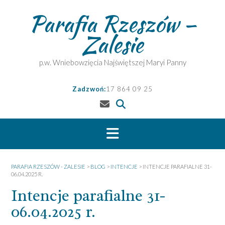
Skip
Parafia Rzeszów –
to
content
Zalesie
p.w. Wniebowzięcia Najświętszej Maryi Panny
Zadzwoń:
17 864 09 25
PARAFIA RZESZÓW - ZALESIE
>
BLOG
>
INTENCJE
>
INTENCJE PARAFIALNE 31-
06.04.2025 R.
Intencje parafialne 31-
06.04.2025 r.