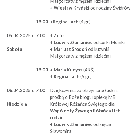
Małgorzaty z mężem i dziećmi
+
Wiesław Kryński
od rodziny Świdrów
18:00
+Regina Lach
(4 gr)
05.04.2025 r.
7:00
+ Zofia
+ Ludwik Złamaniec
od córki Moniki
+ Mariusz Środoń
od kuzynki
Sobota
Małgorzaty z mężem i dziećmi
18:00
+ Maria Kunysz
(4RŚ)
+ Regina Lach
(5 gr)
06.04.2025 r.
7:00
Dziękczynna za otrzymane łaski z
prośbą o Boże błog. i opiekę MB
Królowej Różańca Świętego dla
Niedziela
Wspólnoty Żywego Różańca i ich
rodzin
+ Ludwik Złamaniec
od zięcia
Sławomira