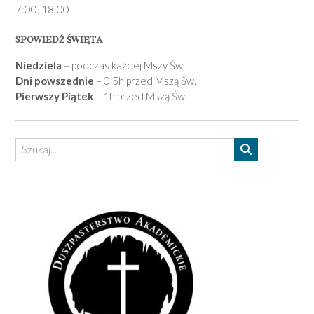
7­:00, 18:00­
SPOWIEDŹ ŚWIĘTA
Niedziela
– podczas każdej Mszy Św.
Dni powszednie
– 0,5h przed Mszą Św.
Pierwszy Piątek
– 1h przed Mszą Św.