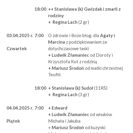
18:00
++ Stanisława (k) Gwizdak i zmarli z
rodziny
+ Regina Lach
(2 gr)
03.04.2025 r.
7:00
O zdrowie i Boże błog. dla
Agaty i
Marcina
z podziękowaniem za
dotychczasowe łaski
Czwartek
+ Ludwik Złamaniec
od Doroty i
Krzysztofa Kot z rodziną
+ Mariusz Środoń
od matki chrzestnej
Teofili
18:00
+ Stanisława (k) Sudoł
(11RŚ)
+ Regina Lach
(3 gr)
04.04.2025 r.
7:00
+ Edward
+ Ludwik Złamaniec
od wnuków
Michała i Jakuba
Piątek
+
Mariusz Środoń
od kuzynki