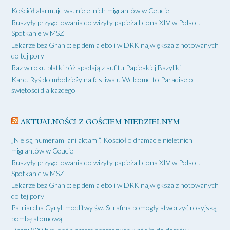
Kościół alarmuje ws. nieletnich migrantów w Ceucie
Ruszyły przygotowania do wizyty papieża Leona XIV w Polsce.
Spotkanie w MSZ
Lekarze bez Granic: epidemia eboli w DRK największa z notowanych
do tej pory
Raz w roku platki róż spadają z sufitu Papieskiej Bazyliki
Kard. Ryś do młodzieży na festiwalu Welcome to Paradise o
świętości dla każdego
AKTUALNOŚCI Z GOŚCIEM NIEDZIELNYM
„Nie są numerami ani aktami”. Kościół o dramacie nieletnich
migrantów w Ceucie
Ruszyły przygotowania do wizyty papieża Leona XIV w Polsce.
Spotkanie w MSZ
Lekarze bez Granic: epidemia eboli w DRK największa z notowanych
do tej pory
Patriarcha Cyryl: modlitwy św. Serafina pomogły stworzyć rosyjską
bombę atomową