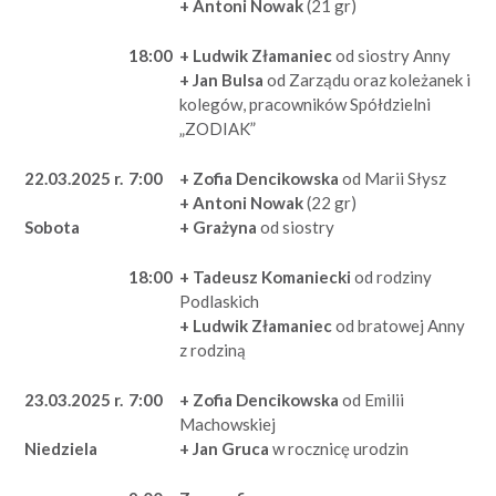
+ Antoni Nowak
(21 gr)
18:00
+ Ludwik Złamaniec
od siostry Anny
+ Jan Bulsa
od Zarządu oraz koleżanek i
kolegów, pracowników Spółdzielni
„ZODIAK”
22.03.2025 r.
7:00
+ Zofia Dencikowska
od Marii Słysz
+ Antoni Nowak
(22 gr)
+ Grażyna
od siostry
Sobota
18:00
+ Tadeusz Komaniecki
od rodziny
Podlaskich
+ Ludwik Złamaniec
od bratowej Anny
z rodziną
23.03.2025 r.
7:00
+ Zofia Dencikowska
od Emilii
Machowskiej
+ Jan Gruca
w rocznicę urodzin
Niedziela