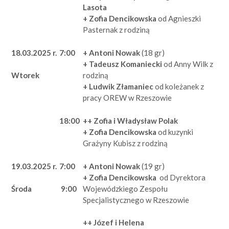
Lasota
+ Zofia Dencikowska
od Agnieszki
Pasternak z rodziną
18.03.2025 r.
7:00
+ Antoni Nowak
(18 gr)
+ Tadeusz Komaniecki
od Anny Wilk z
rodziną
Wtorek
+ Ludwik Złamaniec
od koleżanek z
pracy OREW w Rzeszowie
18:00
++ Zofia i Władysław Polak
+ Zofia Dencikowska
od kuzynki
Grażyny Kubisz z rodziną
19.03.2025 r.
7:00
+ Antoni Nowak
(19 gr)
+ Zofia Dencikowska
od Dyrektora
Wojewódzkiego Zespołu
Środa
9:00
Specjalistycznego w Rzeszowie
++ Józef i Helena