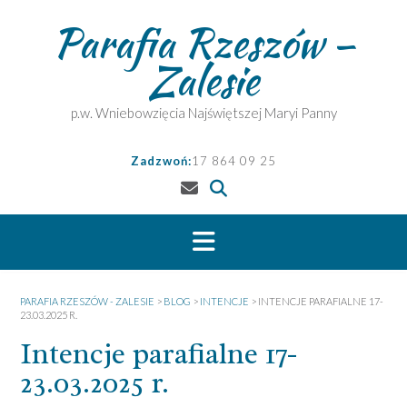
Skip
Parafia Rzeszów –
to
content
Zalesie
p.w. Wniebowzięcia Najświętszej Maryi Panny
Zadzwoń:
17 864 09 25
PARAFIA RZESZÓW - ZALESIE
>
BLOG
>
INTENCJE
>
INTENCJE PARAFIALNE 17-
23.03.2025 R.
Intencje parafialne 17-
23.03.2025 r.