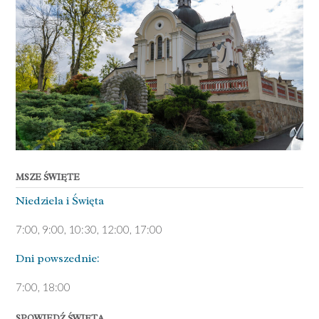
MSZE ŚWIĘTE
Niedziela ­i Święta
7:00, 9:00, 10:30, 12:00, 17:00
Dni pows­zednie:
7­:00, 18:00­
SPOWIEDŹ ŚWIĘTA