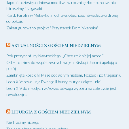
Japonia: dziesięciodniowa modlitwa w rocznicę zbombardowania
Hiroszimy i Nagasaki
Kard. Parolin w Meksyku: modlitwa, obecność i świadectwo drogą
do pokoju
Zainaugurowano projekt "Przystanek Dominikańska"
AKTUALNOŚCI Z GOŚCIEM NIEDZIELNYM
Rok prezydentury Nawrockiego. „Chcę zmienić jej model”
Od Hiroszimy do współczesnych wojen. Biskupi Japonii apelują o
pokój
Zamknięte kościoły, Msze pod gołym niebem. Pozzuoli po trzęsieniu
Leon XIV: rewolucja Ewangelii burzy mury dzielące ludzi
Leon XIV do młodych w Asyżu: odwaga wyboru na całe życie jest
rewolucyjna
LITURGIA Z GOŚCIEM NIEDZIELNYM
Nie tracimy niczego
Ten sam obraz, zupełnie inne kolory