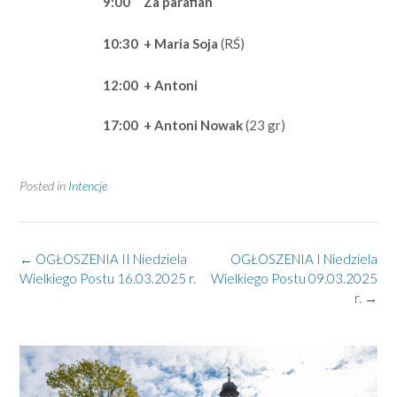
9:00
Za parafian
10:30
+ Maria Soja
(RŚ)
12:00
+ Antoni
17:00
+ Antoni Nowak
(23 gr)
Posted in
Intencje
Post
←
OGŁOSZENIA II Niedziela
OGŁOSZENIA I Niedziela
navigation
Wielkiego Postu 16.03.2025 r.
Wielkiego Postu 09.03.2025
r.
→