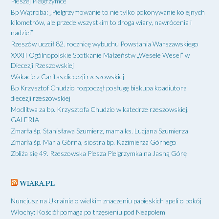
Pieszej Pielgrzymce
Bp Wątroba: „Pielgrzymowanie to nie tylko pokonywanie kolejnych
kilometrów, ale przede wszystkim to droga wiary, nawrócenia i
nadziei”
Rzeszów uczcił 82. rocznicę wybuchu Powstania Warszawskiego
XXXII Ogólnopolskie Spotkanie Małżeństw „Wesele Wesel” w
Diecezji Rzeszowskiej
Wakacje z Caritas diecezji rzeszowskiej
Bp Krzysztof Chudzio rozpoczął posługę biskupa koadiutora
diecezji rzeszowskiej
Modlitwa za bp. Krzysztofa Chudzio w katedrze rzeszowskiej.
GALERIA
Zmarła śp. Stanisława Szumierz, mama ks. Lucjana Szumierza
Zmarła śp. Maria Górna, siostra bp. Kazimierza Górnego
Zbliża się 49. Rzeszowska Piesza Pielgrzymka na Jasną Górę
WIARA.PL
Nuncjusz na Ukrainie o wielkim znaczeniu papieskich apeli o pokój
Włochy: Kościół pomaga po trzęsieniu pod Neapolem