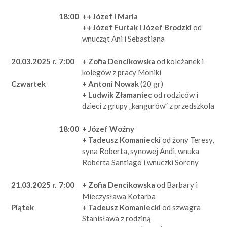
18:00
++ Józef i Maria
++ Józef Furtak i Józef Brodzki
od
wnucząt Ani i Sebastiana
20.03.2025 r.
7:00
+ Zofia Dencikowska
od koleżanek i
kolegów z pracy Moniki
+ Antoni Nowak
(20 gr)
Czwartek
+ Ludwik Złamaniec
od rodziców i
dzieci z grupy „kangurów” z przedszkola
18:00
+ Józef Woźny
+ Tadeusz Komaniecki
od żony Teresy,
syna Roberta, synowej Andi, wnuka
Roberta Santiago i wnuczki Soreny
21.03.2025 r.
7:00
+ Zofia Dencikowska
od Barbary i
Mieczysława Kotarba
+ Tadeusz Komaniecki
od szwagra
Piątek
Stanisława z rodziną