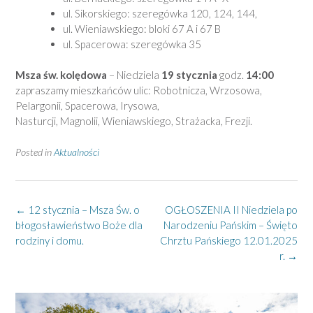
ul. Sikorskiego: szeregówka 120, 124, 144,
ul. Wieniawskiego: bloki 67 A i 67 B
ul. Spacerowa: szeregówka 35
Msza św. kolędowa
– Niedziela
19 stycznia
godz.
14:00
zapraszamy mieszkańców ulic: Robotnicza, Wrzosowa,
Pelargonii, Spacerowa, Irysowa,
Nasturcji, Magnolii, Wieniawskiego, Strażacka, Frezji.
Posted in
Aktualności
Post
←
12 stycznia – Msza Św. o
OGŁOSZENIA II Niedziela po
navigation
błogosławieństwo Boże dla
Narodzeniu Pańskim – Święto
rodziny i domu.
Chrztu Pańskiego 12.01.2025
r.
→