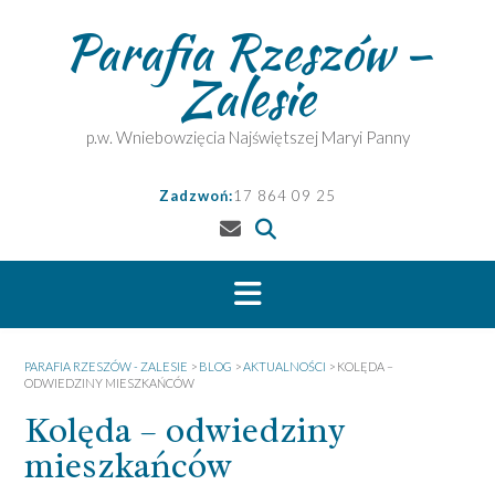
Skip
Parafia Rzeszów –
to
content
Zalesie
p.w. Wniebowzięcia Najświętszej Maryi Panny
Zadzwoń:
17 864 09 25
PARAFIA RZESZÓW - ZALESIE
>
BLOG
>
AKTUALNOŚCI
>
KOLĘDA –
ODWIEDZINY MIESZKAŃCÓW
Kolęda – odwiedziny
mieszkańców