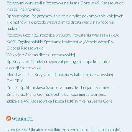
Pielgrzymi wyruszyli z Rzeszowa na Jasną Górę w 49. Rzeszowskiej
Pieszej Pielgrzymce
Bp Wątroba: „Pielgrzymowanie to nie tylko pokonywanie kolejnych
kilometrów, ale przede wszystkim to droga wiary, nawrócenia i
nadziei”
Rzeszów uczcił 82. rocznicę wybuchu Powstania Warszawskiego
XXXII Ogólnopolskie Spotkanie Małżeństw „Wesele Wesel” w
Diecezji Rzeszowskiej
Wakacje z Caritas diecezji rzeszowskiej
Bp Krzysztof Chudzio rozpoczął posługę biskupa koadiutora
diecezji rzeszowskiej
Modlitwa za bp. Krzysztofa Chudzio w katedrze rzeszowskiej.
GALERIA
Zmarła śp. Stanisława Szumierz, mama ks. Lucjana Szumierza
Zmarła śp. Maria Górna, siostra bp. Kazimierza Górnego
Zbliża się 49. Rzeszowska Piesza Pielgrzymka na Jasną Górę
WIARA.PL
Nuncjusz na Ukrainie o wielkim znaczeniu papieskich apeli o pokój