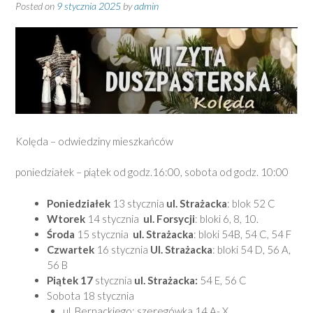
Posted on
9 stycznia 2025
by
admin
Kolęda – odwiedziny mieszkańców
poniedziałek – piątek od godz.16:00, sobota od godz. 10:00
Poniedziałek
13 stycznia
ul. Strażacka
: blok 52 C
Wtorek
14 stycznia
ul. Forsycji
: bloki 6, 8, 10.
Środa
15 stycznia
ul. Strażacka
: bloki 54B, 54 C, 54 F
Czwartek
16 stycznia
Ul. Strażacka
: bloki 54 D, 56 A,
56 B
Piątek 17
stycznia
ul. Strażacka:
54 E, 56 C
Sobota 18 stycznia
ul. Bernackiego: szeregówka 14 A- X