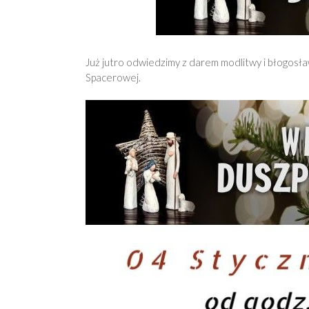
Już jutro odwiedzimy z darem modlitwy i błogosł
Spacerowej.