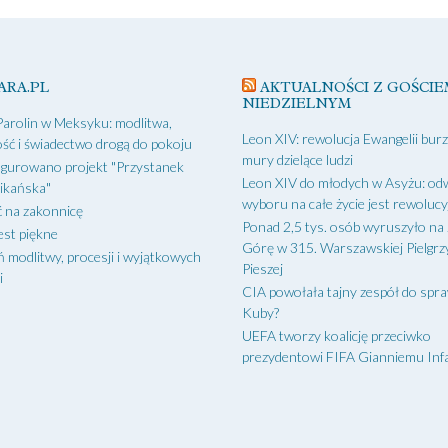
ARA.PL
AKTUALNOŚCI Z GOŚCIE
NIEDZIELNYM
Parolin w Meksyku: modlitwa,
Leon XIV: rewolucja Ewangelii bur
ść i świadectwo drogą do pokoju
mury dzielące ludzi
gurowano projekt "Przystanek
Leon XIV do młodych w Asyżu: od
ikańska"
wyboru na całe życie jest rewoluc
 na zakonnicę
Ponad 2,5 tys. osób wyruszyło na
est piękne
Górę w 315. Warszawskiej Pielgr
ń modlitwy, procesji i wyjątkowych
Pieszej
i
CIA powołała tajny zespół do spr
Kuby?
UEFA tworzy koalicję przeciwko
prezydentowi FIFA Gianniemu Inf