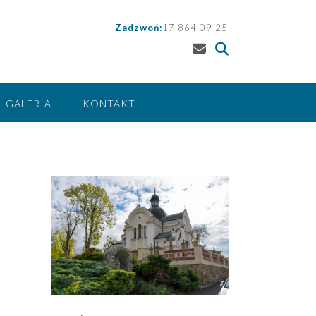
Zadzwoń:
17 864 09 25
GALERIA
KONTAKT