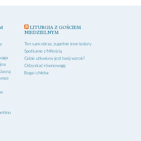
M
LITURGIA Z GOŚCIEM
NIEDZIELNYM
zy
Ten sam obraz, zupełnie inne kolory
Spotkanie z Miłością
waga
Gdzie utkwiony jest twój wzrok?
yjna
Odzyskać równowagę
 Jasną
Boga i chleba
zymce
aw
antino