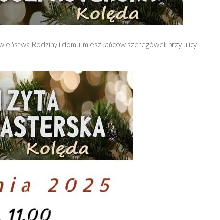
awieństwa Rodziny i domu, mieszkańców szeregówek przy ulicy