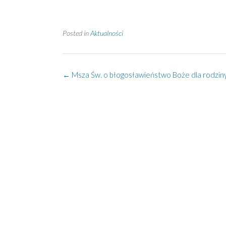
Posted in
Aktualności
Post
←
Msza Św. o błogosławieństwo Boże dla rodziny
navigation