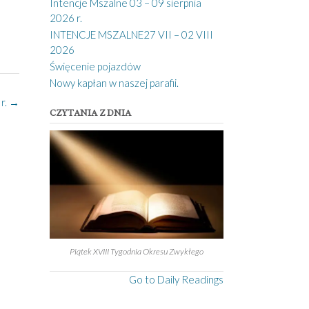
Intencje Mszalne 03 – 09 sierpnia
2026 r.
INTENCJE MSZALNE27 VII – 02 VIII
2026
Święcenie pojazdów
Nowy kapłan w naszej parafii.
r.
→
CZYTANIA Z DNIA
Piątek XVIII Tygodnia Okresu Zwykłego
Go to Daily Readings