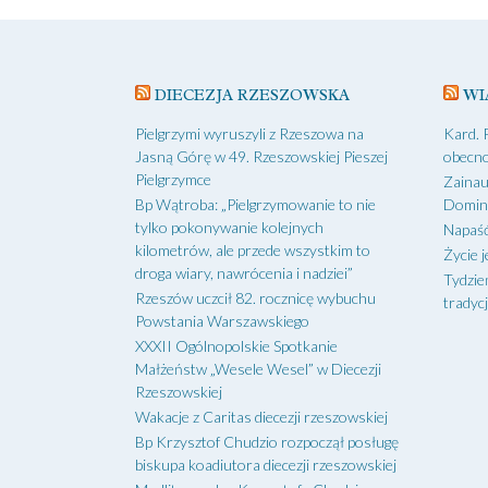
DIECEZJA RZESZOWSKA
WI
Pielgrzymi wyruszyli z Rzeszowa na
Kard. 
Jasną Górę w 49. Rzeszowskiej Pieszej
obecno
Pielgrzymce
Zainau
Bp Wątroba: „Pielgrzymowanie to nie
Domin
tylko pokonywanie kolejnych
Napaść
kilometrów, ale przede wszystkim to
Życie j
droga wiary, nawrócenia i nadziei”
Tydzie
Rzeszów uczcił 82. rocznicę wybuchu
tradycj
Powstania Warszawskiego
XXXII Ogólnopolskie Spotkanie
Małżeństw „Wesele Wesel” w Diecezji
Rzeszowskiej
Wakacje z Caritas diecezji rzeszowskiej
Bp Krzysztof Chudzio rozpoczął posługę
biskupa koadiutora diecezji rzeszowskiej