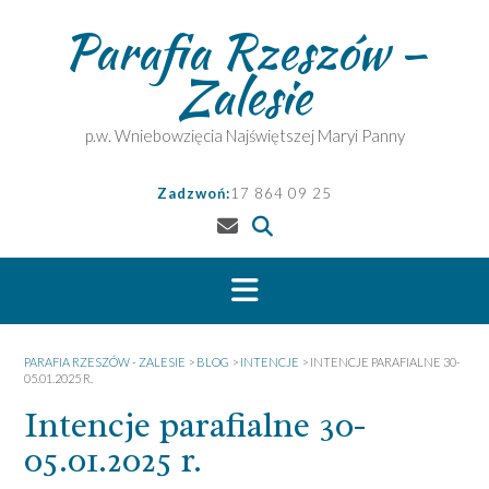
Skip
Parafia Rzeszów –
to
content
Zalesie
p.w. Wniebowzięcia Najświętszej Maryi Panny
Zadzwoń:
17 864 09 25
PARAFIA RZESZÓW - ZALESIE
>
BLOG
>
INTENCJE
>
INTENCJE PARAFIALNE 30-
05.01.2025 R.
Intencje parafialne 30-
05.01.2025 r.