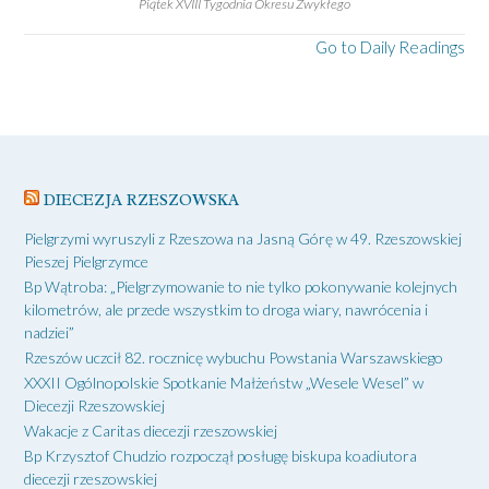
Piątek XVIII Tygodnia Okresu Zwykłego
Go to Daily Readings
DIECEZJA RZESZOWSKA
Pielgrzymi wyruszyli z Rzeszowa na Jasną Górę w 49. Rzeszowskiej
Pieszej Pielgrzymce
Bp Wątroba: „Pielgrzymowanie to nie tylko pokonywanie kolejnych
kilometrów, ale przede wszystkim to droga wiary, nawrócenia i
nadziei”
Rzeszów uczcił 82. rocznicę wybuchu Powstania Warszawskiego
XXXII Ogólnopolskie Spotkanie Małżeństw „Wesele Wesel” w
Diecezji Rzeszowskiej
Wakacje z Caritas diecezji rzeszowskiej
Bp Krzysztof Chudzio rozpoczął posługę biskupa koadiutora
diecezji rzeszowskiej