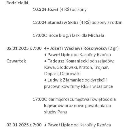
Rodzicielki
10:30
+ Józef
(4 RŚ) od żony
12:00
+ Stanisław Skiba
(4 RŚ) od żony z rodzin
17:00
O Boże błog. i łaski dla
Michała
02.01.2025 r.
7:00
++ Józef i Wacława Rosołwoscy
(2 gr)
+ Paweł Lipiec
od Karoliny Rzońca
+ Tadeusz Komaniecki
od sąsiadów:
Czwartek
Kawa, Głodowski, Krztoń, Trojnar,
Dopart, Dąbrowski
+ Ludwik Złamaniec
od dyrekcji i
pracowników firmy REST w Jasionce
17:00
O dar mądrości, męstwa i świętość dla
kapłanów
oraz nowe powołania do
służby Panu
03.01.2025 r.
7:00
+ Paweł Lipiec
od Karoliny Rzońca