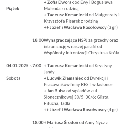
+ Zofia Dworak
od Ewy i Bogusława
Molenda z rodziną
Piątek
+ Tadeusz Komaniecki
od Małgorzaty i
Krzysztofa Pisarek z rodziną
++ Józef i Wacława Rosołowscy
(3 gr)
18:00
Wynagradzająca NSPJ
za grzechy oraz
intronizację w naszej parafii od
Wspólnoty Intronizacji Chrystusa Króla
04.01.2025 r.
7:00
+ Tadeusz Komaniecki
od Krystyny
Jandy
+ Ludwik Złamaniec
od Dyrekcji i
Sobota
Pracowników firmy REST w Jasionce
+ Jan Bulsa
od sąsiadów z ul.
Słonecznikowej 30/5; 30/6; Glista,
Pitucha, Tadla
++ Józef i Wacława Rosołwoscy
(4 gr)
18.00
+ Mariusz Środoń
od Anny Nycz z