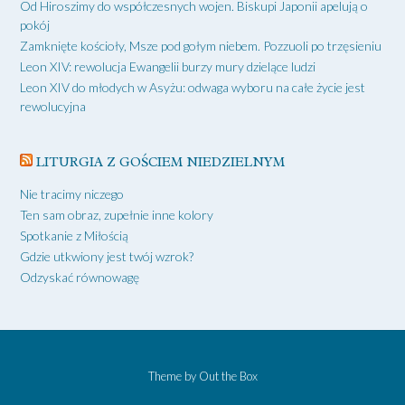
Od Hiroszimy do współczesnych wojen. Biskupi Japonii apelują o
pokój
Zamknięte kościoły, Msze pod gołym niebem. Pozzuoli po trzęsieniu
Leon XIV: rewolucja Ewangelii burzy mury dzielące ludzi
Leon XIV do młodych w Asyżu: odwaga wyboru na całe życie jest
rewolucyjna
LITURGIA Z GOŚCIEM NIEDZIELNYM
Nie tracimy niczego
Ten sam obraz, zupełnie inne kolory
Spotkanie z Miłością
Gdzie utkwiony jest twój wzrok?
Odzyskać równowagę
Theme by
Out the Box