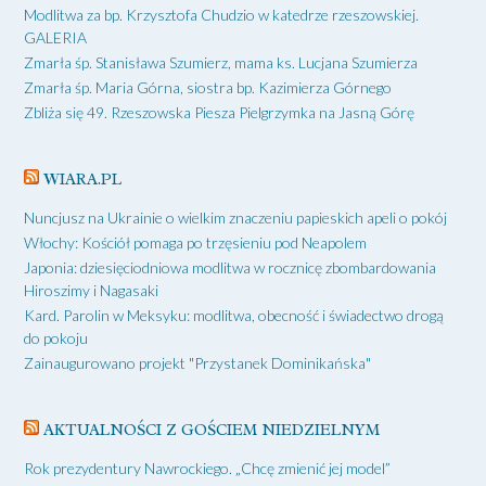
Modlitwa za bp. Krzysztofa Chudzio w katedrze rzeszowskiej.
GALERIA
Zmarła śp. Stanisława Szumierz, mama ks. Lucjana Szumierza
Zmarła śp. Maria Górna, siostra bp. Kazimierza Górnego
Zbliża się 49. Rzeszowska Piesza Pielgrzymka na Jasną Górę
WIARA.PL
Nuncjusz na Ukrainie o wielkim znaczeniu papieskich apeli o pokój
Włochy: Kościół pomaga po trzęsieniu pod Neapolem
Japonia: dziesięciodniowa modlitwa w rocznicę zbombardowania
Hiroszimy i Nagasaki
Kard. Parolin w Meksyku: modlitwa, obecność i świadectwo drogą
do pokoju
Zainaugurowano projekt "Przystanek Dominikańska"
AKTUALNOŚCI Z GOŚCIEM NIEDZIELNYM
Rok prezydentury Nawrockiego. „Chcę zmienić jej model”