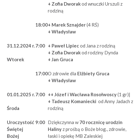
+ Zofia Dworak
od wnuczki Urszuli z
rodziną
18:00
+ Marek Sznajder
(4 RŚ)
+ Władysław
31.12.2024 r.
7:00
+ Paweł Lipiec
od Jana z rodziną
+ Zofia Dworak
od rodziny Dynda
+ Jan Gruca
Wtorek
17:00
O zdrowie dla
Elżbiety Gruca
+ Władysław
01.01.2025 r.
7:00
++ Józef i Wacława Rosołwoscy
(1 gr)|
+ Tadeusz Komaniecki
od Anny Jadach z
rodziną
Środa
Uroczystość
9:00
Dziękczynna w
70 rocznicę urodzin
Świętej
Haliny
z prośbą o Boże błog., zdrowie,
Bożej
łaski i opiekę MB Zaleskiej