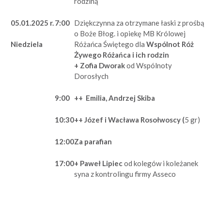
rodziną
05.01.2025 r.
7:00
Dziękczynna za otrzymane łaski z prośbą
o Boże Błog. i opiekę MB Królowej
Różańca Świętego dla
Wspólnot Róż
Niedziela
Żywego Różańca i ich rodzin
+ Zofia Dworak
od Wspólnoty
Dorosłych
9:00
++ Emilia, Andrzej Skiba
10:30
++ Józef i Wacława Rosołwoscy (
5 gr)
12:00
Za parafian
17:00
+ Paweł Lipiec
od kolegów i koleżanek
syna z kontrolingu firmy Asseco