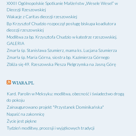
XXXII Ogólnopolskie Spotkanie Małżeństw „Wesele Wesel” w
Diecezji Rzeszowskiej
Wakacje z Caritas diecezji rzeszowskiej
Bp Krzysztof Chudzio rozpoczął posługę biskupa koadiutora
diecezji rzeszowskiej
Modlitwa za bp. Krzysztofa Chudzio w katedrze rzeszowskiej.
GALERIA
Zmarła śp. Stanisława Szumierz, mama ks. Lucjana Szumierza
Zmarła śp. Maria Górna, siostra bp. Kazimierza Górnego
Zbliża się 49. Rzeszowska Piesza Pielgrzymka na Jasną Górę
WIARA.PL
Kard. Parolin w Meksyku: modlitwa, obecność i świadectwo drogą
do pokoju
Zainaugurowano projekt "Przystanek Dominikańska"
Napaść na zakonnicę
Życie jest piękne
Tydzień modlitwy, procesji i wyjątkowych tradycji