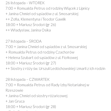
26 listopada – WTOREK
7:00 + Romualda Petrus
od rodziny Wiącek z Lipnicy
+ Janina Chmiel
od sąsiadów z ul. Smosarskiej
++ Zofia, Klementyna i Teodor Gawlik
18:00 + Mariusz Środoń
(gr 26)
++ Władysław, Janina Osika
27 listopada – ŚRODA
7:00 + Janina Chmiel
od sąsiadów z ul. Smosarskiej
+ Romualda Petrus
od rodziny Czachorów
+ Helena Szubart
od sąsiadów z ul. Fiołkowej
18:00 + Mariusz Środoń
(gr 27)
++ Siostry
z róży św. Urszuli Ledóchowskiej
i
zmarli z ich rodzin
28 listopada – CZWARTEK
7:00 + Romualda Petrus
od Rady Izby Notarialnej
w
Rzeszowie
+ Janina Chmiel
od siostry różańcowej
+ Jan Gruca
18:00 + Mariusz Środoń
(gr 28)