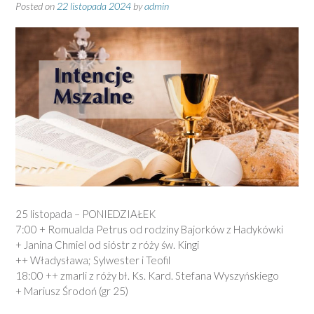
Posted on
22 listopada 2024
by
admin
25 listopada – PONIEDZIAŁEK
7:00 + Romualda Petrus
od rodziny Bajorków
z Hadykówki
+ Janina Chmiel
od sióstr z róży św. Kingi
++ Władysława; Sylwester i Teofil
18:00 ++ zmarli
z róży bł. Ks. Kard. Stefana Wyszyńskiego
+ Mariusz Środoń
(gr 25)