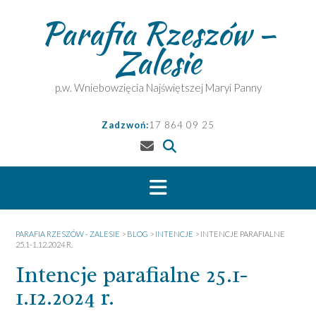
Skip
Parafia Rzeszów –
to
content
Zalesie
p.w. Wniebowzięcia Najświętszej Maryi Panny
Zadzwoń:
17 864 09 25
PARAFIA RZESZÓW - ZALESIE
>
BLOG
>
INTENCJE
>
INTENCJE PARAFIALNE
25.1-1.12.2024 R.
Intencje parafialne 25.1-
1.12.2024 r.