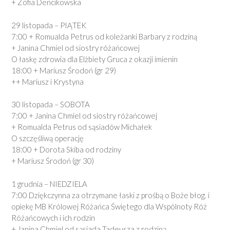
+ Zofia Dencikowska
29 listopada – PIĄTEK
7:00 + Romualda Petrus
od koleżanki Barbary
z rodziną
+ Janina Chmiel
od siostry różańcowej
O łaskę zdrowia dla
Elżbiety Gruca
z okazji imienin
18:00 + Mariusz Środoń
(gr 29)
++ Mariusz i Krystyna
30 listopada – SOBOTA
7:00 + Janina Chmiel
od siostry różańcowej
+ Romualda Petrus
od sąsiadów Michałek
O szczęśliwą operację
18:00 + Dorota Skiba
od rodziny
+ Mariusz Środoń
(gr 30)
1 grudnia – NIEDZIELA
7:00
Dziękczynna za otrzymane łaski z prośbą o Boże błog. i
opiekę MB Królowej Różańca Świętego dla
Wspólnoty Róż
Różańcowych i ich rodzin
+ Janina Chmiel
od sąsiada Tadeusza z rodziną