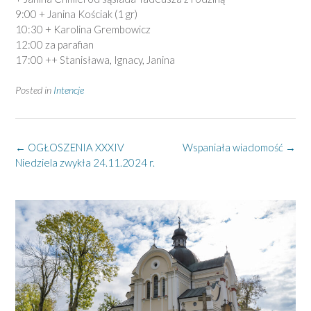
9:00 + Janina Kościak
(1 gr)
10:30 + Karolina Grembowicz
12:00 za parafian
17:00 ++ Stanisława, Ignacy, Janina
Posted in
Intencje
Post
←
OGŁOSZENIA XXXIV
Wspaniała wiadomość
→
navigation
Niedziela zwykła 24.11.2024 r.