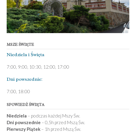
MSZE ŚWIĘTE
Niedziela ­i Święta
7:00, 9:00, 10:30, 12:00, 17:00
Dni pows­zednie:
7­:00, 18:00­
SPOWIEDŹ ŚWIĘTA
Niedziela
– podczas każdej Mszy Św.
Dni powszednie
– 0,5h przed Mszą Św.
Pierwszy Piątek
– 1h przed Mszą Św.