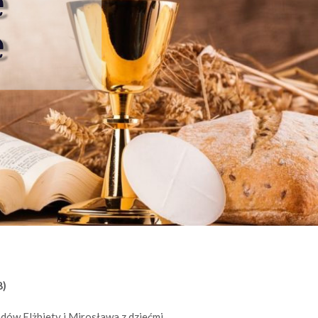
8)
adów Elżbiety i Mirosława z dziećmi