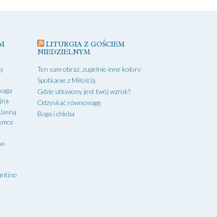
M
LITURGIA Z GOŚCIEM
NIEDZIELNYM
zy
Ten sam obraz, zupełnie inne kolory
Spotkanie z Miłością
waga
Gdzie utkwiony jest twój wzrok?
yjna
Odzyskać równowagę
 Jasną
Boga i chleba
zymce
aw
antino