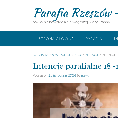
Skip
Parafia Rzeszów –
to
content
p.w. Wniebowzięcia Najświętszej Maryi Panny
STRONA GŁÓWNA
PARAFIA
I
PARAFIA RZESZÓW - ZALESIE
>
BLOG
>
INTENCJE
>
INTENCJE PA
Intencje parafialne 18 -2
Posted on
15 listopada 2024
by
admin