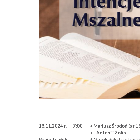
18.11.2024 r.
7:00
+ Mariusz Środoń (gr 1
++ Antoni i Zofia
+ Marek Pękala
od sąsi
Poniedziałek