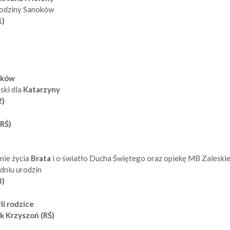
rodziny Sanoków
1)
ików
ski dla
Katarzyny
2)
 RŚ)
nie życia
Brata
i o światło Ducha Świętego oraz opiekę MB Zaleskie
dniu urodzin
3)
li rodzice
ek Krzyszoń (RŚ)