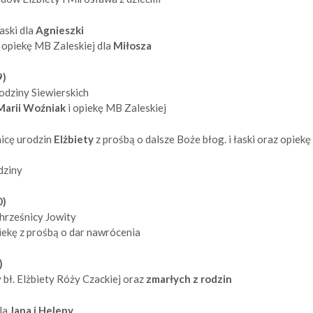
aski dla
Agnieszki
z opiekę MB Zaleskiej dla
Miłosza
9)
odziny Siewierskich
arii Woźniak
i opiekę MB Zaleskiej
icę urodzin
Elżbiety
z prośbą o dalsze Boże błog. i łaski oraz opiek
dziny
0)
hrześnicy Jowity
ekę z prośbą o dar nawrócenia
)
y bł. Elżbiety Róży Czackiej oraz
zmarłych z rodzin
la
Jana i Heleny