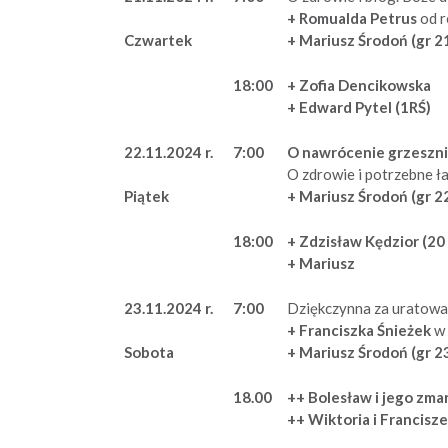
+ Romualda Petrus
od 
+ Mariusz Środoń (gr 2
Czwartek
18:00
+ Zofia Dencikowska
+ Edward Pytel (1RŚ)
22.11.2024 r.
7:00
O nawrócenie grzeszn
O zdrowie i potrzebne ła
+ Mariusz Środoń (gr 2
Piątek
18:00
+ Zdzisław Kędzior (20
+ Mariusz
23.11.2024 r.
7:00
Dziękczynna za uratowa
+ Franciszka Śnieżek
w 
+ Mariusz Środoń (gr 2
Sobota
18.00
++ Bolesław i jego zmar
++ Wiktoria i Francisz