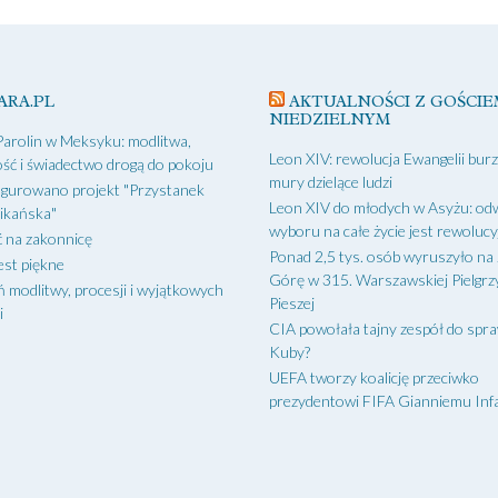
ARA.PL
AKTUALNOŚCI Z GOŚCIE
NIEDZIELNYM
Parolin w Meksyku: modlitwa,
Leon XIV: rewolucja Ewangelii bur
ść i świadectwo drogą do pokoju
mury dzielące ludzi
gurowano projekt "Przystanek
Leon XIV do młodych w Asyżu: od
ikańska"
wyboru na całe życie jest rewoluc
 na zakonnicę
Ponad 2,5 tys. osób wyruszyło na
est piękne
Górę w 315. Warszawskiej Pielgr
ń modlitwy, procesji i wyjątkowych
Pieszej
i
CIA powołała tajny zespół do spr
Kuby?
UEFA tworzy koalicję przeciwko
prezydentowi FIFA Gianniemu Inf