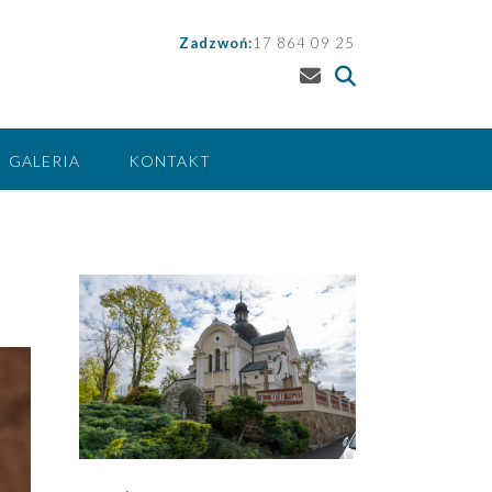
Zadzwoń:
17 864 09 25
GALERIA
KONTAKT