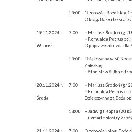
18:00
O zdrowie, Boże błog. i ł
O błog. Boże i łaski ora
19.11.2024 r.
7:00
+ Mariusz Środoń (gr 1
+ Romualda Petrus
od r
O poprawę zdrowia dla
M
Wtorek
18:00
Dziękczynna w 50 Roczn
Zaleskiej
+ Stanisław Skiba
od ro
20.11.2024 r.
7:00
+ Mariusz Środoń (gr 2
+ Romualda Petrus
od c
Dziękczynna za Bożą opi
Środa
18:00
+ Jadwiga Kopta (20 RŚ
++ zmarłe siostry
z róż
21.11.2024 r.
7:00
O zdrowie i błog. Boże d