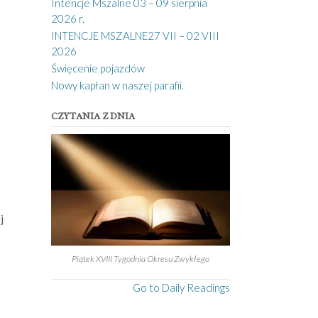
Intencje Mszalne 03 – 09 sierpnia
2026 r.
INTENCJE MSZALNE27 VII – 02 VIII
2026
Święcenie pojazdów
Nowy kapłan w naszej parafii.
CZYTANIA Z DNIA
j
Piątek XVIII Tygodnia Okresu Zwykłego
Go to Daily Readings