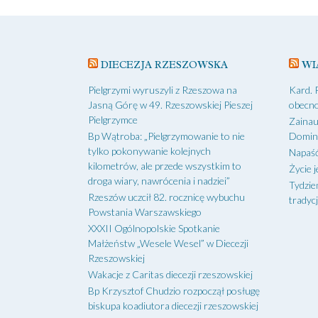
DIECEZJA RZESZOWSKA
WI
Pielgrzymi wyruszyli z Rzeszowa na
Kard. 
Jasną Górę w 49. Rzeszowskiej Pieszej
obecno
Pielgrzymce
Zainau
Bp Wątroba: „Pielgrzymowanie to nie
Domin
tylko pokonywanie kolejnych
Napaść
kilometrów, ale przede wszystkim to
Życie j
droga wiary, nawrócenia i nadziei”
Tydzie
Rzeszów uczcił 82. rocznicę wybuchu
tradycj
Powstania Warszawskiego
XXXII Ogólnopolskie Spotkanie
Małżeństw „Wesele Wesel” w Diecezji
Rzeszowskiej
Wakacje z Caritas diecezji rzeszowskiej
Bp Krzysztof Chudzio rozpoczął posługę
biskupa koadiutora diecezji rzeszowskiej