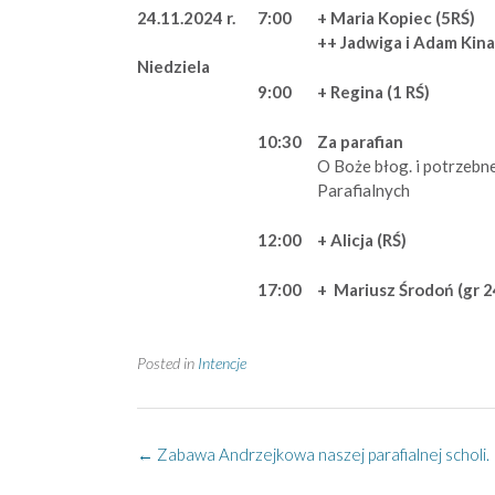
24.11.2024 r.
7:00
+ Maria Kopiec (5RŚ)
++ Jadwiga i Adam Kin
Niedziela
9:00
+ Regina (1 RŚ)
10:30
Za parafian
O Boże błog. i potrzebne
Parafialnych
12:00
+ Alicja (RŚ)
17:00
+ Mariusz Środoń (gr 2
Posted in
Intencje
Post
←
Zabawa Andrzejkowa naszej parafialnej scholi.
navigation