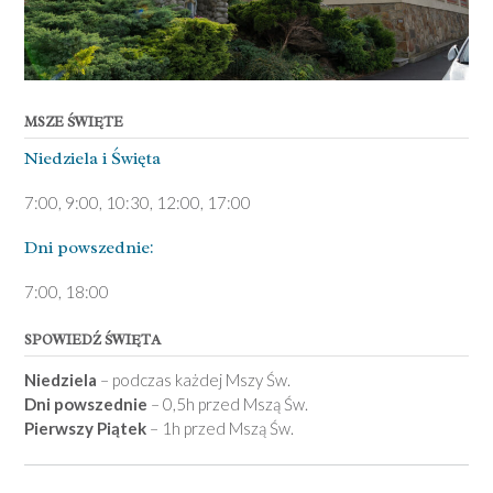
MSZE ŚWIĘTE
Niedziela ­i Święta
7:00, 9:00, 10:30, 12:00, 17:00
Dni pows­zednie:
7­:00, 18:00­
SPOWIEDŹ ŚWIĘTA
Niedziela
– podczas każdej Mszy Św.
Dni powszednie
– 0,5h przed Mszą Św.
Pierwszy Piątek
– 1h przed Mszą Św.