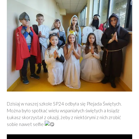
Dzisiaj w naszej szkole SP24 odbyła się Plejada Świętych.
Można było spotkać wielu wspaniałych świętych a ksiądz
Łukasz skorzystał z okazji, żeby z niektórymi z nich zrobić
sobie nawet selfie