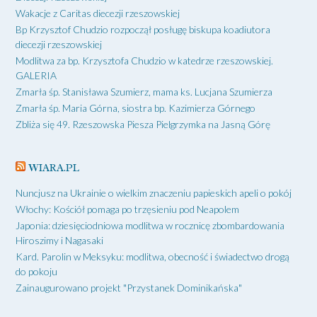
Wakacje z Caritas diecezji rzeszowskiej
Bp Krzysztof Chudzio rozpoczął posługę biskupa koadiutora
diecezji rzeszowskiej
Modlitwa za bp. Krzysztofa Chudzio w katedrze rzeszowskiej.
GALERIA
Zmarła śp. Stanisława Szumierz, mama ks. Lucjana Szumierza
Zmarła śp. Maria Górna, siostra bp. Kazimierza Górnego
Zbliża się 49. Rzeszowska Piesza Pielgrzymka na Jasną Górę
WIARA.PL
Nuncjusz na Ukrainie o wielkim znaczeniu papieskich apeli o pokój
Włochy: Kościół pomaga po trzęsieniu pod Neapolem
Japonia: dziesięciodniowa modlitwa w rocznicę zbombardowania
Hiroszimy i Nagasaki
Kard. Parolin w Meksyku: modlitwa, obecność i świadectwo drogą
do pokoju
Zainaugurowano projekt "Przystanek Dominikańska"