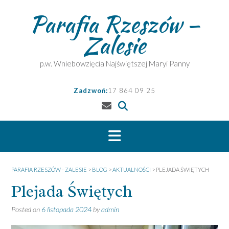
Skip
Parafia Rzeszów –
to
content
Zalesie
p.w. Wniebowzięcia Najświętszej Maryi Panny
Zadzwoń:
17 864 09 25
PARAFIA RZESZÓW - ZALESIE
>
BLOG
>
AKTUALNOŚCI
>
PLEJADA ŚWIĘTYCH
Plejada Świętych
Posted on
6 listopada 2024
by
admin