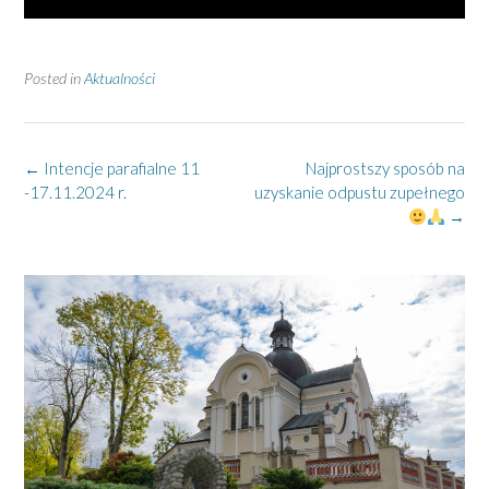
Posted in
Aktualności
Post
←
Intencje parafialne 11
Najprostszy sposób na
navigation
-17.11.2024 r.
uzyskanie odpustu zupełnego
→