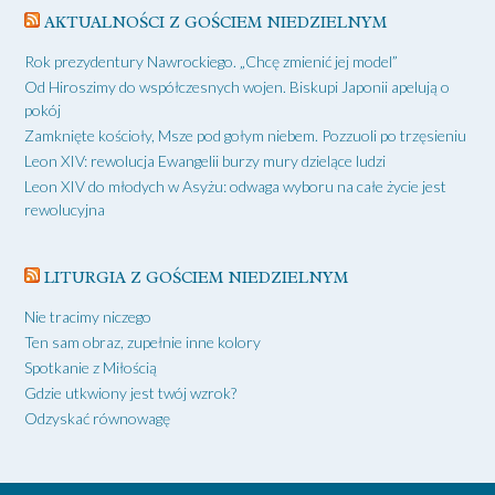
AKTUALNOŚCI Z GOŚCIEM NIEDZIELNYM
Rok prezydentury Nawrockiego. „Chcę zmienić jej model”
Od Hiroszimy do współczesnych wojen. Biskupi Japonii apelują o
pokój
Zamknięte kościoły, Msze pod gołym niebem. Pozzuoli po trzęsieniu
Leon XIV: rewolucja Ewangelii burzy mury dzielące ludzi
Leon XIV do młodych w Asyżu: odwaga wyboru na całe życie jest
rewolucyjna
LITURGIA Z GOŚCIEM NIEDZIELNYM
Nie tracimy niczego
Ten sam obraz, zupełnie inne kolory
Spotkanie z Miłością
Gdzie utkwiony jest twój wzrok?
Odzyskać równowagę