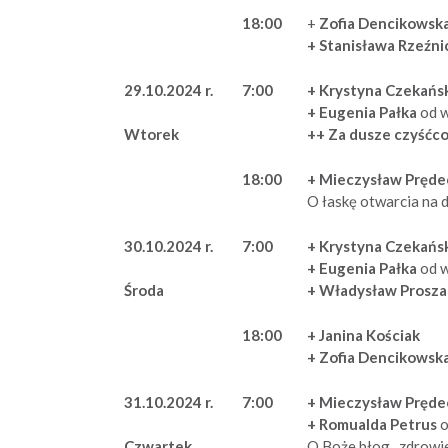
18:00
+
Zofia Dencikowsk
+ Stanisława Rzeźn
29.10.2024 r.
7:00
+ Krystyna Czekańs
+ Eugenia Pałka
od 
++ Za dusze czyśćc
Wtorek
18:00
+ Mieczysław Pręde
O łaskę otwarcia na 
30.10.2024 r.
7:00
+ Krystyna Czekańs
+ Eugenia Pałka
od w
+ Władysław Prosz
Środa
18:00
+ Janina Kościak
+ Zofia Dencikowsk
31.10.2024 r.
7:00
+ Mieczysław Pręde
+ Romualda Petrus
o
O Boże błog., zdrowie
Czwartek