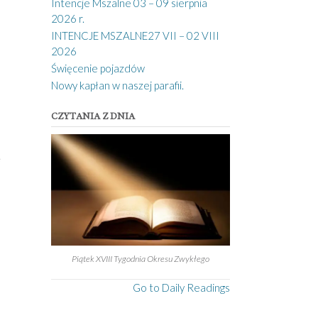
Intencje Mszalne 03 – 09 sierpnia
2026 r.
INTENCJE MSZALNE27 VII – 02 VIII
2026
Święcenie pojazdów
Nowy kapłan w naszej parafii.
CZYTANIA Z DNIA
e
Piątek XVIII Tygodnia Okresu Zwykłego
Go to Daily Readings