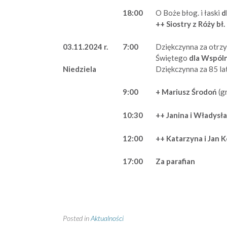
18:00
O Boże błog. i łaski
d
++ Siostry z Róży bł.
03.11.2024 r.
7:00
Dziękczynna za otrzy
Świętego
dla Wspóln
Dziękczynna za 85 lat
Niedziela
9:00
+ Mariusz Środoń
(g
10:30
++ Janina i Władysł
12:00
++ Katarzyna i Jan 
17:00
Za parafian
Posted in
Aktualności