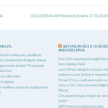
ki.
OGŁOSZENIA XXX Niedziela Zwykła 27.10.2024 
ARA.PL
AKTUALNOŚCI Z GOŚCIE
NIEDZIELNYM
Parolin w Meksyku: modlitwa,
Leon XIV: rewolucja Ewangelii bur
ść i świadectwo drogą do pokoju
mury dzielące ludzi
gurowano projekt "Przystanek
Leon XIV do młodych w Asyżu: od
ikańska"
wyboru na całe życie jest rewoluc
 na zakonnicę
Ponad 2,5 tys. osób wyruszyło na
est piękne
Górę w 315. Warszawskiej Pielgr
ń modlitwy, procesji i wyjątkowych
Pieszej
i
CIA powołała tajny zespół do spr
Kuby?
UEFA tworzy koalicję przeciwko