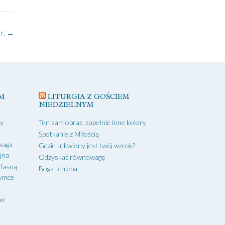
r.
→
M
LITURGIA Z GOŚCIEM
NIEDZIELNYM
zy
Ten sam obraz, zupełnie inne kolory
Spotkanie z Miłością
waga
Gdzie utkwiony jest twój wzrok?
yjna
Odzyskać równowagę
 Jasną
Boga i chleba
zymce
aw