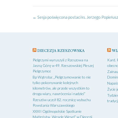
Post
←
Sesja poświęcona postaci ks. Jerzego Popiełusz
navigation
DIECEZJA RZESZOWSKA
WI
Pielgrzymi wyruszyli z Rzeszowa na
Kard. 
Jasną Górę w 49. Rzeszowskiej Pieszej
obecno
Pielgrzymce
Zainau
Bp Wątroba: „Pielgrzymowanie to nie
Domin
tylko pokonywanie kolejnych
Napaść
kilometrów, ale przede wszystkim to
Życie j
droga wiary, nawrócenia i nadziei”
Tydzie
Rzeszów uczcił 82. rocznicę wybuchu
tradycj
Powstania Warszawskiego
XXXII Ogólnopolskie Spotkanie
Małżeństw „Wesele Wesel” w Diecezji