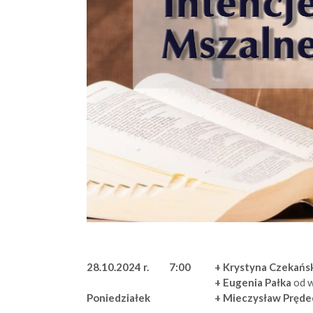
28.10.2024 r.
7:00
+ Krystyna Czekańs
+ Eugenia Pałka
od 
+ Mieczysław Pręde
Poniedziałek