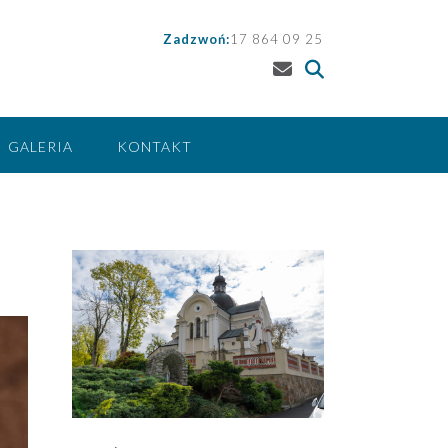
Zadzwoń:
17 864 09 25
GALERIA
KONTAKT