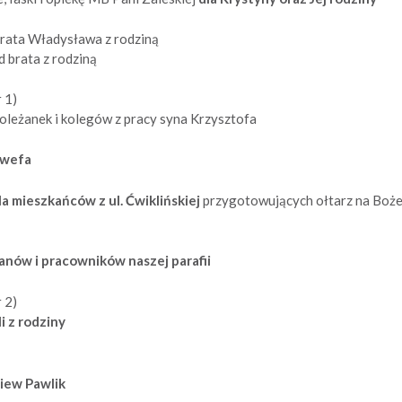
brata Władysława z rodziną
d brata z rodziną
r 1)
oleżanek i kolegów z pracy syna Krzysztofa
owefa
la mieszkańców z ul. Ćwiklińskiej
przygotowujących ołtarz na Boż
anów i pracowników naszej parafii
r 2)
li z rodziny
niew Pawlik