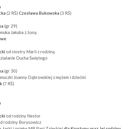
a
icka
(2 RŚ)
Czesława Bukowska
(3 RŚ)
ka
(gr 29)
wnuka Jakuba z żoną
owe
cki
od siostry Marii z rodziną
działanie Ducha Świętego
ka
(gr 30)
nuczki Joanny Dąbrowskiej z mężem i dziećmi
ak
(7 RŚ)
a
cki
od rodziny Nestor
d rodziny Borysowicz
, łaski i opiekę MB Pani Zaleskiej
dla Krystyny oraz Jej rodziny