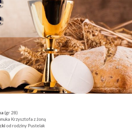
ka
(gr 28)
wnuka Krzysztofa z żoną
cki
od rodziny Pustelak