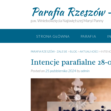
Skip
Parafia Rzeszów –
to
content
p.w. Wniebowzięcia Najświętszej Maryi Panny
STRONA GŁÓWNA
PARAFIA
I
PARAFIA RZESZÓW - ZALESIE
>
BLOG
>
AKTUALNOŚCI
>
INTENCJ
Intencje parafialne 28-0
Posted on
25 października 2024
by
admin