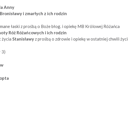
la Anny
 Bronisławy i zmarłych z ich rodzin
mane łaski z prośbą o Boże błog. i opiekę MB Królowej Różańca
oty Róż Różańcowych i ich rodzin
 życia
Stanisławy
z prośbą o zdrowie i opiekę w ostatniej chwili życ
r 3)
aw
Kopta