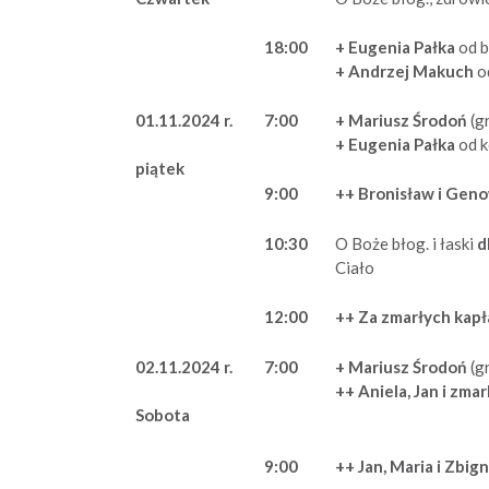
18:00
+ Eugenia Pałka
od 
+ Andrzej Makuch
o
01.11.2024 r.
7:00
+ Mariusz Środoń
(g
+ Eugenia Pałka
od k
piątek
9:00
++ Bronisław i Gen
10:30
O Boże błog. i łaski
d
Ciało
12:00
++ Za zmarłych kapł
02.11.2024 r.
7:00
+ Mariusz Środoń
(g
++ Aniela, Jan i zmar
Sobota
9:00
++ Jan, Maria i Zbig