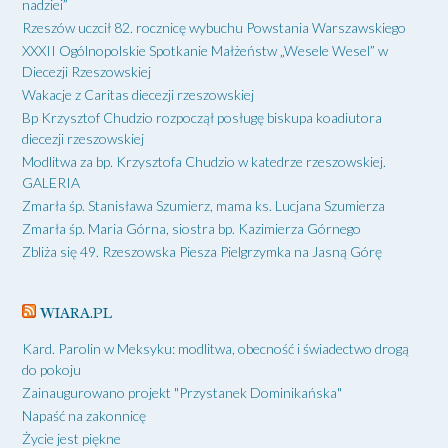
nadziei”
Rzeszów uczcił 82. rocznicę wybuchu Powstania Warszawskiego
XXXII Ogólnopolskie Spotkanie Małżeństw „Wesele Wesel” w
Diecezji Rzeszowskiej
Wakacje z Caritas diecezji rzeszowskiej
Bp Krzysztof Chudzio rozpoczął posługę biskupa koadiutora
diecezji rzeszowskiej
Modlitwa za bp. Krzysztofa Chudzio w katedrze rzeszowskiej.
GALERIA
Zmarła śp. Stanisława Szumierz, mama ks. Lucjana Szumierza
Zmarła śp. Maria Górna, siostra bp. Kazimierza Górnego
Zbliża się 49. Rzeszowska Piesza Pielgrzymka na Jasną Górę
WIARA.PL
Kard. Parolin w Meksyku: modlitwa, obecność i świadectwo drogą
do pokoju
Zainaugurowano projekt "Przystanek Dominikańska"
Napaść na zakonnicę
Życie jest piękne