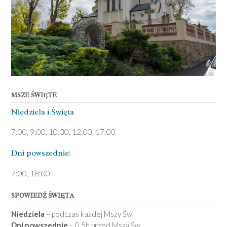
MSZE ŚWIĘTE
Niedziela ­i Święta
7:00, 9:00, 10:30, 12:00, 17:00
Dni pows­zednie:
7­:00, 18:00­
SPOWIEDŹ ŚWIĘTA
Niedziela
– podczas każdej Mszy Św.
Dni powszednie
– 0,5h przed Mszą Św.