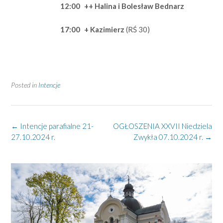
12:00
++
Halina i Bolesław Bednarz
17:00
+
Kazimierz
(RŚ 30)
Posted in
Intencje
Post
←
Intencje parafialne 21-
OGŁOSZENIA XXVII Niedziela
navigation
27.10.2024 r.
Zwykła 07.10.2024 r.
→