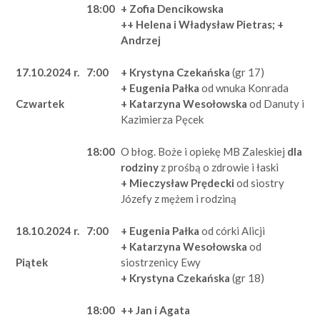
18:00
+ Zofia Dencikowska
++ Helena i Władysław Pietras; +
Andrzej
17.10.2024 r.
7:00
+ Krystyna Czekańska
(gr 17)
+ Eugenia Pałka
od wnuka Konrada
+ Katarzyna Wesołowska
od Danuty i
Czwartek
Kazimierza Pęcek
18:00
O błog. Boże i opiekę MB Zaleskiej
dla
rodziny
z prośbą o zdrowie i łaski
+ Mieczysław Prędecki
od siostry
Józefy z mężem i rodziną
18.10.2024 r.
7:00
+ Eugenia Pałka
od córki Alicji
+ Katarzyna Wesołowska
od
siostrzenicy Ewy
Piątek
+ Krystyna Czekańska
(gr 18)
18:00
++ Jan i Agata