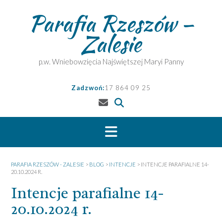
Skip
Parafia Rzeszów –
to
content
Zalesie
p.w. Wniebowzięcia Najświętszej Maryi Panny
Zadzwoń:
17 864 09 25
PARAFIA RZESZÓW - ZALESIE
>
BLOG
>
INTENCJE
>
INTENCJE PARAFIALNE 14-
20.10.2024 R.
Intencje parafialne 14-
20.10.2024 r.