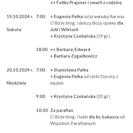
++ Feliks Prajsner i zmarli z rodziny
19.10.2024 r.
7:00
+ Eugenia Pałka
od prawnuka Aarona
O Boże błog. i dalszą Bożą opiekę
dla
Julii i Wiktorii
Sobota
+ Krystyna Czekańska
(19 gr)
18.00
++ Barbara, Edward
+ Barbara Zygadlewicz
20.10.2024 r.
7:00
+
Stanisława Pałka
+
Eugenia Pałka
od córki Doroty z
mężem
Niedziela
9:00
+
Krystyna Czekańska
(20 gr)
10:30
Za parafian
O Boże błog. i łaski
dla ks. Łukasza
od
Wspólnot Parafialnych