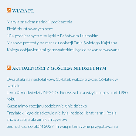
WIARA.PL
Maryja znakiem nadziei i pocieszenia
Pieśń zbuntowanych serc
104 podejrzanych o związki z Państwem Islamskim
Masowe protesty na marszu z okazji Dnia Świętego Kajetana
Księga z objawieniami gietrzwałdzkimi będzie zakonserwowana
AKTUALNOŚCI Z GOŚCIEM NIEDZIELNYM
Dwa ataki na nastolatków. 15-latek walczy o życie, 16-latek w
szpitalu
Leon XIV odwiedzi UNESCO. Pierwsza taka wizyta papieża od 1980
roku
Gaza: mimo rozejmu codziennie ginie dziecko
Trzylatek i jego dziadkowie nie żyją, rodzice i brat ranni. Rosja
znowu zabija ukraińskich cywilów
Seul odlicza do ŚDM 2027. Trwają intensywne przygotowania