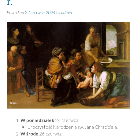
r.
Posted on
22 czerwca 2024
by
admin
W poniedziałek
24 czerwca:
Uroczystość Narodzenia św. Jana Chrzciciela.
W środę
26 czerwca: