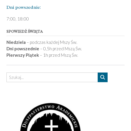
Dni pows­zednie:
7­:00, 18:00­
SPOWIEDŹ ŚWIĘTA
Niedziela
– podczas każdej Mszy Św.
Dni powszednie
– 0,5h przed Mszą Św.
Pierwszy Piątek
– 1h przed Mszą Św.