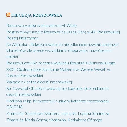
DIECEZJA RZESZOWSKA
Rzeszowscy pielgrzymi przekroczyli Wisłę
Pielgrzymi wyruszyli z Rzeszowa na Jasną Górę w 49. Rzeszowskiej
Pieszej Pielgrzymce
Bp Wątroba: „Pielgrzymowanie to nie tylko pokonywanie kolejnych
kilometrów, ale przede wszystkim to droga wiary, nawrócenia i
nadziei”
Rzeszów uczcił 82. rocznicę wybuchu Powstania Warszawskiego
XXXII Ogólnopolskie Spotkanie Małżeństw „Wesele Wesel” w
Diecezji Rzeszowskiej
Wakacje z Caritas diecezji rzeszowskiej
Bp Krzysztof Chudzio rozpoczął posługę biskupa koadiutora
diecezji rzeszowskiej
Modlitwa za bp. Krzysztofa Chudzio w katedrze rzeszowskiej.
GALERIA
Zmarła śp. Stanisława Szumierz, mama ks. Lucjana Szumierza
Zmarła śp. Maria Górna, siostra bp. Kazimierza Górnego