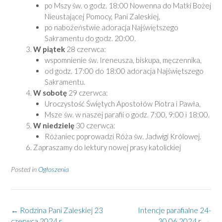
po Mszy św. o godz. 18:00 Nowenna do Matki Bożej
Nieustającej Pomocy, Pani Zaleskiej,
po nabożeństwie adoracja Najświętszego
Sakramentu do godz. 20:00.
W piątek
28 czerwca:
wspomnienie św. Ireneusza, biskupa, męczennika,
od godz. 17:00 do 18:00 adoracja Najświętszego
Sakramentu.
W sobotę
29 czerwca:
Uroczystość Świętych Apostołów Piotra i Pawła,
Msze św. w naszej parafii o godz. 7:00, 9:00 i 18:00.
W niedzielę
30 czerwca:
Różaniec poprowadzi Róża św. Jadwigi Królowej.
Zapraszamy do lektury nowej prasy katolickiej
Posted in
Ogłoszenia
Post
←
Rodzina Pani Zaleskiej 23
Intencje parafialne 24-
navigation
czerwca 2024 r.
30.06.2024 r.
→