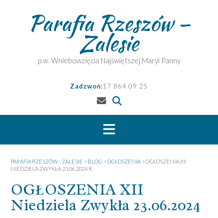
Skip
Parafia Rzeszów –
to
content
Zalesie
p.w. Wniebowzięcia Najświętszej Maryi Panny
Zadzwoń:
17 864 09 25
PARAFIA RZESZÓW - ZALESIE
>
BLOG
>
OGŁOSZENIA
>
OGŁOSZENIA XII
NIEDZIELA ZWYKŁA 23.06.2024 R.
OGŁOSZENIA XII
Niedziela Zwykła 23.06.2024