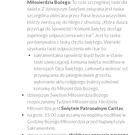
Miłosierdzia Bożego
. To czas szczególnej łaski dla
świata. Z dzisiejszym Świętem związana jest łaska
szczególna obiecana przez Pana Jezusa wszystkim,
którzy zwrócą się do Niego z ufnością: „Która dusza
przystąpi do Spowiedzi i Komunii Świętej, dostąpi
zupełnego odpuszczenia win i kar”. Jest to łaska
porównywalna z łaską chrztu świętego. Warunki
uzyskania łaski odpuszczenia win i kar to:
sakramentalna spowiedź (bądź bycie w stanie
łaski uświęcającej), komunia święta, modlitwa w
intencjach Ojca Świętego, całkowita wolność od
przywiązania do jakiegokolwiek grzechu,
wykonanie aktu religijnego (należy odmówić
koronkę do Miłosierdzia Bożego,
dzisiejszym Świętem Miłosierdzia Bożego
rozpoczynamy Tydzień Miłosierdzia. Niedziela
Miłosierdzia jest
Świętem Patronalnym Caritas
,
na godz. 15:00 zapraszamy na wspólną modlitwę w
Godzinę Bożego Miłosierdzia przed Najświętszym
Sakramentem,
przy naszym kościele
zbiórka na operację naszego