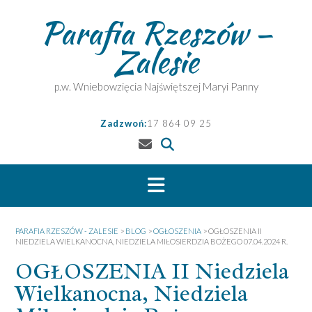
Skip
Parafia Rzeszów –
to
content
Zalesie
p.w. Wniebowzięcia Najświętszej Maryi Panny
Zadzwoń:
17 864 09 25
PARAFIA RZESZÓW - ZALESIE
>
BLOG
>
OGŁOSZENIA
>
OGŁOSZENIA II
NIEDZIELA WIELKANOCNA, NIEDZIELA MIŁOSIERDZIA BOŻEGO 07.04.2024 R.
OGŁOSZENIA II Niedziela
Wielkanocna, Niedziela