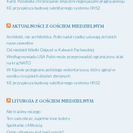
Kard. Pizzaballa: chrześcijanie zmęczeni negocjacjami pragną pokoju
KE przyspiesza budowę satelitarnego systemu IRIS2
AKTUALNOŚCI Z GOŚCIEM NIEDZIELNYM
Architekt, nie architektka. Polki nadal rzadko używają żeńskich
nazw zawodów
Od niedzieli Wielki Odpust w Kalwarii Pacławskiej
Według wywiadu USA Putin może przeprowadzić ograniczony atak
na kraj NATO
W Kijowie pożegnano polskiego wolontariusza, który zginął w
wyniku rosyjskich działań zbrojnych
KE przyspiesza budowę satelitarnego systemu IRIS2
LITURGIA Z GOŚCIEM NIEDZIELNYM
Nie tracimy niczego
Ten sam obraz, zupełnie inne kolory
Spotkanie z Miłością
Gdzie utkwiony jest twój wzrok?