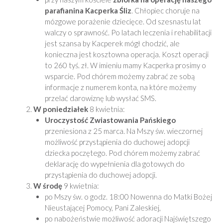
parafianina Kacperka Śliz
. Chłopiec choruje na
mózgowe porażenie dziecięce. Od szesnastu lat
walczy o sprawność. Po latach leczenia i rehabilitacji
jest szansa by Kacperek mógł chodzić, ale
konieczna jest kosztowna operacja. Koszt operacji
to 260 tyś. zł. W imieniu mamy Kacperka prosimy o
wsparcie. Pod chórem możemy zabrać ze sobą
informacje z numerem konta, na które możemy
przelać darowiznę lub wysłać SMS.
W poniedziałek
8 kwietnia:
Uroczystość Zwiastowania Pańskiego
przeniesiona z 25 marca. Na Mszy św. wieczornej
możliwość przystąpienia do duchowej adopcji
dziecka poczętego. Pod chórem możemy zabrać
deklarację do wypełnienia dla gotowych do
przystąpienia do duchowej adopcji.
W środę
9 kwietnia:
po Mszy św. o godz. 18:00 Nowenna do Matki Bożej
Nieustającej Pomocy, Pani Zaleskiej,
po nabożeństwie możliwość adoracji Najświętszego