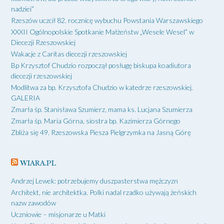
nadziei”
Rzeszów uczcił 82. rocznicę wybuchu Powstania Warszawskiego
XXXII Ogólnopolskie Spotkanie Małżeństw „Wesele Wesel” w
Diecezji Rzeszowskiej
Wakacje z Caritas diecezji rzeszowskiej
Bp Krzysztof Chudzio rozpoczął posługę biskupa koadiutora
diecezji rzeszowskiej
Modlitwa za bp. Krzysztofa Chudzio w katedrze rzeszowskiej.
GALERIA
Zmarła śp. Stanisława Szumierz, mama ks. Lucjana Szumierza
Zmarła śp. Maria Górna, siostra bp. Kazimierza Górnego
Zbliża się 49. Rzeszowska Piesza Pielgrzymka na Jasną Górę
WIARA.PL
Andrzej Lewek: potrzebujemy duszpasterstwa mężczyzn
Architekt, nie architektka. Polki nadal rzadko używają żeńskich
nazw zawodów
Uczniowie – misjonarze u Matki