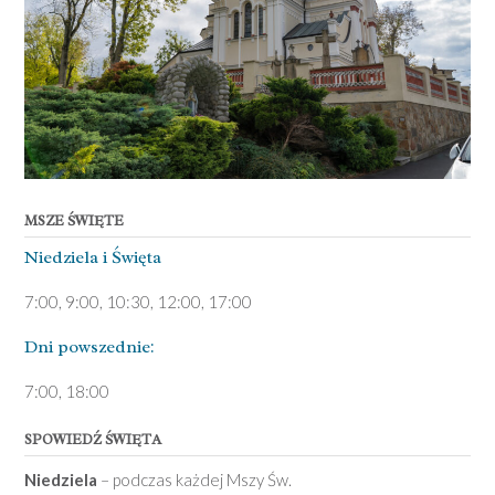
MSZE ŚWIĘTE
Niedziela ­i Święta
7:00, 9:00, 10:30, 12:00, 17:00
Dni pows­zednie:
7­:00, 18:00­
SPOWIEDŹ ŚWIĘTA
Niedziela
– podczas każdej Mszy Św.