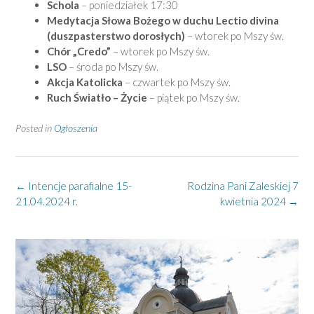
Schola
– poniedziałek 17:30
Medytacja Słowa Bożego w duchu Lectio divina
(duszpasterstwo dorosłych)
– wtorek po Mszy św.
Chór „Credo”
– wtorek po Mszy św.
LSO
– środa po Mszy św.
Akcja Katolicka
– czwartek po Mszy św.
Ruch Światło – Życie
– piątek po Mszy św.
Posted in
Ogłoszenia
Post
←
Intencje parafialne 15-
Rodzina Pani Zaleskiej 7
navigation
21.04.2024 r.
kwietnia 2024
→