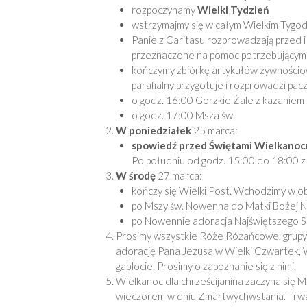
rozpoczynamy
Wielki Tydzień
wstrzymajmy się w całym Wielkim Tygod
Panie z Caritasu rozprowadzają przed i
przeznaczone na pomoc potrzebującym w
kończymy zbiórkę artykułów żywnościowy
parafialny przygotuje i rozprowadzi pacz
o godz. 16:00 Gorzkie Żale z kazaniem 
o godz. 17:00 Msza św.
W poniedziałek
25 marca:
spowiedź
przed Świętami Wielkanoc
Po południu od godz. 15:00 do 18:00 z
W środę
27 marca:
kończy się Wielki Post. Wchodzimy w 
po Mszy św. Nowenna do Matki Bożej Nie
po Nowennie adoracja Najświętszego S
Prosimy wszystkie Róże Różańcowe, grupy d
adorację Pana Jezusa w Wielki Czwartek, W
gablocie. Prosimy o zapoznanie się z nimi.
Wielkanoc dla chrześcijanina zaczyna się 
wieczorem w dniu Zmartwychwstania. Trwajmy