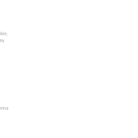
bie,
emy
ynna