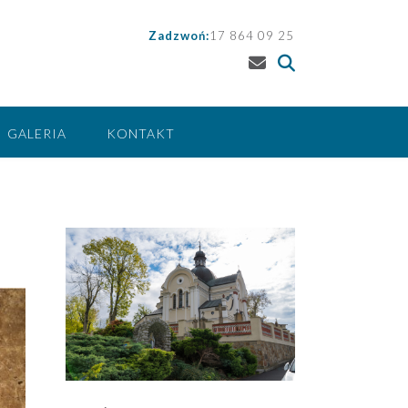
Zadzwoń:
17 864 09 25
GALERIA
KONTAKT