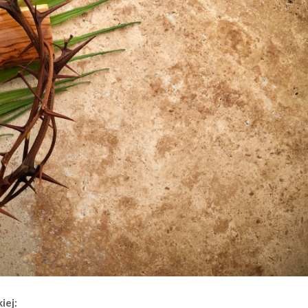
iej
: