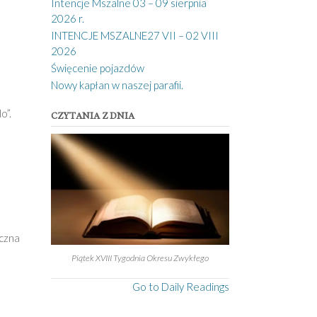
Intencje Mszalne 03 – 09 sierpnia
2026 r.
INTENCJE MSZALNE27 VII – 02 VIII
2026
Święcenie pojazdów
Nowy kapłan w naszej parafii.
o”.
CZYTANIA Z DNIA
iczna
Piątek XVIII Tygodnia Okresu Zwykłego
Go to Daily Readings