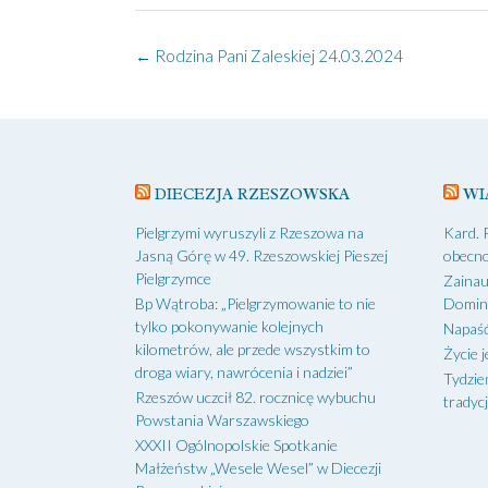
Post
←
Rodzina Pani Zaleskiej 24.03.2024
navigation
DIECEZJA RZESZOWSKA
WI
Pielgrzymi wyruszyli z Rzeszowa na
Kard. 
Jasną Górę w 49. Rzeszowskiej Pieszej
obecno
Pielgrzymce
Zainau
Bp Wątroba: „Pielgrzymowanie to nie
Domin
tylko pokonywanie kolejnych
Napaść
kilometrów, ale przede wszystkim to
Życie j
droga wiary, nawrócenia i nadziei”
Tydzie
Rzeszów uczcił 82. rocznicę wybuchu
tradycj
Powstania Warszawskiego
XXXII Ogólnopolskie Spotkanie
Małżeństw „Wesele Wesel” w Diecezji