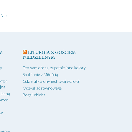
r.
→
M
LITURGIA Z GOŚCIEM
NIEDZIELNYM
zy
Ten sam obraz, zupełnie inne kolory
Spotkanie z Miłością
waga
Gdzie utkwiony jest twój wzrok?
yjna
Odzyskać równowagę
 Jasną
Boga i chleba
zymce
aw
antino