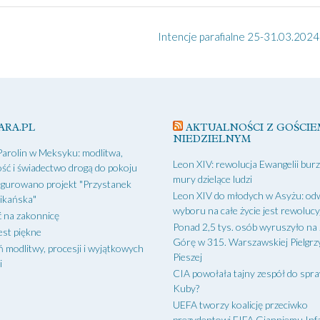
Intencje parafialne 25-31.03.2024 
ARA.PL
AKTUALNOŚCI Z GOŚCIE
NIEDZIELNYM
Parolin w Meksyku: modlitwa,
Leon XIV: rewolucja Ewangelii bur
ść i świadectwo drogą do pokoju
mury dzielące ludzi
gurowano projekt "Przystanek
Leon XIV do młodych w Asyżu: od
ikańska"
wyboru na całe życie jest rewoluc
 na zakonnicę
Ponad 2,5 tys. osób wyruszyło na
est piękne
Górę w 315. Warszawskiej Pielgr
ń modlitwy, procesji i wyjątkowych
Pieszej
i
CIA powołała tajny zespół do spr
Kuby?
UEFA tworzy koalicję przeciwko
prezydentowi FIFA Gianniemu Inf