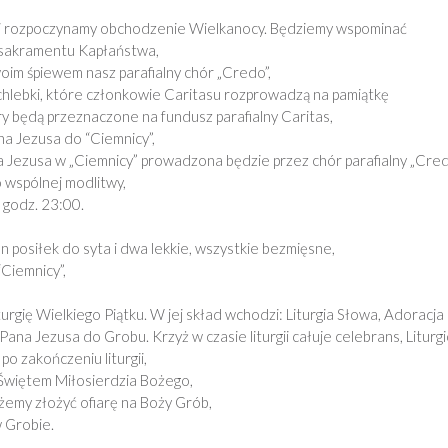
ej rozpoczynamy obchodzenie Wielkanocy. Będziemy wspominać
 sakramentu Kapłaństwa,
oim śpiewem nasz parafialny chór „Credo”,
hlebki, które członkowie Caritasu rozprowadzą na pamiątkę
ry będą przeznaczone na fundusz parafialny Caritas,
ana Jezusa do “Ciemnicy”,
 Jezusa w „Ciemnicy” prowadzona będzie przez chór parafialny „Cred
 wspólnej modlitwy,
 godz. 23:00.
 posiłek do syta i dwa lekkie, wszystkie bezmięsne,
Ciemnicy”,
gię Wielkiego Piątku. W jej skład wchodzi: Liturgia Słowa, Adoracja
Pana Jezusa do Grobu. Krzyż w czasie liturgii całuje celebrans, Liturg
po zakończeniu liturgii,
 Świętem Miłosierdzia Bożego,
żemy złożyć ofiarę na Boży Grób,
 Grobie.