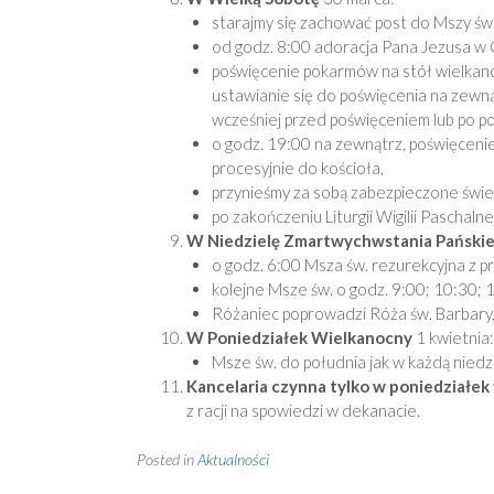
starajmy się zachować post do Mszy św.
od godz. 8:00 adoracja Pana Jezusa w 
poświęcenie pokarmów na stół wielkano
ustawianie się do poświęcenia na zewnąt
wcześniej przed poświęceniem lub po po
o godz. 19:00 na zewnątrz, poświęcenie
procesyjnie do kościoła,
przynieśmy za sobą zabezpieczone świec
po zakończeniu Liturgii Wigilii Paschaln
W Niedzielę Zmartwychwstania Pański
o godz. 6:00 Msza św. rezurekcyjna z pr
kolejne Msze św. o godz. 9:00; 10:30; 
Różaniec poprowadzi Róża św. Barbary
W Poniedziałek Wielkanocny
1 kwietnia:
Msze św. do południa jak w każdą niedz
Kancelaria czynna tylko w poniedziałek
z racji na spowiedzi w dekanacie.
Posted in
Aktualności