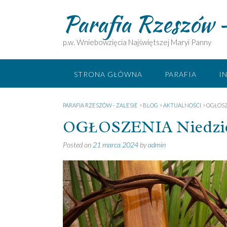
Skip
Parafia Rzeszów –
to
content
p.w. Wniebowzięcia Najświętszej Maryi Panny
STRONA GŁÓWNA
PARAFIA
I
PARAFIA RZESZÓW - ZALESIE
>
BLOG
>
AKTUALNOŚCI
>
OGŁOSZ
OGŁOSZENIA Niedziela
Posted on
21 marca 2024
by
admin