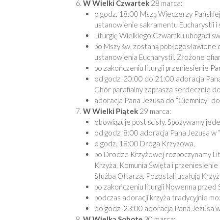
W Wielki Czwartek
28 marca:
o godz. 18:00 Mszą Wieczerzy Pański
ustanowienie sakramentu Eucharystii i
Liturgię Wielkiego Czwartku ubogaci sw
po Mszy św. zostaną pobłogosławione c
ustanowienia Eucharystii. Złożone ofia
po zakończeniu liturgii przeniesienie P
od godz. 20:00 do 21:00 adoracja Pana
Chór parafialny zaprasza serdecznie do
adoracja Pana Jezusa do “Ciemnicy” do
W Wielki Piątek
29 marca:
obowiązuje post ścisły. Spożywamy jeden
od godz. 8:00 adoracja Pana Jezusa w “
o godz. 18:00 Droga Krzyżowa,
po Drodze Krzyżowej rozpoczynamy Litur
Krzyża, Komunia Święta i przeniesienie 
Służba Ołtarza. Pozostali ucałują Krzyż 
po zakończeniu liturgii Nowenna przed
podczas adoracji krzyża tradycyjnie mo
do godz. 23:00 adoracja Pana Jezusa w
W Wielką Sobotę
30 marca: