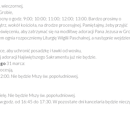
 wieczornej,
Grobie,
cny o godz. 9:00; 10:00; 11:00; 12:00; 13:00. Bardzo prosimy o
rz, wokół kościoła, na drodze procesyjnej. Pamiętajmy, żeby przyjść
święceniu, aby zatrzymać się na modlitwę adoracji Pana Jezusa w Gro
m ognia rozpoczniemy Liturgię Wigilii Paschalnej, a następnie wejdzi
e, aby uchronić posadzkę i ławki od wosku,
ej adoracji Najświętszego Sakramentu już nie będzie.
ego
31 marca:
ocesją,
12:00. Nie będzie Mszy św. popołudniowej,
,
ielę. Nie będzie Mszy św. popołudniowej.
w godz. od 16:45 do 17:30. W pozostałe dni kancelaria będzie niecz