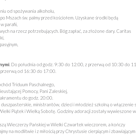
niu od spożywania alkoholu,
 po Mszach św. palmy przed kościołem. Uzyskane środki będą
 parafii,
ch na rzecz potrzebujących. Bóg zapłać, za złożone dary. Caritas
ki,
pasyjnym,
nymi
. Do południa od godz. 9:30 do 12:00, z przerwą od 10:30 do 11
 przerwą od 16:30 do 17:00.
obchód Triduum Paschalnego,
ustającej Pomocy, Pani Zaleskiej,
akramentu do godz. 20:00.
uszpasterskie, ministrantów, dzieci i młodzież szkolną o włączenie 
ielki Piątek i Wielką Sobotę. Godziny adoracji zostały wywieszone w
Mszą Wieczerzy Pańskiej w Wielki Czwartek wieczorem, a kończy
 na modlitwie i z miłością przy Chrystusie cierpiącym i zbawiającym