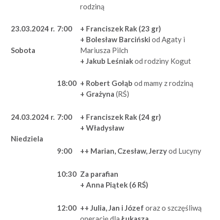
rodziną
23.03.2024 r.
7:00
+ Franciszek Rak (23 gr)
+ Bolesław Barciński
od Agaty i
Mariusza Pilch
Sobota
+ Jakub Leśniak
od rodziny Kogut
18:00
+ Robert Gołąb
od mamy z rodziną
+ Grażyna
(RŚ)
24.03.2024 r.
7:00
+ Franciszek Rak (24 gr)
+ Władysław
Niedziela
9:00
++ Marian, Czesław, Jerzy
od Lucyny
10:30
Za parafian
+ Anna Piątek (6 RŚ)
12:00
++ Julia, Jan i Józef
oraz o szczęśliwą
operację dla
Łukasza