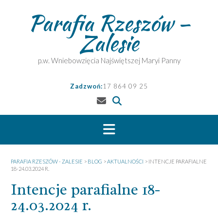
Skip
Parafia Rzeszów –
to
content
Zalesie
p.w. Wniebowzięcia Najświętszej Maryi Panny
Zadzwoń:
17 864 09 25
PARAFIA RZESZÓW - ZALESIE
>
BLOG
>
AKTUALNOŚCI
>
INTENCJE PARAFIALNE
18-24.03.2024 R.
Intencje parafialne 18-
24.03.2024 r.