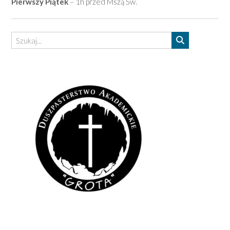
Pierwszy Piątek
– 1h przed Mszą Św.