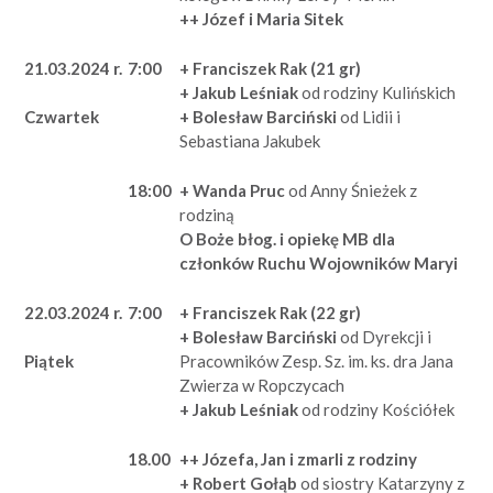
++ Józef i Maria Sitek
21.03.2024 r.
7:00
+ Franciszek Rak (21 gr)
+ Jakub Leśniak
od rodziny Kulińskich
+ Bolesław Barciński
od Lidii i
Czwartek
Sebastiana Jakubek
18:00
+ Wanda Pruc
od Anny Śnieżek z
rodziną
O Boże błog. i opiekę MB dla
członków Ruchu Wojowników Maryi
22.03.2024 r.
7:00
+ Franciszek Rak (22 gr)
+ Bolesław Barciński
od Dyrekcji i
Pracowników Zesp. Sz. im. ks. dra Jana
Piątek
Zwierza w Ropczycach
+ Jakub Leśniak
od rodziny Kościółek
18.00
++ Józefa, Jan i zmarli z rodziny
+ Robert Gołąb
od siostry Katarzyny z