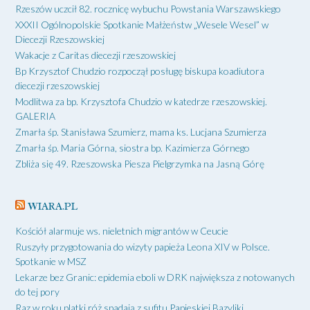
Rzeszów uczcił 82. rocznicę wybuchu Powstania Warszawskiego
XXXII Ogólnopolskie Spotkanie Małżeństw „Wesele Wesel” w
Diecezji Rzeszowskiej
Wakacje z Caritas diecezji rzeszowskiej
Bp Krzysztof Chudzio rozpoczął posługę biskupa koadiutora
diecezji rzeszowskiej
Modlitwa za bp. Krzysztofa Chudzio w katedrze rzeszowskiej.
GALERIA
Zmarła śp. Stanisława Szumierz, mama ks. Lucjana Szumierza
Zmarła śp. Maria Górna, siostra bp. Kazimierza Górnego
Zbliża się 49. Rzeszowska Piesza Pielgrzymka na Jasną Górę
WIARA.PL
Kościół alarmuje ws. nieletnich migrantów w Ceucie
Ruszyły przygotowania do wizyty papieża Leona XIV w Polsce.
Spotkanie w MSZ
Lekarze bez Granic: epidemia eboli w DRK największa z notowanych
do tej pory
Raz w roku platki róż spadają z sufitu Papieskiej Bazyliki