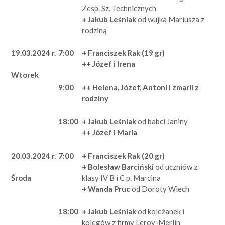
Zesp. Sz. Technicznych
+ Jakub Leśniak
od wujka Mariusza z
rodziną
19.03.2024 r.
7:00
+ Franciszek Rak (19 gr)
++ Józef i Irena
Wtorek
9:00
++ Helena, Józef, Antoni i zmarli z
rodziny
18:00
+ Jakub Leśniak
od babci Janiny
++ Józef i Maria
20.03.2024 r.
7:00
+ Franciszek Rak (20 gr)
+ Bolesław Barciński
od uczniów z
klasy IV B i C p. Marcina
Środa
+ Wanda Pruc
od Doroty Wiech
18:00
+ Jakub Leśniak
od koleżanek i
kolegów z firmy Leroy-Merlin