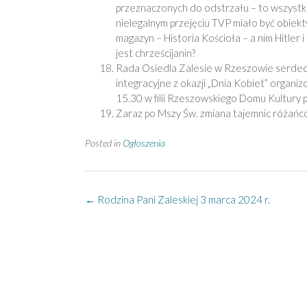
przeznaczonych do odstrzału – to wszystko 
nielegalnym przejęciu TVP miało być obiekt
magazyn – Historia Kościoła – a nim Hitler i
jest chrześcijanin?
Rada Osiedla Zalesie w Rzeszowie serdecz
integracyjne z okazji „Dnia Kobiet” organi
15.30 w filii Rzeszowskiego Domu Kultury p
Zaraz po Mszy Św. zmiana tajemnic różańc
Posted in
Ogłoszenia
Post
←
Rodzina Pani Zaleskiej 3 marca 2024 r.
navigation