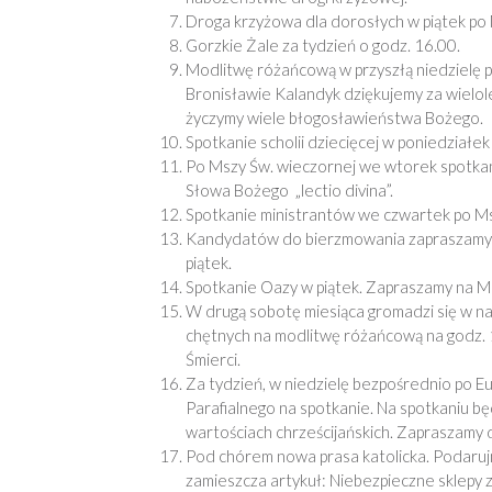
Droga krzyżowa dla dorosłych w piątek po 
Gorzkie Żale za tydzień o godz. 16.00.
Modlitwę różańcową w przyszłą niedzielę po
Bronisławie Kalandyk dziękujemy za wielol
życzymy wiele błogosławieństwa Bożego.
Spotkanie scholii dziecięcej w poniedziałek
Po Mszy Św. wieczornej we wtorek spotka
Słowa Bożego „lectio divina”.
Spotkanie ministrantów we czwartek po Ms
Kandydatów do bierzmowania zapraszamy na
piątek.
Spotkanie Oazy w piątek. Zapraszamy na Msz
W drugą sobotę miesiąca gromadzi się w n
chętnych na modlitwę różańcową na godz. 1
Śmierci.
Za tydzień, w niedzielę bezpośrednio po E
Parafialnego na spotkanie. Na spotkaniu bę
wartościach chrześcijańskich. Zapraszamy d
Pod chórem nowa prasa katolicka. Podaru
zamieszcza artykuł: Niebezpieczne sklepy 