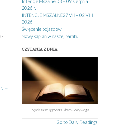
Intencje Mszalne 03 – 09 sierpnia
2026 r.
INTENCJE MSZALNE27 VII – 02 VIII
m
2026
Święcenie pojazdów
Nowy kapłan w naszej parafii.
dz.
CZYTANIA Z DNIA
r.
→
Piątek XVIII Tygodnia Okresu Zwykłego
Go to Daily Readings