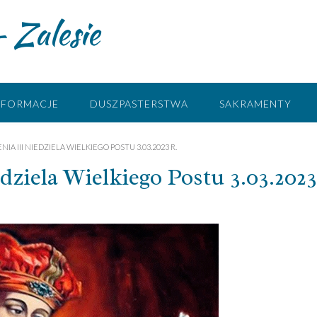
 Zalesie
NFORMACJE
DUSZPASTERSTWA
SAKRAMENTY
IA III NIEDZIELA WIELKIEGO POSTU 3.03.2023 R.
ela Wielkiego Postu 3.03.2023 