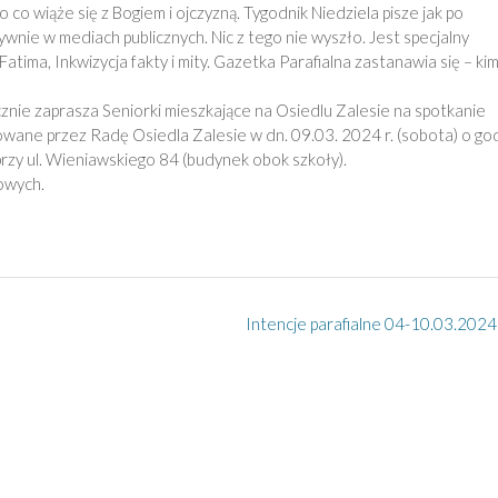
co wiąże się z Bogiem i ojczyzną. Tygodnik Niedziela pisze jak po
ywnie w mediach publicznych. Nic z tego nie wyszło. Jest specjalny
 Fatima, Inkwizycja fakty i mity. Gazetka Parafialna zastanawia się – ki
nie zaprasza Seniorki mieszkające na Osiedlu Zalesie na spotkanie
zowane przez Radę Osiedla Zalesie w dn. 09.03. 2024 r. (sobota) o go
rzy ul. Wieniawskiego 84 (budynek obok szkoły).
owych.
Intencje parafialne 04-10.03.2024 