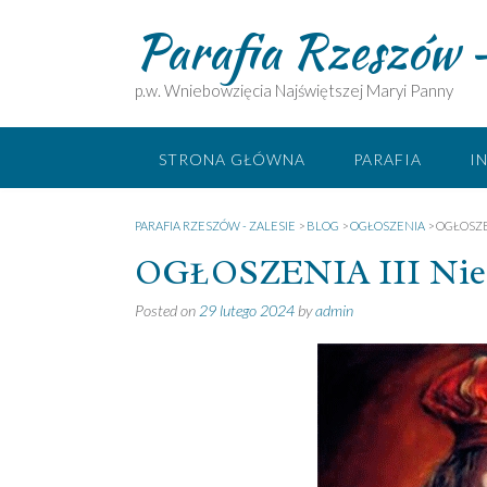
Skip
Parafia Rzeszów –
to
content
p.w. Wniebowzięcia Najświętszej Maryi Panny
STRONA GŁÓWNA
PARAFIA
I
PARAFIA RZESZÓW - ZALESIE
>
BLOG
>
OGŁOSZENIA
>
OGŁOSZEN
OGŁOSZENIA III Niedzi
Posted on
29 lutego 2024
by
admin