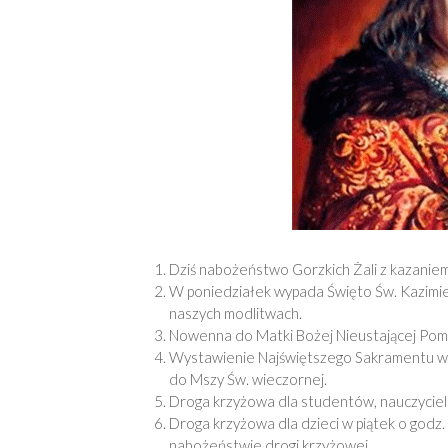
Dziś nabożeństwo Gorzkich Żali z kazaniem
W poniedziałek wypada Święto Św. Kazimier
naszych modlitwach.
Nowenna do Matki Bożej Nieustającej Pom
Wystawienie Najświętszego Sakramentu w ś
do Mszy Św. wieczornej.
Droga krzyżowa dla studentów, nauczycieli
Droga krzyżowa dla dzieci w piątek o godz.
nabożeństwie drogi krzyżowej.