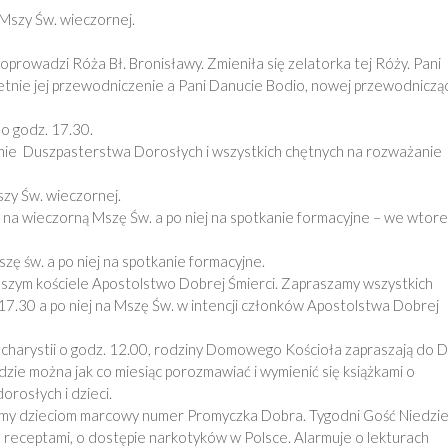
Mszy Św. wieczornej.
prowadzi Róża Bł. Bronisławy. Zmieniła się zelatorka tej Róży. Pani
etnie jej przewodniczenie a Pani Danucie Bodio, nowej przewodniczą
 o godz. 17.30.
nie Duszpasterstwa Dorosłych i wszystkich chętnych na rozważanie
zy Św. wieczornej.
 wieczorną Mszę Św. a po niej na spotkanie formacyjne – we wtorek
ę św. a po niej na spotkanie formacyjne.
aszym kościele Apostolstwo Dobrej Śmierci. Zapraszamy wszystkich
7.30 a po niej na Mszę Św. w intencji członków Apostolstwa Dobrej
ucharystii o godz. 12.00, rodziny Domowego Kościoła zapraszają do
dzie można jak co miesiąc porozmawiać i wymienić się książkami o
orosłych i dzieci.
jmy dzieciom marcowy numer Promyczka Dobra. Tygodni Gość Niedzie
z receptami, o dostępie narkotyków w Polsce. Alarmuje o lekturach