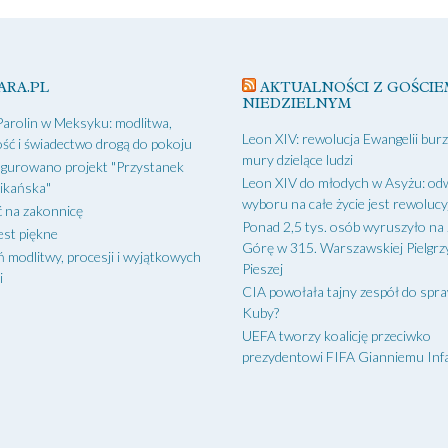
ARA.PL
AKTUALNOŚCI Z GOŚCIE
NIEDZIELNYM
Parolin w Meksyku: modlitwa,
Leon XIV: rewolucja Ewangelii bur
ść i świadectwo drogą do pokoju
mury dzielące ludzi
gurowano projekt "Przystanek
Leon XIV do młodych w Asyżu: od
ikańska"
wyboru na całe życie jest rewoluc
 na zakonnicę
Ponad 2,5 tys. osób wyruszyło na
est piękne
Górę w 315. Warszawskiej Pielgr
ń modlitwy, procesji i wyjątkowych
Pieszej
i
CIA powołała tajny zespół do spr
Kuby?
UEFA tworzy koalicję przeciwko
prezydentowi FIFA Gianniemu Inf