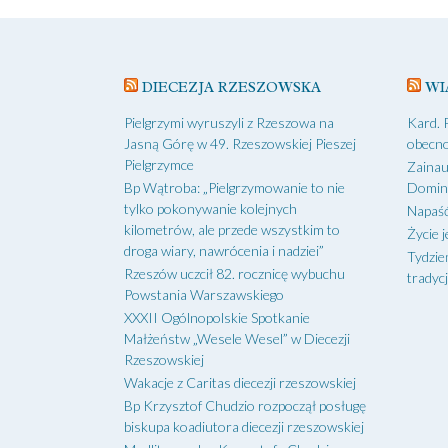
DIECEZJA RZESZOWSKA
WI
Pielgrzymi wyruszyli z Rzeszowa na
Kard. 
Jasną Górę w 49. Rzeszowskiej Pieszej
obecno
Pielgrzymce
Zainau
Bp Wątroba: „Pielgrzymowanie to nie
Domin
tylko pokonywanie kolejnych
Napaść
kilometrów, ale przede wszystkim to
Życie j
droga wiary, nawrócenia i nadziei”
Tydzie
Rzeszów uczcił 82. rocznicę wybuchu
tradycj
Powstania Warszawskiego
XXXII Ogólnopolskie Spotkanie
Małżeństw „Wesele Wesel” w Diecezji
Rzeszowskiej
Wakacje z Caritas diecezji rzeszowskiej
Bp Krzysztof Chudzio rozpoczął posługę
biskupa koadiutora diecezji rzeszowskiej