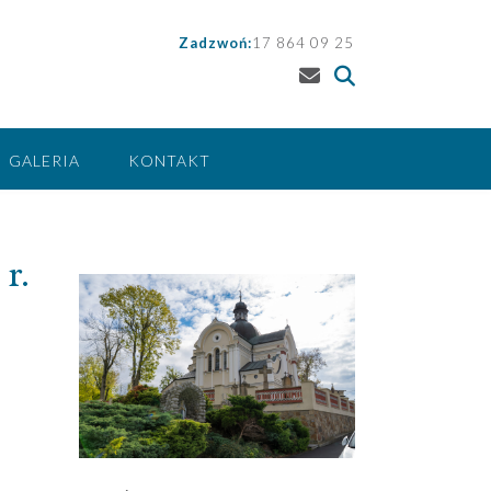
Zadzwoń:
17 864 09 25
GALERIA
KONTAKT
r.