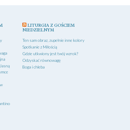
M
LITURGIA Z GOŚCIEM
NIEDZIELNYM
zy
Ten sam obraz, zupełnie inne kolory
Spotkanie z Miłością
waga
Gdzie utkwiony jest twój wzrok?
yjna
Odzyskać równowagę
 Jasną
Boga i chleba
zymce
aw
antino