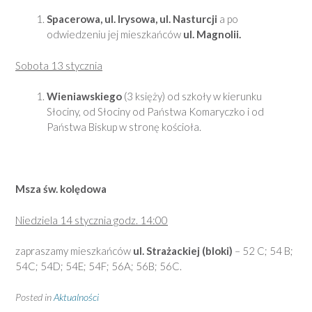
Spacerowa, ul. Irysowa, ul. Nasturcji
a po
odwiedzeniu jej mieszkańców
ul. Magnolii.
Sobota 13 stycznia
Wieniawskiego
(3 księży) od szkoły w kierunku
Słociny, od Słociny od Państwa Komaryczko i od
Państwa Biskup w stronę kościoła.
Msza św. kolędowa
Niedziela 14 stycznia godz. 14:00
zapraszamy mieszkańców
ul. Strażackiej (bloki)
– 52 C; 54 B;
54C; 54D; 54E; 54F; 56A; 56B; 56C.
Posted in
Aktualności