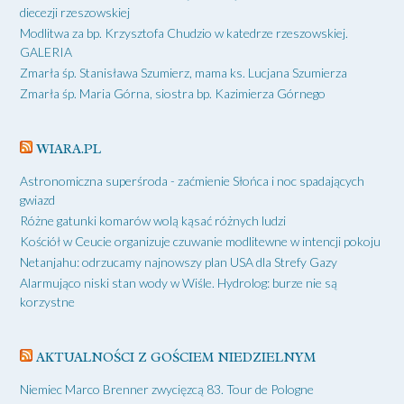
diecezji rzeszowskiej
Modlitwa za bp. Krzysztofa Chudzio w katedrze rzeszowskiej.
GALERIA
Zmarła śp. Stanisława Szumierz, mama ks. Lucjana Szumierza
Zmarła śp. Maria Górna, siostra bp. Kazimierza Górnego
WIARA.PL
Astronomiczna superśroda - zaćmienie Słońca i noc spadających
gwiazd
Różne gatunki komarów wolą kąsać różnych ludzi
Kościół w Ceucie organizuje czuwanie modlitewne w intencji pokoju
Netanjahu: odrzucamy najnowszy plan USA dla Strefy Gazy
Alarmująco niski stan wody w Wiśle. Hydrolog: burze nie są
korzystne
AKTUALNOŚCI Z GOŚCIEM NIEDZIELNYM
Niemiec Marco Brenner zwycięzcą 83. Tour de Pologne