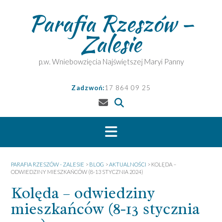
Skip
Parafia Rzeszów –
to
content
Zalesie
p.w. Wniebowzięcia Najświętszej Maryi Panny
Zadzwoń:
17 864 09 25
PARAFIA RZESZÓW - ZALESIE
>
BLOG
>
AKTUALNOŚCI
>
KOLĘDA –
ODWIEDZINY MIESZKAŃCÓW (8-13 STYCZNIA 2024)
Kolęda – odwiedziny
mieszkańców (8-13 stycznia