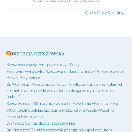
Święto Św. Wawrzyńca, Diakona I Męczennika
Go to Daily Readings
DIECEZJA RZESZOWSKA
Rzeszowscy pielgrzymi przekroczyli Wisłę
Pielgrzymi wyruszyli z Rzeszowa na Jasną Górę w 49. Rzeszowskiej
Pieszej Pielgrzymce
Bp Wątroba: „Pielgrzymowanie to nie tylko pokonywanie kolejnych
kilometrów, ale przede wszystkim to droga wiary, nawrócenia i
nadziei”
Rzeszów uczcił 82. rocznicę wybuchu Powstania Warszawskiego
XXXII Ogólnopolskie Spotkanie Małżeństw „Wesele Wesel” w
Diecezji Rzeszowskiej
Wakacje z Caritas diecezji rzeszowskiej
Bp Krzysztof Chudzio rozpoczął posługę biskupa koadiutora