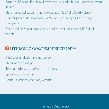
Sondaż: 58 proc. Polaków krytycznie o rządach pod kierownictwem
Tuska
Netanjahu: odrzucamy najnowszy plan USA dla Strefy Gazy
Alarmująco niski stan wody w Wiśle. Hydrolog: burze nie są
korzystne
Zachodni Brzeg: dramatyczny apel z ostatniej chrześcijańskiej
wioski
LITURGIA Z GOŚCIEM NIEDZIELNYM
Mieć wiarę jak ziarnko gorczycy
Nie tracimy niczego
Ten sam obraz, zupełnie inne kolory
Spotkanie z Miłością
Gdzie utkwiony jest twój wzrok?
Theme by
Out the Box