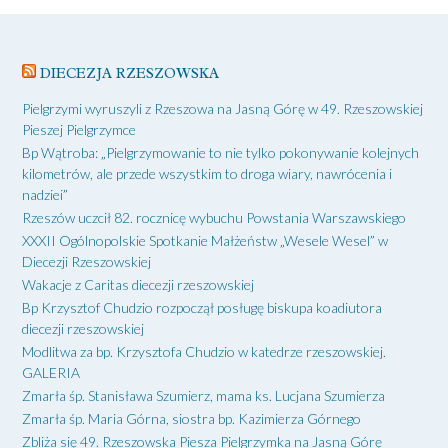
DIECEZJA RZESZOWSKA
Pielgrzymi wyruszyli z Rzeszowa na Jasną Górę w 49. Rzeszowskiej
Pieszej Pielgrzymce
Bp Wątroba: „Pielgrzymowanie to nie tylko pokonywanie kolejnych
kilometrów, ale przede wszystkim to droga wiary, nawrócenia i
nadziei”
Rzeszów uczcił 82. rocznicę wybuchu Powstania Warszawskiego
XXXII Ogólnopolskie Spotkanie Małżeństw „Wesele Wesel” w
Diecezji Rzeszowskiej
Wakacje z Caritas diecezji rzeszowskiej
Bp Krzysztof Chudzio rozpoczął posługę biskupa koadiutora
diecezji rzeszowskiej
Modlitwa za bp. Krzysztofa Chudzio w katedrze rzeszowskiej.
GALERIA
Zmarła śp. Stanisława Szumierz, mama ks. Lucjana Szumierza
Zmarła śp. Maria Górna, siostra bp. Kazimierza Górnego
Zbliża się 49. Rzeszowska Piesza Pielgrzymka na Jasną Górę