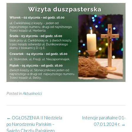
Posted in
Aktualności
Post
←
OGŁOSZENIA II Niedziela
Intencje parafialne 01-
navigation
po Narodzeniu Pańskim –
07.01.2024 r.
→
Święto Chrztu Pańskiego