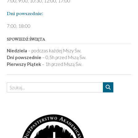
7:00, 9:00, 10:30, 12:00, 17:00
Dni pows­zednie:
7­:00, 18:00­
SPOWIEDŹ ŚWIĘTA
Niedziela
– podczas każdej Mszy Św.
Dni powszednie
– 0,5h przed Mszą Św.
Pierwszy Piątek
– 1h przed Mszą Św.