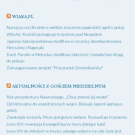
WIARA.PL
Nuncjusz na Ukrainie o wielkim znaczeniu papieskich apeli o pokój
Włochy: Kościół pomaga po trzęsieniu pod Neapolem
Japonia: dziesięciodniowa modlitwa w rocznicę zbombardowania
Hiroszimy i Nagasaki
Kard. Parolin w Meksyku: modlitwa, obecność i świadectwo drogą
do pokoju
Zainaugurowano projekt "Przystanek Dominikańska"
AKTUALNOŚCI Z GOŚCIEM NIEDZIELNYM
Rok prezydentury Nawrockiego. „Chcę zmienić jej model”
Od Hiroszimy do współczesnych wojen. Biskupi Japonii apelują o
pokój
Zamknięte kościoły, Msze pod gołym niebem. Pozzuoli po trzęsieniu
Leon XIV: rewolucja Ewangelii burzy mury dzielące ludzi
Leon XIV do młodych w Asyżu: odwaga wyboru na całe życie jest