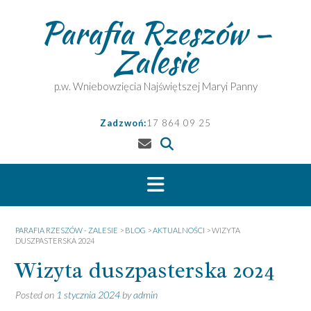
Skip
Parafia Rzeszów –
to
content
Zalesie
p.w. Wniebowzięcia Najświętszej Maryi Panny
Zadzwoń:
17 864 09 25
PARAFIA RZESZÓW - ZALESIE
>
BLOG
>
AKTUALNOŚCI
>
WIZYTA
DUSZPASTERSKA 2024
Wizyta duszpasterska 2024
Posted on
1 stycznia 2024
by
admin