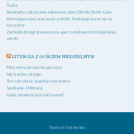
Tuska
Netanjahu: odrzucamy najnowszy plan USA dla Strefy Gazy
Alarmująco niski stan wody w Wiśle. Hydrolog: burze nie są
korzystne
Zachodni Brzeg: dramatyczny apel z ostatniej chrześcijańskiej
wioski
LITURGIA Z GOŚCIEM NIEDZIELNYM
Mieć wiarę jak ziarnko gorczycy
Nie tracimy niczego
Ten sam obraz, zupełnie inne kolory
Spotkanie z Miłością
Gdzie utkwiony jest twój wzrok?
Theme by
Out the Box