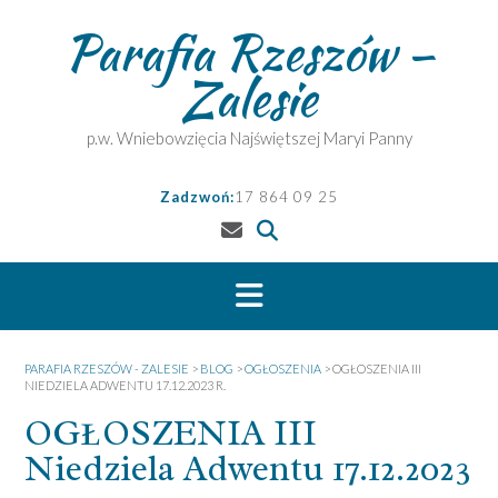
Skip
Parafia Rzeszów –
to
content
Zalesie
p.w. Wniebowzięcia Najświętszej Maryi Panny
Zadzwoń:
17 864 09 25
PARAFIA RZESZÓW - ZALESIE
>
BLOG
>
OGŁOSZENIA
>
OGŁOSZENIA III
NIEDZIELA ADWENTU 17.12.2023 R.
OGŁOSZENIA III
Niedziela Adwentu 17.12.2023