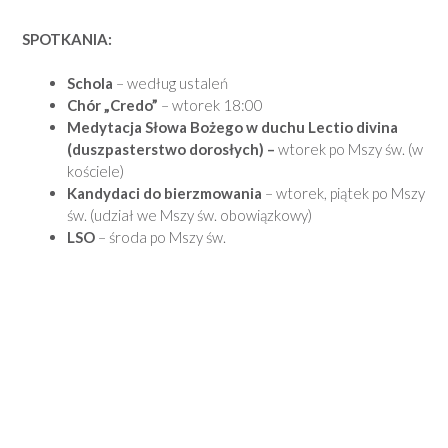
SPOTKANIA:
Schola
– według ustaleń
Chór „Credo”
– wtorek 18:00
Medytacja Słowa Bożego w duchu Lectio divina
(duszpasterstwo dorosłych) –
wtorek po Mszy św. (w
kościele)
Kandydaci do bierzmowania
– wtorek, piątek po Mszy
św. (udział we Mszy św. obowiązkowy)
LSO
– środa po Mszy św.