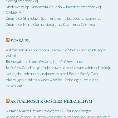
diecezji rzeszowskiej
Modlitwa za bp. Krzysztofa Chudzio w katedrze rzeszowskiej.
GALERIA
Zmarła śp. Stanisława Szumierz, mama ks. Lucjana Szumierza
Zmarła śp. Maria Górna, siostra bp. Kazimierza Górnego
WIARA.PL
Astronomiczna superśroda - zaćmienie Słońca i noc spadających
gwiazd
Różne gatunki komarów wolą kąsać różnych ludzi
Kościół w Ceucie organizuje czuwanie modlitewne w intencji pokoju
Netanjahu: odrzucamy najnowszy plan USA dla Strefy Gazy
Alarmująco niski stan wody w Wiśle. Hydrolog: burze nie są
korzystne
AKTUALNOŚCI Z GOŚCIEM NIEDZIELNYM
Niemiec Marco Brenner zwycięzcą 83. Tour de Pologne
Sondaż: 58 proc. Polaków krytycznie o rządach pod kierownictwem