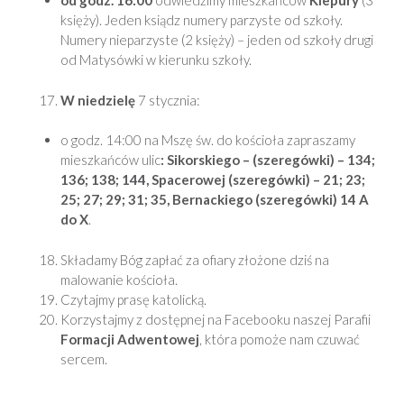
od godz. 16:00
odwiedzimy mieszkańców
Kiepury
(3
księży). Jeden ksiądz numery parzyste od szkoły.
Numery nieparzyste (2 księży) – jeden od szkoły drugi
od Matysówki w kierunku szkoły.
W niedzielę
7 stycznia:
o godz. 14:00 na Mszę św. do kościoła zapraszamy
mieszkańców ulic
: Sikorskiego – (szeregówki) – 134;
136; 138; 144, Spacerowej (szeregówki) – 21; 23;
25; 27; 29; 31; 35, Bernackiego (szeregówki) 14 A
do X
.
Składamy Bóg zapłać za ofiary złożone dziś na
malowanie kościoła.
Czytajmy prasę katolicką.
Korzystajmy z dostępnej na Facebooku naszej Parafii
Formacji Adwentowej
, która pomoże nam czuwać
sercem.