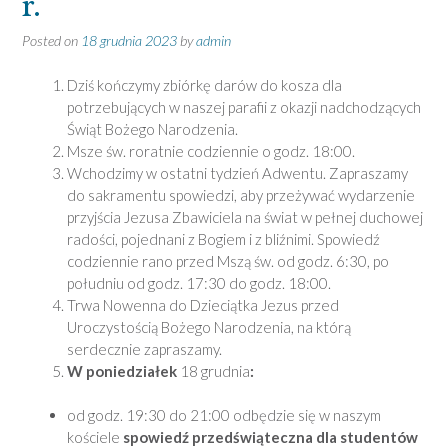
r.
Posted on
18 grudnia 2023
by
admin
Dziś kończymy zbiórkę darów do kosza dla
potrzebujących w naszej parafii z okazji nadchodzących
Świąt Bożego Narodzenia.
Msze św. roratnie codziennie o godz. 18:00.
Wchodzimy w ostatni tydzień Adwentu. Zapraszamy
do sakramentu spowiedzi, aby przeżywać wydarzenie
przyjścia Jezusa Zbawiciela na świat w pełnej duchowej
radości, pojednani z Bogiem i z bliźnimi. Spowiedź
codziennie rano przed Mszą św. od godz. 6:30, po
południu od godz. 17:30 do godz. 18:00.
Trwa Nowenna do Dzieciątka Jezus przed
Uroczystością Bożego Narodzenia, na którą
serdecznie zapraszamy.
W poniedziałek
18 grudnia
:
od godz. 19:30 do 21:00 odbędzie się w naszym
kościele
spowiedź przedświąteczna dla studentów