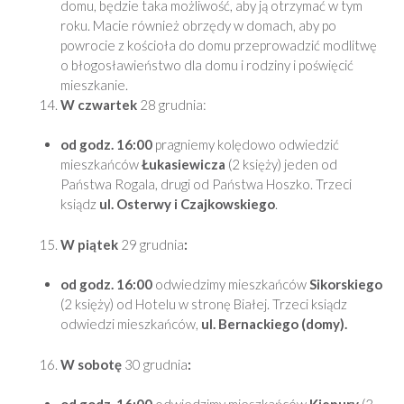
domu, będzie taka możliwość, aby ją otrzymać w tym
roku. Macie również obrzędy w domach, aby po
powrocie z kościoła do domu przeprowadzić modlitwę
o błogosławieństwo dla domu i rodziny i poświęcić
mieszkanie.
W czwartek
28 grudnia:
od godz. 16:00
pragniemy kolędowo odwiedzić
mieszkańców
Łukasiewicza
(2 księży) jeden od
Państwa Rogala, drugi od Państwa Hoszko. Trzeci
ksiądz
ul. Osterwy i Czajkowskiego
.
W piątek
29 grudnia
:
od godz. 16:00
odwiedzimy mieszkańców
Sikorskiego
(2 księży) od Hotelu w stronę Białej. Trzeci ksiądz
odwiedzi mieszkańców,
ul. Bernackiego (domy).
W sobotę
30 grudnia
: