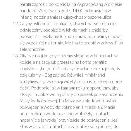
parafii zaprosić do kościoła na wypracowaną w okresie
pandemii Mszę św. na godz. 14:00 odprawianą w
intencji rodzin zamieszkujących zaproszone ulice.
Gdyby byli chętni parafianie, których w tym roku nie
odwiedzimy osobiście w ich domach a chcieliby
poświęcić mieszkanie lub porozmawiać prosimy umówić
się wcześniej na termin. Można to zrobić w zakrystii lub
telefonicznie.
Ofiary z racji kolędy możemy składać w kopertach w
kościele na tacę lub przesłać na konto parafii z
dopiskiem „kolęda”. Za ofiary składane z okazji kolędy
dziękujemy – Bóg zapłać. Również ministranci
otrzymywali przy okazji wizyty duszpasterskiej drobne
datki. Podobnie jak w tamtym roku proponujemy, aby
złożyć im dobrowolną ofiarę do puszek po zakończeniu
Mszy św. kolędowej. Po Mszy św. kolędowej nastąpi
poświęcenie wody do pokropienia mieszkań. Macie
buteleczki na wodę rozdane w ubiegłych latach,
napełnijcie je wodą i przynieście do poświęcenia. Jeśli
ktoś w ostatnich latach nie zabrał ze sobą butelki do