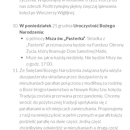
nas odeszli. Podtrzymujmy piękny zwyczaj śpiewania
kolęd po Wieczerzy Wigilijnej.
W poniedziałek
25 grudnia
Uroczystość Bożego
Narodzenia:
o północy
Msza św.
„Pasterka”
. Składka z
„Pasterki” przeznaczona będzie na Fundusz Obrony
Życia, który finansuje Dom Samotnej Matki,
Msze św. jak w każdą niedzielę. Nie będzie Mszy św.
o godz. 17:00.
Ze Świętami Bożego Narodzenia związana była wizyta
duszpasterska składana przez duszpasterzy w
mieszkaniach parafian połączona z modlitwą za rodzinę
o Boże błogosławieństwo w Nowym Roku tzw. kolęda.
Tradycja została przerwana przez pandemię. Chcemy
wrócić do pożytecznej tradycji spotykania się z
parafianami w ich miejscach zamieszkania. Proponujemy
z racji na mniejszą ilość w pełni czynnych w parafii księży
podzielić parafię na dwie części. Jedną część
chcielibyśmy odwiedzić w mieszkaniach a drugą część