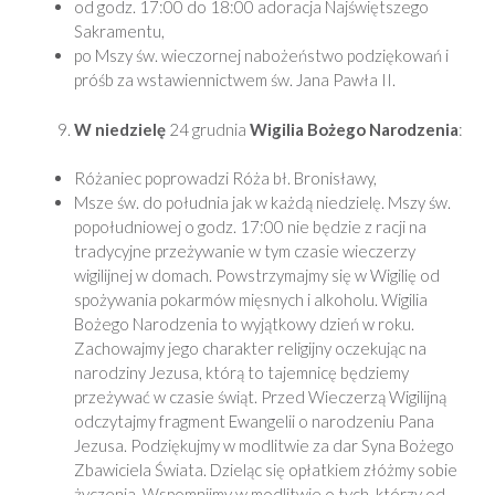
od godz. 17:00 do 18:00 adoracja Najświętszego
Sakramentu,
po Mszy św. wieczornej nabożeństwo podziękowań i
próśb za wstawiennictwem św. Jana Pawła II.
W niedzielę
24 grudnia
Wigilia Bożego Narodzenia
:
Różaniec poprowadzi Róża bł. Bronisławy,
Msze św. do południa jak w każdą niedzielę. Mszy św.
popołudniowej o godz. 17:00 nie będzie z racji na
tradycyjne przeżywanie w tym czasie wieczerzy
wigilijnej w domach. Powstrzymajmy się w Wigilię od
spożywania pokarmów mięsnych i alkoholu. Wigilia
Bożego Narodzenia to wyjątkowy dzień w roku.
Zachowajmy jego charakter religijny oczekując na
narodziny Jezusa, którą to tajemnicę będziemy
przeżywać w czasie świąt. Przed Wieczerzą Wigilijną
odczytajmy fragment Ewangelii o narodzeniu Pana
Jezusa. Podziękujmy w modlitwie za dar Syna Bożego
Zbawiciela Świata. Dzieląc się opłatkiem złóżmy sobie
życzenia. Wspomnijmy w modlitwie o tych, którzy od