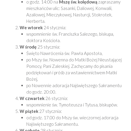
o godz. 14:00 na
Mszę św. kolędową
zapraszamy
mieszkańców ulic: Sasanki, Daliowej, Konwalii,
Azaliowej, Mieczykowej, Nasturcji, Stokrotek,
Herberta.
We wtorek
24 stycznia:
wspomnienie św. Franciszka Salezego, biskupa,
doktora Kościoła.
W środę
25 stycznia:
Święto Nawrócenia św. Pawła Apostoła,
po Mszy św. Nowenna do Matki Bożej Nieustającej
Pomocy, Pani Zaleskiej. Zachęcamy do pisania
podziękowań i próśb za wstawiennictwem Matki
Bożej,
po Nowennie adoracja Najświętszego Sakramentu
do godz. 20:00.
W czwartek
26 stycznia:
wspomnienie św. Tymoteusza i Tytusa, biskupów.
W piątek
27 stycznia:
od godz. 17.00 do Mszy św. wieczornej adoracja
Najświętszego Sakramentu.
W sobotę
28 stycznia: