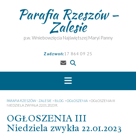
Skip
Parafia Rzeszów –
to
content
Zalesie
p.w. Wniebowzięcia Najświętszej Maryi Panny
Zadzwoń:
17 864 09 25
PARAFIA RZESZÓW - ZALESIE
>
BLOG
>
OGŁOSZENIA
>
OGŁOSZENIA III
NIEDZIELA ZWYKŁA 22.01.2023 R.
OGŁOSZENIA III
Niedziela zwykła 22.01.2023