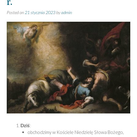
r.
Posted on
21 stycznia 2023
by
admin
Dziś
:
obchodzimy w Kościele Niedzielę Słowa Bożego,