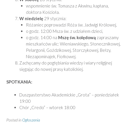
wspomnienie św. Tomasza z Akwinu, kapłana,
doktora Kościoła.
W niedzielę
29 stycznia:
Różaniec poprowadzi Róża św. Jadwigi Królowej,
o godz. 12:00 Msza św. z udziałem dzieci,
o godz. 14:00 na
Mszę św. kolędową
zapraszamy
mieszkańców ulic: Wieniawskiego, Słonecznikowej,
Pelargonii, Goździkowej, Storczykowej, Bełzy,
Niezapominajek, Fiołkowej.
Zachęcamy do pogłębiania wiedzy i wiary religijnej
sięgając do nowej prasy katolickiej.
SPOTKANIA:
Duszpasterstwo Akademickie „Grota” – poniedziałek
19:00
Chór „Credo” – wtorek 18:00
Posted in
Ogłoszenia