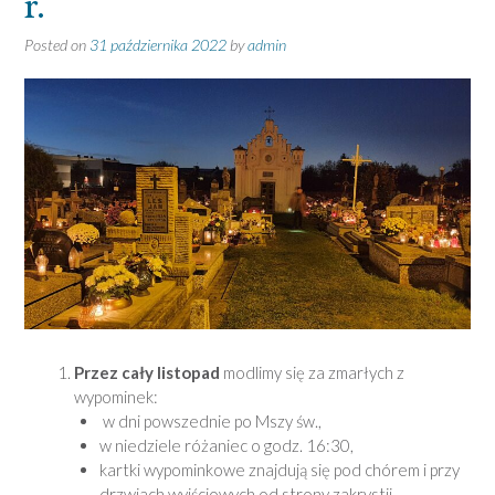
r.
Posted on
31 października 2022
by
admin
Przez cały listopad
modlimy się za zmarłych z
wypominek:
w dni powszednie po Mszy św.,
w niedziele różaniec o godz. 16:30,
kartki wypominkowe znajdują się pod chórem i przy
drzwiach wyjściowych od strony zakrystii.