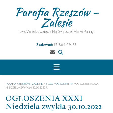
Skip
Parafia Rzeszów –
to
content
Zalesie
p.w. Wniebowzięcia Najświętszej Maryi Panny
Zadzwoń:
17 864 09 25
PARAFIA RZESZÓW - ZALESIE
>
BLOG
>
OGŁOSZENIA
>
OGŁOSZENIA XXXI
NIEDZIELA ZWYKŁA 30.10.2022 R.
OGŁOSZENIA XXXI
Niedziela zwykła 30.10.2022