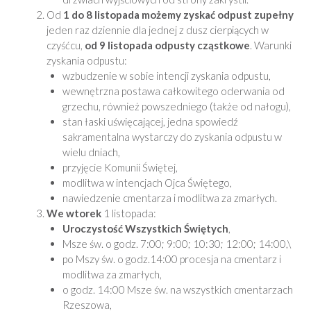
Od
1 do 8 listopada możemy zyskać odpust zupełny
jeden raz dziennie dla jednej z dusz cierpiących w
czyśćcu,
od 9 listopada odpusty cząstkowe
. Warunki
zyskania odpustu:
wzbudzenie w sobie intencji zyskania odpustu,
wewnętrzna postawa całkowitego oderwania od
grzechu, również powszedniego (także od nałogu),
stan łaski uświęcającej, jedna spowiedź
sakramentalna wystarczy do zyskania odpustu w
wielu dniach,
przyjęcie Komunii Świętej,
modlitwa w intencjach Ojca Świętego,
nawiedzenie cmentarza i modlitwa za zmarłych.
We wtorek
1 listopada:
Uroczystość Wszystkich Świętych
,
Msze św. o godz. 7:00; 9:00; 10:30; 12:00; 14:00,\
po Mszy św. o godz.14:00 procesja na cmentarz i
modlitwa za zmarłych,
o godz. 14:00 Msze św. na wszystkich cmentarzach
Rzeszowa,