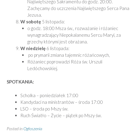
Najświętszego Sakramentu do godz. 20:00.
Zachęcamy do uczczenia Najświętszego Serca Pana
Jezusa.
W sobotę
5 listopada:
o godz. 18:00 Msza św., rozważanie i różaniec
wynagradzający Niepokalanemu Sercu Maryi, za
grzechy którymi jest obrażana.
W niedzielę
6 listopada:
po prymarii zmiana tajemnic różańcowych,
Różaniec poprowadzi Róża św. Urszuli
Ledóchowskiej.
SPOTKANIA:
Scholka – poniedziałek 17:00
Kandydaci na ministrantów – środa 17:00
LSO – środa po Mszy św.
Ruch Światło – Życie – piątek po Mszy św.
Posted in
Ogłoszenia