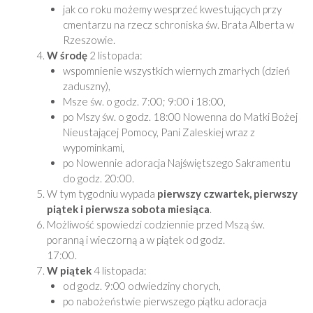
jak co roku możemy wesprzeć kwestujących przy
cmentarzu na rzecz schroniska św. Brata Alberta w
Rzeszowie.
W środę
2 listopada:
wspomnienie wszystkich wiernych zmarłych (dzień
zaduszny),
Msze św. o godz. 7:00; 9:00 i 18:00,
po Mszy św. o godz. 18:00 Nowenna do Matki Bożej
Nieustającej Pomocy, Pani Zaleskiej wraz z
wypominkami,
po Nowennie adoracja Najświętszego Sakramentu
do godz. 20:00.
W tym tygodniu wypada
pierwszy czwartek, pierwszy
piątek i pierwsza sobota miesiąca
.
Możliwość spowiedzi codziennie przed Mszą św.
poranną i wieczorną a w piątek od godz.
17:00.
W piątek
4 listopada:
od godz. 9:00 odwiedziny chorych,
po nabożeństwie pierwszego piątku adoracja