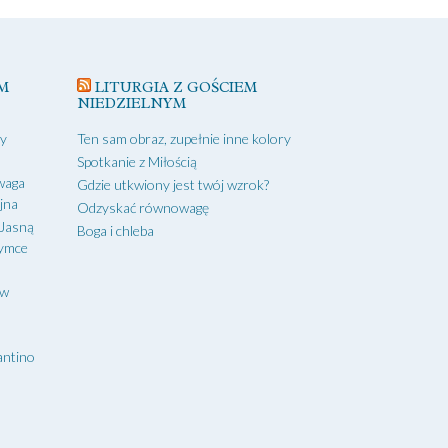
M
LITURGIA Z GOŚCIEM
NIEDZIELNYM
zy
Ten sam obraz, zupełnie inne kolory
Spotkanie z Miłością
waga
Gdzie utkwiony jest twój wzrok?
yjna
Odzyskać równowagę
 Jasną
Boga i chleba
zymce
aw
antino