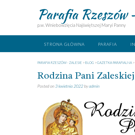
Skip
Parafia Rzeszów –
to
content
p.w. Wniebowzięcia Najświętszej Maryi Panny
STRONA GŁÓWNA
PARAFIA
I
PARAFIA RZESZÓW - ZALESIE
>
BLOG
>
GAZETKA PARAFIALNA
>
Rodzina Pani Zaleskiej 
Posted on
3 kwietnia 2022
by
admin