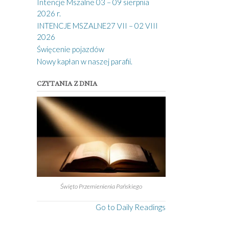
Intencje Mszalne 03 – 09 sierpnia
2026 r.
INTENCJE MSZALNE27 VII – 02 VIII
2026
Święcenie pojazdów
Nowy kapłan w naszej parafii.
CZYTANIA Z DNIA
Święto Przemienienia Pańskiego
Go to Daily Readings