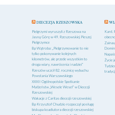
DIECEZJA RZESZOWSKA
WI
Pielgrzymi wyruszyli z Rzeszowa na
Kard. 
Jasną Górę w 49. Rzeszowskiej Pieszej
obecno
Pielgrzymce
Zainau
Bp Wątroba: „Pielgrzymowanie to nie
Domin
tylko pokonywanie kolejnych
Napaść
kilometrów, ale przede wszystkim to
Życie j
droga wiary, nawrócenia i nadziei”
Tydzie
Rzeszów uczcił 82. rocznicę wybuchu
tradycj
Powstania Warszawskiego
XXXII Ogólnopolskie Spotkanie
Małżeństw „Wesele Wesel” w Diecezji
Rzeszowskiej
Wakacje z Caritas diecezji rzeszowskiej
Bp Krzysztof Chudzio rozpoczął posługę
biskupa koadiutora diecezji rzeszowskiej