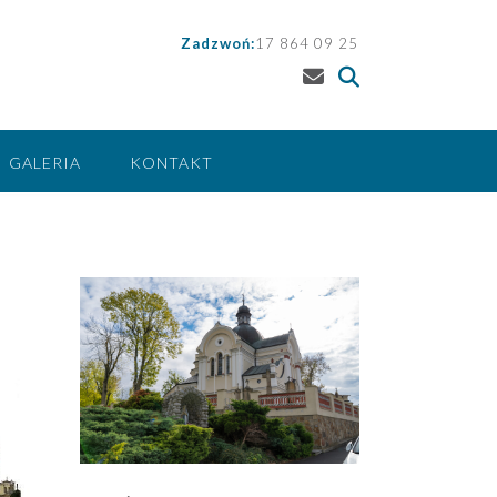
Zadzwoń:
17 864 09 25
GALERIA
KONTAKT