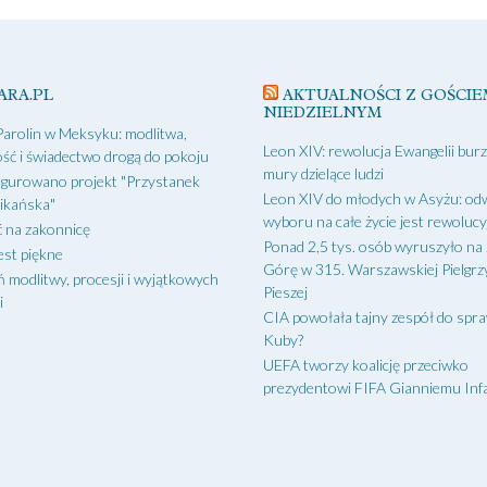
ARA.PL
AKTUALNOŚCI Z GOŚCIE
NIEDZIELNYM
Parolin w Meksyku: modlitwa,
Leon XIV: rewolucja Ewangelii bur
ść i świadectwo drogą do pokoju
mury dzielące ludzi
gurowano projekt "Przystanek
Leon XIV do młodych w Asyżu: od
ikańska"
wyboru na całe życie jest rewoluc
 na zakonnicę
Ponad 2,5 tys. osób wyruszyło na
est piękne
Górę w 315. Warszawskiej Pielgr
ń modlitwy, procesji i wyjątkowych
Pieszej
i
CIA powołała tajny zespół do spr
Kuby?
UEFA tworzy koalicję przeciwko
prezydentowi FIFA Gianniemu Inf