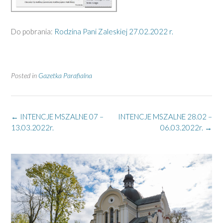
Do pobrania:
Rodzina Pani Zaleskiej 27.02.2022 r.
Posted in
Gazetka Parafialna
Post
←
INTENCJE MSZALNE 07 –
INTENCJE MSZALNE 28.02 –
navigation
13.03.2022r.
06.03.2022r.
→