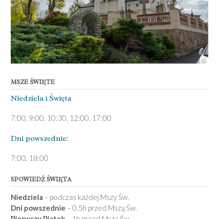
MSZE ŚWIĘTE
Niedziela ­i Święta
7:00, 9:00, 10:30, 12:00, 17:00
Dni pows­zednie:
7­:00, 18:00­
SPOWIEDŹ ŚWIĘTA
Niedziela
– podczas każdej Mszy Św.
Dni powszednie
– 0,5h przed Mszą Św.
Pierwszy Piątek
– 1h przed Mszą Św.