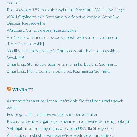
nadziei”
Rzeszów uczcił 82. rocznicę wybuchu Powstania Warszawskiego
XXXII Ogólnopolskie Spotkanie Małżeństw „Wesele Wesel” w
Diecezji Rzeszowskiej
Wakacje z Caritas diecezji rzeszowskiej
Bp Krzysztof Chudzio rozpoczął posługę biskupa koadiutora
diecezji rzeszowskiej
Modlitwa za bp. Krzysztofa Chudzio w katedrze rzeszowskiej.
GALERIA
Zmarła śp. Stanisława Szumierz, mama ks. Lucjana Szumierza
Zmarła śp. Maria Górna, siostra bp. Kazimierza Górnego
WIARA.PL
Astronomiczna superśroda - zaćmienie Słońca i noc spadających
gwiazd
Różne gatunki komarów wolą kąsać różnych ludzi
Kościół w Ceucie organizuje czuwanie modlitewne w intencji pokoju
Netanjahu: odrzucamy najnowszy plan USA dla Strefy Gazy
Alarmująco niski stan wody w Wiśle. Hydrolog: burze nie są