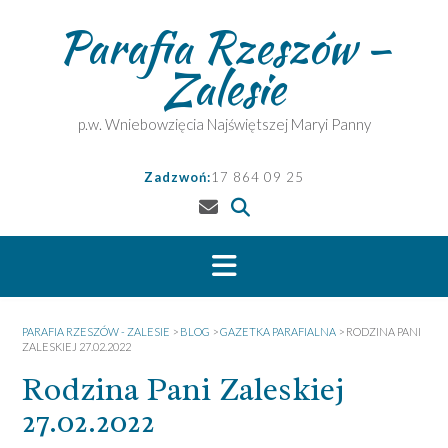
Skip
Parafia Rzeszów –
to
content
Zalesie
p.w. Wniebowzięcia Najświętszej Maryi Panny
Zadzwoń:
17 864 09 25
PARAFIA RZESZÓW - ZALESIE
>
BLOG
>
GAZETKA PARAFIALNA
>
RODZINA PANI
ZALESKIEJ 27.02.2022
Rodzina Pani Zaleskiej
27.02.2022