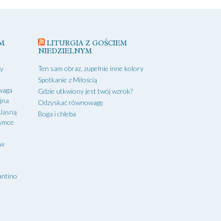
M
LITURGIA Z GOŚCIEM
NIEDZIELNYM
zy
Ten sam obraz, zupełnie inne kolory
Spotkanie z Miłością
waga
Gdzie utkwiony jest twój wzrok?
yjna
Odzyskać równowagę
 Jasną
Boga i chleba
zymce
aw
antino