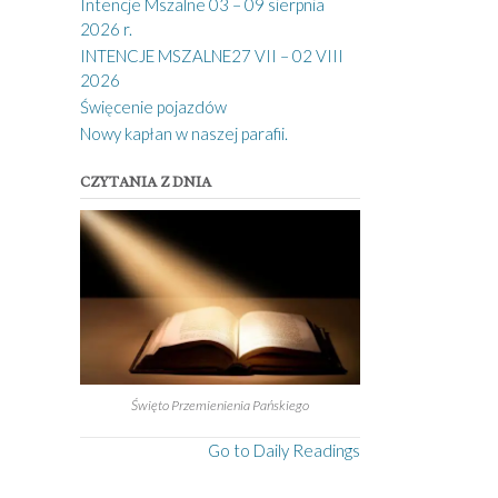
Intencje Mszalne 03 – 09 sierpnia
2026 r.
INTENCJE MSZALNE27 VII – 02 VIII
2026
Święcenie pojazdów
Nowy kapłan w naszej parafii.
CZYTANIA Z DNIA
Święto Przemienienia Pańskiego
Go to Daily Readings