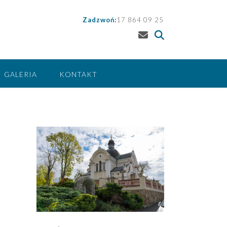
Zadzwoń:
17 864 09 25
GALERIA
KONTAKT