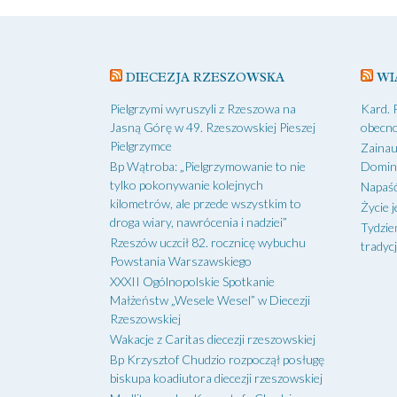
DIECEZJA RZESZOWSKA
WI
Pielgrzymi wyruszyli z Rzeszowa na
Kard. 
Jasną Górę w 49. Rzeszowskiej Pieszej
obecno
Pielgrzymce
Zainau
Bp Wątroba: „Pielgrzymowanie to nie
Domin
tylko pokonywanie kolejnych
Napaść
kilometrów, ale przede wszystkim to
Życie j
droga wiary, nawrócenia i nadziei”
Tydzie
Rzeszów uczcił 82. rocznicę wybuchu
tradycj
Powstania Warszawskiego
XXXII Ogólnopolskie Spotkanie
Małżeństw „Wesele Wesel” w Diecezji
Rzeszowskiej
Wakacje z Caritas diecezji rzeszowskiej
Bp Krzysztof Chudzio rozpoczął posługę
biskupa koadiutora diecezji rzeszowskiej