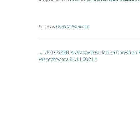
Posted in
Gazetka Parafialna
Post
←
OGŁOSZENIA Uroczystość Jezusa Chrystusa K
navigation
Wszechświata 21.11.2021 r.