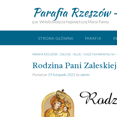
Skip
Parafia Rzeszów –
to
content
p.w. Wniebowzięcia Najświętszej Maryi Panny
STRONA GŁÓWNA
PARAFIA
I
PARAFIA RZESZÓW - ZALESIE
>
BLOG
>
GAZETKA PARAFIALNA
>
Rodzina Pani Zaleskiej –
Posted on
19 listopada 2021
by
admin