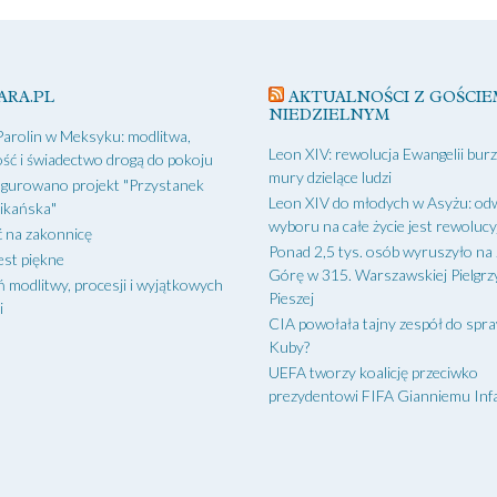
ARA.PL
AKTUALNOŚCI Z GOŚCIE
NIEDZIELNYM
Parolin w Meksyku: modlitwa,
Leon XIV: rewolucja Ewangelii bur
ść i świadectwo drogą do pokoju
mury dzielące ludzi
gurowano projekt "Przystanek
Leon XIV do młodych w Asyżu: od
ikańska"
wyboru na całe życie jest rewoluc
 na zakonnicę
Ponad 2,5 tys. osób wyruszyło na
est piękne
Górę w 315. Warszawskiej Pielgr
ń modlitwy, procesji i wyjątkowych
Pieszej
i
CIA powołała tajny zespół do spr
Kuby?
UEFA tworzy koalicję przeciwko
prezydentowi FIFA Gianniemu Inf