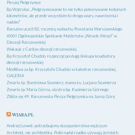
Pieszej Pielgrzymce
Bp Wątroba: „Pielgrzymowanie to nie tylko pokonywanie kolejnych
kilometrów, ale przede wszystkim to droga wiary, nawrócenia i
nadziei”
Rzeszów uczcił 82. rocznicę wybuchu Powstania Warszawskiego
XXXII Ogólnopolskie Spotkanie Małżeństw „Wesele Wesel” w
Diecezji Rzeszowskiej
Wakacje z Caritas diecezji rzeszowskiej
Bp Krzysztof Chudzio rozpoczął posługę biskupa koadiutora
diecezji rzeszowskiej
Modlitwa za bp. Krzysztofa Chudzio w katedrze rzeszowskiej.
GALERIA
Zmarła śp. Stanisława Szumierz, mama ks. Lucjana Szumierza
Zmarła śp. Maria Górna, siostra bp. Kazimierza Górnego
Zbliża się 49. Rzeszowska Piesza Pielgrzymka na Jasną Górę
WIARA.PL
Andrzej Lewek: potrzebujemy duszpasterstwa mężczyzn
Architekt, nie architektka. Polki nadal rzadko używają żeńskich