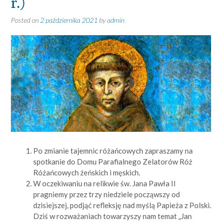
r.)
Posted on
2 października 2021
by
admin
Po zmianie tajemnic różańcowych zapraszamy na
spotkanie do Domu Parafialnego Zelatorów Róż
Różańcowych żeńskich i męskich.
W oczekiwaniu na relikwie św. Jana Pawła II
pragniemy przez trzy niedziele począwszy od
dzisiejszej, podjąć refleksję nad myślą Papieża z Polski.
Dziś w rozważaniach towarzyszy nam temat „Jan