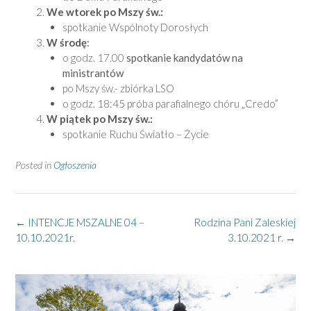
We wtorek po Mszy św.:
spotkanie Wspólnoty Dorosłych
W środę
:
o godz. 17.00
spotkanie kandydatów na
ministrantów
po Mszy św.- zbiórka LSO
o godz. 18:45 próba parafialnego chóru „Credo”
W piątek po Mszy św.:
spotkanie Ruchu Światło – Życie
Posted in
Ogłoszenia
Post
←
INTENCJE MSZALNE 04 –
Rodzina Pani Zaleskiej
navigation
10.10.2021r.
3.10.2021 r.
→