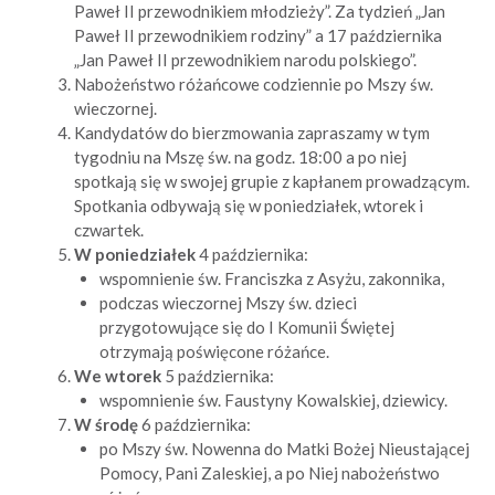
Paweł II przewodnikiem młodzieży”. Za tydzień „Jan
Paweł II przewodnikiem rodziny” a 17 października
„Jan Paweł II przewodnikiem narodu polskiego”.
Nabożeństwo różańcowe codziennie po Mszy św.
wieczornej.
Kandydatów do bierzmowania zapraszamy w tym
tygodniu na Mszę św. na godz. 18:00 a po niej
spotkają się w swojej grupie z kapłanem prowadzącym.
Spotkania odbywają się w poniedziałek, wtorek i
czwartek.
W poniedziałek
4 października:
wspomnienie św.
Franciszka z Asyżu, zakonnika
,
podczas wieczornej Mszy św. dzieci
przygotowujące się do I Komunii Świętej
otrzymają poświęcone różańce.
We wtorek
5 października:
wspomnienie św. Faustyny Kowalskiej, dziewicy
.
W środę
6 października:
po Mszy św. Nowenna do Matki Bożej Nieustającej
Pomocy, Pani Zaleskiej, a po Niej nabożeństwo