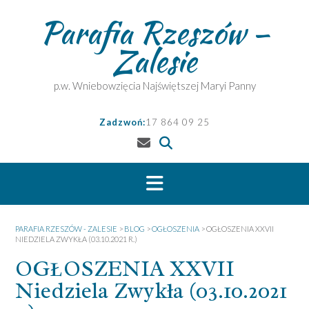
Skip
Parafia Rzeszów –
to
content
Zalesie
p.w. Wniebowzięcia Najświętszej Maryi Panny
Zadzwoń:
17 864 09 25
PARAFIA RZESZÓW - ZALESIE
>
BLOG
>
OGŁOSZENIA
>
OGŁOSZENIA XXVII
NIEDZIELA ZWYKŁA (03.10.2021 R.)
OGŁOSZENIA XXVII
Niedziela Zwykła (03.10.2021