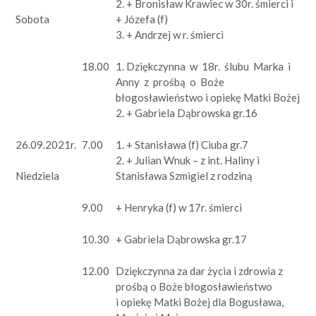
2. + Bronisław Krawiec w 30r. śmierci i
+ Józefa (f)
Sobota
3. + Andrzej w r. śmierci
18.00
1. Dziękczynna w 18r. ślubu Marka i
Anny z prośbą o Boże
błogosławieństwo i opiekę Matki Bożej
2. + Gabriela Dąbrowska gr.16
26.09.2021r.
7.00
1. + Stanisława (f) Ciuba gr.7
2. + Julian Wnuk – z int. Haliny i
Stanisława Szmigiel z rodziną
Niedziela
9.00
+ Henryka (f) w 17r. śmierci
10.30
+ Gabriela Dąbrowska gr.17
12.00
Dziękczynna za dar życia i zdrowia z
prośbą o Boże błogosławieństwo
i opiekę Matki Bożej dla Bogusława,