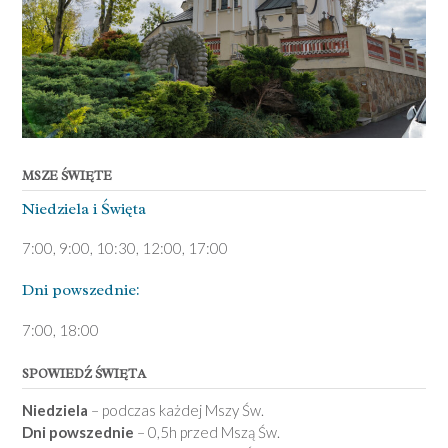
MSZE ŚWIĘTE
Niedziela ­i Święta
7:00, 9:00, 10:30, 12:00, 17:00
Dni pows­zednie:
7­:00, 18:00­
SPOWIEDŹ ŚWIĘTA
Niedziela
– podczas każdej Mszy Św.
Dni powszednie
– 0,5h przed Mszą Św.