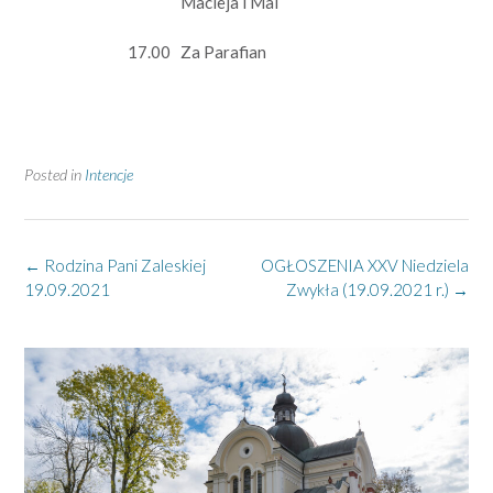
Macieja i Mai
17.00
Za Parafian
Posted in
Intencje
Post
←
Rodzina Pani Zaleskiej
OGŁOSZENIA XXV Niedziela
navigation
19.09.2021
Zwykła (19.09.2021 r.)
→