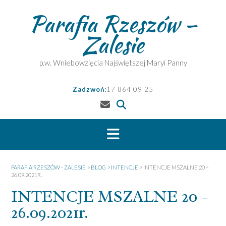
Skip
Parafia Rzeszów –
to
content
Zalesie
p.w. Wniebowzięcia Najświętszej Maryi Panny
Zadzwoń:
17 864 09 25
PARAFIA RZESZÓW - ZALESIE
>
BLOG
>
INTENCJE
>
INTENCJE MSZALNE 20 –
26.09.2021R.
INTENCJE MSZALNE 20 –
26.09.2021r.