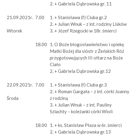
2. + Gabriela Dąbrowska gr. 11
21.09.2021r.
7.00
1. + Stanisława (f) Ciuba gr.2
2. + Julian Wnuk – z int. rodziny Lisków
3. + Józef Rzegocki w 18r. śmierci
Wtorek
18.00
1. O Boże błogosławieństwo i opiekę
Matki Bożej dla sióstr z Żeńskich Róż
przygotowujących III ołtarz na Boże
Ciało
2. + Gabriela Dąbrowska gr.12
22.09.2021r.
7.00
1. + Stanisława (f) Ciuba gr.3
2. + Roman Gargała – z int. córki Joanny
z rodziną
Środa
3. + Julian Wnuk – z int. Pauliny
Szlachty – koleżanki córki Wioli
18.00
1. + ks. Stanisław Płaza w 6r. śmierci
2. + Gabriela Dąbrowska gr.13