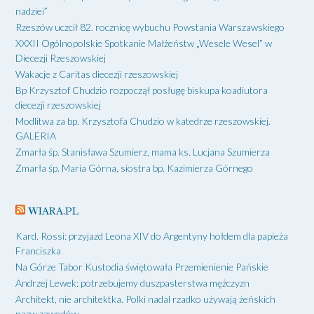
nadziei”
Rzeszów uczcił 82. rocznicę wybuchu Powstania Warszawskiego
XXXII Ogólnopolskie Spotkanie Małżeństw „Wesele Wesel” w
Diecezji Rzeszowskiej
Wakacje z Caritas diecezji rzeszowskiej
Bp Krzysztof Chudzio rozpoczął posługę biskupa koadiutora
diecezji rzeszowskiej
Modlitwa za bp. Krzysztofa Chudzio w katedrze rzeszowskiej.
GALERIA
Zmarła śp. Stanisława Szumierz, mama ks. Lucjana Szumierza
Zmarła śp. Maria Górna, siostra bp. Kazimierza Górnego
WIARA.PL
Kard. Rossi: przyjazd Leona XIV do Argentyny hołdem dla papieża
Franciszka
Na Górze Tabor Kustodia świętowała Przemienienie Pańskie
Andrzej Lewek: potrzebujemy duszpasterstwa mężczyzn
Architekt, nie architektka. Polki nadal rzadko używają żeńskich
nazw zawodów