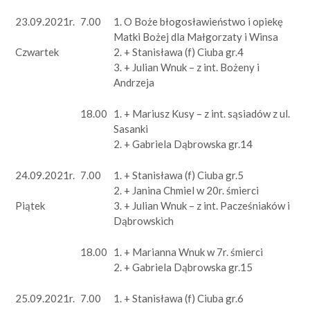
23.09.2021r.
7.00
1. O Boże błogosławieństwo i opiekę
Matki Bożej dla Małgorzaty i Winsa
2. + Stanisława (f) Ciuba gr.4
Czwartek
3. + Julian Wnuk – z int. Bożeny i
Andrzeja
18.00
1. + Mariusz Kusy – z int. sąsiadów z ul.
Sasanki
2. + Gabriela Dąbrowska gr.14
24.09.2021r.
7.00
1. + Stanisława (f) Ciuba gr.5
2. + Janina Chmiel w 20r. śmierci
3. + Julian Wnuk – z int. Pacześniaków i
Piątek
Dąbrowskich
18.00
1. + Marianna Wnuk w 7r. śmierci
2. + Gabriela Dąbrowska gr.15
25.09.2021r.
7.00
1. + Stanisława (f) Ciuba gr.6