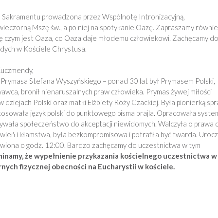
o Sakramentu prowadzona przez Wspólnotę Intronizacyjną,
wieczorną Mszę św., a po niej na spotykanie Oazę. Zapraszamy równie
się czym jest Oaza, co Oaza daje młodemu człowiekowi. Zachęcamy d
odych w Kościele Chrystusa.
Kuczmendy,
 Prymasa Stefana Wyszyńskiego – ponad 30 lat był Prymasem Polski,
awca, bronił nienaruszalnych praw człowieka. Prymas żywej miłości
dziejach Polski oraz matki Elżbiety Róży Czackiej. Była pionierką sp
osowała język polski do punktowego pisma brajla. Opracowała syste
ywała społeczeństwo do akceptacji niewidomych. Walczyła o prawa 
ówień i kłamstwa, była bezkompromisowa i potrafiła być twarda. Uroc
awiona o godz. 12:00. Bardzo zachęcamy do uczestnictwa w tym
inamy, że wypełnienie przykazania kościelnego uczestnictwa w
nych fizycznej obecności na Eucharystii w kościele.