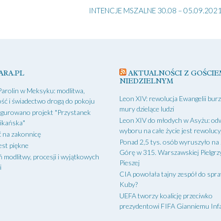
INTENCJE MSZALNE 30.08 – 05.09.2021
ARA.PL
AKTUALNOŚCI Z GOŚCIE
NIEDZIELNYM
Parolin w Meksyku: modlitwa,
Leon XIV: rewolucja Ewangelii bur
ść i świadectwo drogą do pokoju
mury dzielące ludzi
gurowano projekt "Przystanek
Leon XIV do młodych w Asyżu: od
ikańska"
wyboru na całe życie jest rewoluc
 na zakonnicę
Ponad 2,5 tys. osób wyruszyło na
est piękne
Górę w 315. Warszawskiej Pielgr
ń modlitwy, procesji i wyjątkowych
Pieszej
i
CIA powołała tajny zespół do spr
Kuby?
UEFA tworzy koalicję przeciwko
prezydentowi FIFA Gianniemu Inf