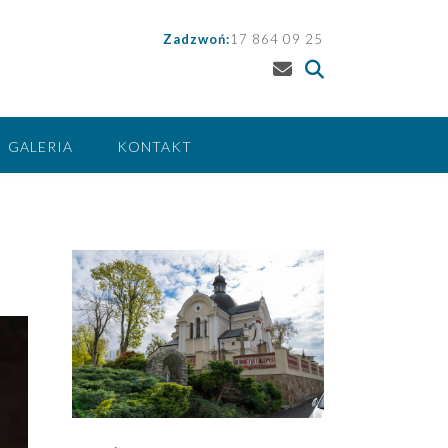
Zadzwoń:
17 864 09 25
GALERIA
KONTAKT