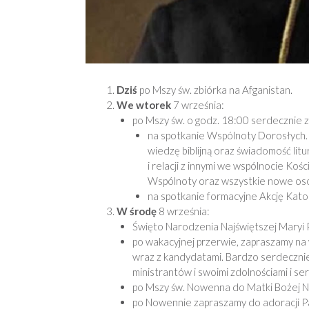
Dziś
po Mszy św. zbiórka na Afganistan.
We wtorek
7 września:
po Mszy św. o godz. 18:00 serdecznie 
na spotkanie Wspólnoty Dorosłych. 
wiedzę biblijną oraz świadomość li
i relacji z innymi we wspólnocie Ko
Wspólnoty oraz wszystkie nowe oso
na spotkanie formacyjne Akcję Katol
W środę
8 września:
Święto Narodzenia Najświętszej Maryi 
po wakacyjnej przerwie, zapraszamy na w
wraz z kandydatami. Bardzo serdecznie
ministrantów i swoimi zdolnościami i s
po Mszy św. Nowenna do Matki Bożej Nie
po Nowennie zapraszamy do adoracji P