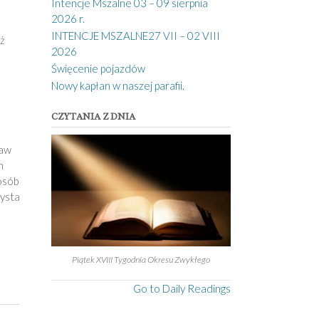
Intencje Mszalne 03 – 09 sierpnia
2026 r.
INTENCJE MSZALNE27 VII – 02 VIII
ż
2026
o
Święcenie pojazdów
Nowy kapłan w naszej parafii.
CZYTANIA Z DNIA
raw
m
osób
zysta
Piątek XVIII Tygodnia Okresu Zwykłego
Go to Daily Readings