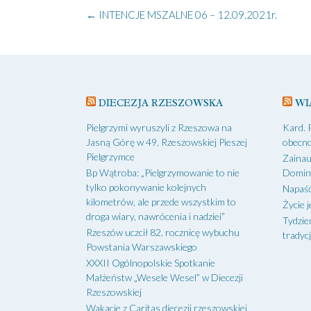
Post
←
INTENCJE MSZALNE 06 – 12.09.2021r.
navigation
DIECEZJA RZESZOWSKA
WI
Pielgrzymi wyruszyli z Rzeszowa na
Kard. 
Jasną Górę w 49. Rzeszowskiej Pieszej
obecno
Pielgrzymce
Zainau
Bp Wątroba: „Pielgrzymowanie to nie
Domin
tylko pokonywanie kolejnych
Napaść
kilometrów, ale przede wszystkim to
Życie j
droga wiary, nawrócenia i nadziei”
Tydzie
Rzeszów uczcił 82. rocznicę wybuchu
tradycj
Powstania Warszawskiego
XXXII Ogólnopolskie Spotkanie
Małżeństw „Wesele Wesel” w Diecezji
Rzeszowskiej
Wakacje z Caritas diecezji rzeszowskiej