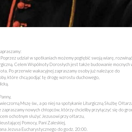
zapraszamy:
Poprzez udział w spotkaniach możemy pogłębić swoją wiarę, rozwiną
turgiczną. Celem Wspólnoty Dorosłych jest także budowanie mocnych 
ścioła. Po przerwie wakacyjnej zapraszamy osoby już należące do
by, które chcą podjąć tę drogę wzrostu duchowego,
icką.
Panny,
ieczorną Mszę św., a po niej na spotykanie Liturgiczną Służbę Ołtarz
 zapraszamy nowych chłopców, którzy chcieliby przyłączyć się do gro
ercem ochotnym służyć Jezusowi przy ołtarzu,
ustającej Pomocy, Pani Zaleskiej,
ana Jezusa Eucharystycznego do godz. 20:00.