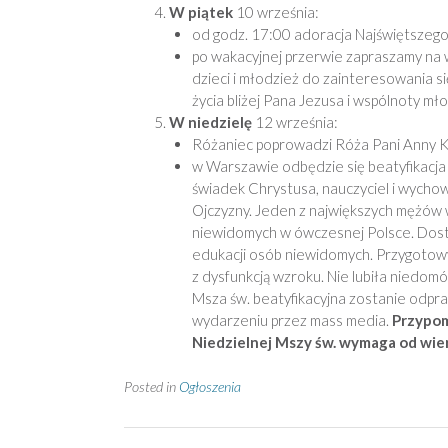
W piątek
10 września:
od godz. 17:00 adoracja Najświętszeg
po wakacyjnej przerwie zapraszamy na 
dzieci i młodzież do zainteresowania 
życia bliżej Pana Jezusa i wspólnoty mł
W niedzielę
12 września:
Różaniec poprowadzi Róża Pani Anny 
w Warszawie odbędzie się beatyfikacja
świadek Chrystusa, nauczyciel i wychow
Ojczyzny. Jeden z największych mężów w 
niewidomych w ówczesnej Polsce. Dost
edukacji osób niewidomych. Przygotow
z dysfunkcją wzroku. Nie lubiła niedom
Msza św. beatyfikacyjna zostanie odpr
wydarzeniu przez mass media.
Przypom
Niedzielnej Mszy św. wymaga od wier
Posted in
Ogłoszenia