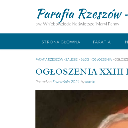
Skip
Parafia Rzeszów –
to
content
p.w. Wniebowzięcia Najświętszej Maryi Panny
STRONA GŁÓWNA
PARAFIA
I
PARAFIA RZESZÓW - ZALESIE
>
BLOG
>
OGŁOSZENIA
>
OGŁOSZEN
OGŁOSZENIA XXIII Nie
Posted on
5 września 2021
by
admin