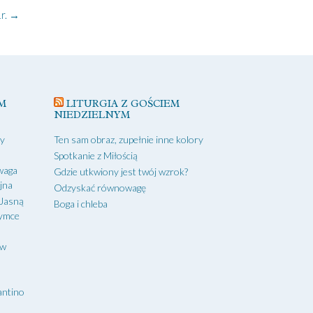
r.
→
M
LITURGIA Z GOŚCIEM
NIEDZIELNYM
zy
Ten sam obraz, zupełnie inne kolory
Spotkanie z Miłością
waga
Gdzie utkwiony jest twój wzrok?
yjna
Odzyskać równowagę
 Jasną
Boga i chleba
zymce
aw
antino