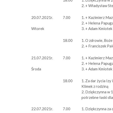
2. + Władysław Ste
20.07.2021r.
7.00
1. + Kazimierz Maz
2. + Helena Papuga
3. + Adam Kmiotek 
Wtorek
18.00
1. O zdrowie, Boże
2. + Franciszek Pa
21.07.2021r.
7.00
1. + Kazimierz Maz
2. + Helena Papuga
3. + Adam Kmiotek 
Środa
18.00
1. Za dar życia Izy
Klimek z rodziną
2. Dziękczynna w 1
potrzebne łaski dla
22.07.2021r.
7.00
1. Dziękczynna za 