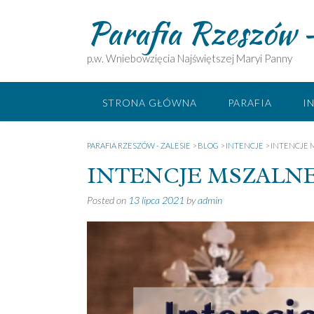
Skip
Parafia Rzeszów –
to
content
p.w. Wniebowzięcia Najświętszej Maryi Panny
STRONA GŁÓWNA
PARAFIA
I
PARAFIA RZESZÓW - ZALESIE
>
BLOG
>
INTENCJE
>
INTENCJE M
INTENCJE MSZALNE 19 
Posted on
13 lipca 2021
by
admin