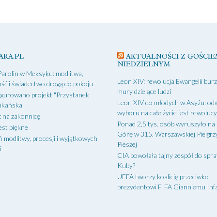
ARA.PL
AKTUALNOŚCI Z GOŚCIE
NIEDZIELNYM
Parolin w Meksyku: modlitwa,
Leon XIV: rewolucja Ewangelii bur
ść i świadectwo drogą do pokoju
mury dzielące ludzi
gurowano projekt "Przystanek
Leon XIV do młodych w Asyżu: od
ikańska"
wyboru na całe życie jest rewoluc
 na zakonnicę
Ponad 2,5 tys. osób wyruszyło na
est piękne
Górę w 315. Warszawskiej Pielgr
ń modlitwy, procesji i wyjątkowych
Pieszej
i
CIA powołała tajny zespół do spr
Kuby?
UEFA tworzy koalicję przeciwko
prezydentowi FIFA Gianniemu Inf