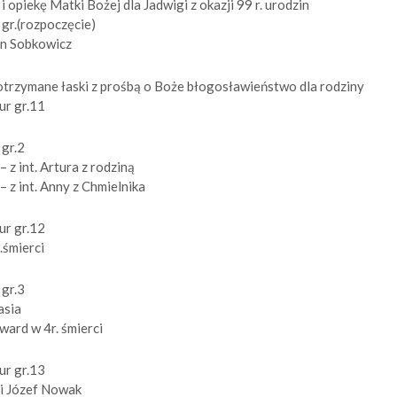
 opiekę Matki Bożej dla Jadwigi z okazji 99 r. urodzin
 gr.(rozpoczęcie)
Jan Sobkowicz
otrzymane łaski z prośbą o Boże błogosławieństwo dla rodziny
ur gr.11
 gr.2
 z int. Artura z rodziną
 – z int. Anny z Chmielnika
ur gr.12
.śmierci
 gr.3
asia
ward w 4r. śmierci
ur gr.13
 i Józef Nowak