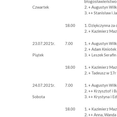
błogosławieństwo i
2. + Augustyn Wilk
Czwartek
3. ++ Stanisław i 
18.00
1. Dziękczynna za 
2. + Kazimierz Maz
23.07.2021r.
7.00
1. + Augustyn Wilk
2. + Adam Kmiotek –
3. + Leszek Serafin
Piątek
18.00
1. + Kazimierz Maz
2. + Tadeusz w 17r 
24.07.2021r.
7.00
1. + Augustyn Wilk
2. ++ Krzysztof i B
3. ++ Krystyna i Ed
Sobota
18.00
1. + Kazimierz Maz
2. ++ Anna, Wanda