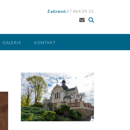
Zadzwoń:
17 864 09 25
GALERIA
KONTAKT