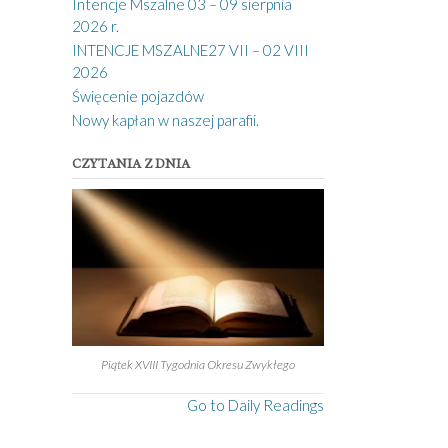
Intencje Mszalne 03 – 09 sierpnia
2026 r.
INTENCJE MSZALNE27 VII – 02 VIII
2026
Święcenie pojazdów
Nowy kapłan w naszej parafii.
CZYTANIA Z DNIA
Piątek XVIII Tygodnia Okresu Zwykłego
Go to Daily Readings