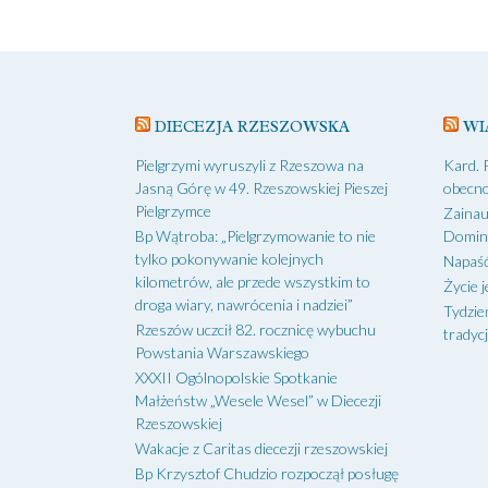
navigation
DIECEZJA RZESZOWSKA
WI
Pielgrzymi wyruszyli z Rzeszowa na
Kard. 
Jasną Górę w 49. Rzeszowskiej Pieszej
obecno
Pielgrzymce
Zainau
Bp Wątroba: „Pielgrzymowanie to nie
Domin
tylko pokonywanie kolejnych
Napaść
kilometrów, ale przede wszystkim to
Życie j
droga wiary, nawrócenia i nadziei”
Tydzie
Rzeszów uczcił 82. rocznicę wybuchu
tradycj
Powstania Warszawskiego
XXXII Ogólnopolskie Spotkanie
Małżeństw „Wesele Wesel” w Diecezji
Rzeszowskiej
Wakacje z Caritas diecezji rzeszowskiej
Bp Krzysztof Chudzio rozpoczął posługę