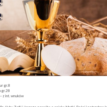
ur gr.8
 gr.28
– z int. wnuków
r. ślubu Zofii i Jerzego z prośbą o opiekę Matki Bożej i potrzebne ł