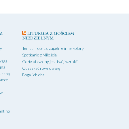
M
LITURGIA Z GOŚCIEM
NIEDZIELNYM
zy
Ten sam obraz, zupełnie inne kolory
Spotkanie z Miłością
waga
Gdzie utkwiony jest twój wzrok?
yjna
Odzyskać równowagę
 Jasną
Boga i chleba
zymce
aw
antino