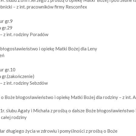
bnicki – z int. pracowników firmy Resconfex
ur gr.9
 gr.29
– z int. rodziny Poradów
 błogosławieństwo i opiekę Matki Bożej dla Leny
leń
ur gr.10
 gr.(zakończenie)
– z int. rodziny Sebzdów
 i o Boże błogosławieństwo i opiekę Matki Bożej dla rodziny – z int. A
1r. ślubu Agaty i Michała z prośbą o dalsze Boże błogosławieństwo 
 całej rodziny
dar długiego życia w zdrowiu i pomyślności z prośbą o Boże