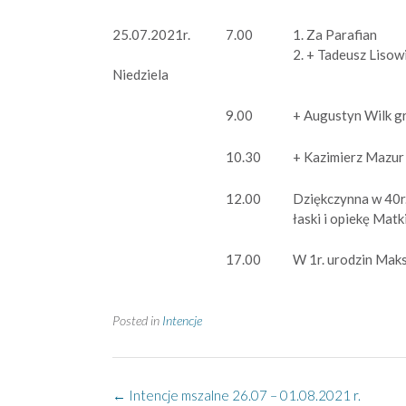
25.07.2021r.
7.00
1. Za Parafian
2. + Tadeusz Lisowi
Niedziela
9.00
+ Augustyn Wilk gr
10.30
+ Kazimierz Mazur
12.00
Dziękczynna w 40r.
łaski i opiekę Matk
17.00
W 1r. urodzin Maksy
Posted in
Intencje
Post
←
Intencje mszalne 26.07 – 01.08.2021 r.