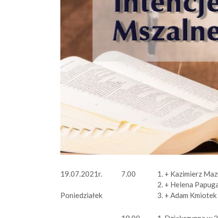
19.07.2021r.
7.00
1. + Kazimierz Maz
2. + Helena Papuga
3. + Adam Kmiotek 
Poniedziałek
18.00
1. Dziękczynna w 29