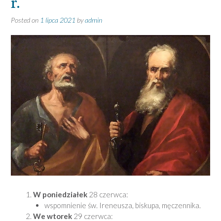
r.
Posted on
1 lipca 2021
by
admin
W poniedziałek
28 czerwca:
wspomnienie św. Ireneusza, biskupa, męczennika.
We wtorek
29 czerwca: