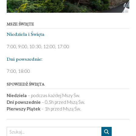
MSZE ŚWIĘTE
Niedziela ­i Święta
7:00, 9:00, 10:30, 12:00, 17:00
Dni pows­zednie:
7­:00, 18:00­
SPOWIEDŹ ŚWIĘTA
Niedziela
– podczas każdej Mszy Św.
Dni powszednie
– 0,5h przed Mszą Św.
Pierwszy Piątek
– 1h przed Mszą Św.