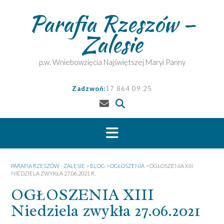
Skip
Parafia Rzeszów –
to
content
Zalesie
p.w. Wniebowzięcia Najświętszej Maryi Panny
Zadzwoń:
17 864 09 25
PARAFIA RZESZÓW - ZALESIE
>
BLOG
>
OGŁOSZENIA
>
OGŁOSZENIA XIII
NIEDZIELA ZWYKŁA 27.06.2021 R.
OGŁOSZENIA XIII
Niedziela zwykła 27.06.2021