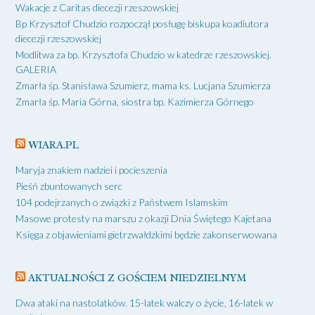
Wakacje z Caritas diecezji rzeszowskiej
Bp Krzysztof Chudzio rozpoczął posługę biskupa koadiutora
diecezji rzeszowskiej
Modlitwa za bp. Krzysztofa Chudzio w katedrze rzeszowskiej.
GALERIA
Zmarła śp. Stanisława Szumierz, mama ks. Lucjana Szumierza
Zmarła śp. Maria Górna, siostra bp. Kazimierza Górnego
WIARA.PL
Maryja znakiem nadziei i pocieszenia
Pieśń zbuntowanych serc
104 podejrzanych o związki z Państwem Islamskim
Masowe protesty na marszu z okazji Dnia Świętego Kajetana
Księga z objawieniami gietrzwałdzkimi będzie zakonserwowana
AKTUALNOŚCI Z GOŚCIEM NIEDZIELNYM
Dwa ataki na nastolatków. 15-latek walczy o życie, 16-latek w