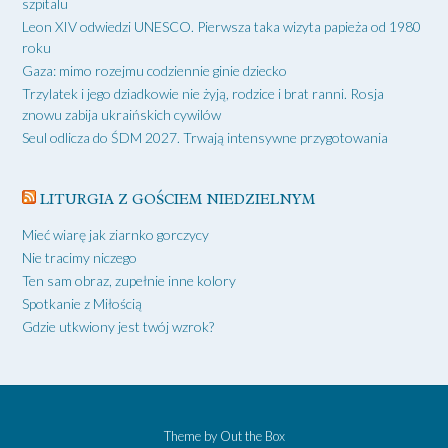
szpitalu
Leon XIV odwiedzi UNESCO. Pierwsza taka wizyta papieża od 1980
roku
Gaza: mimo rozejmu codziennie ginie dziecko
Trzylatek i jego dziadkowie nie żyją, rodzice i brat ranni. Rosja
znowu zabija ukraińskich cywilów
Seul odlicza do ŚDM 2027. Trwają intensywne przygotowania
LITURGIA Z GOŚCIEM NIEDZIELNYM
Mieć wiarę jak ziarnko gorczycy
Nie tracimy niczego
Ten sam obraz, zupełnie inne kolory
Spotkanie z Miłością
Gdzie utkwiony jest twój wzrok?
Theme by
Out the Box