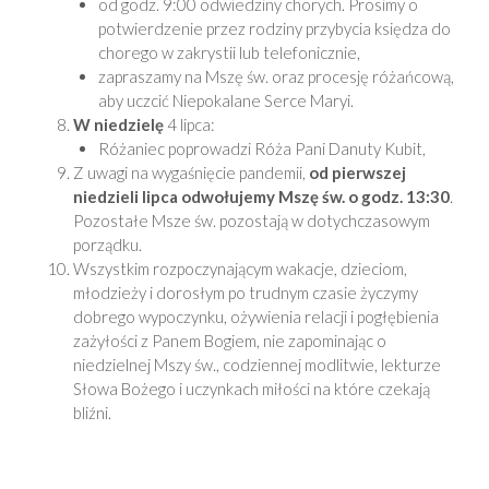
od godz. 9:00 odwiedziny chorych. Prosimy o
potwierdzenie przez rodziny przybycia księdza do
chorego w zakrystii lub telefonicznie,
zapraszamy na Mszę św. oraz procesję różańcową,
aby uczcić Niepokalane Serce Maryi.
W niedzielę
4 lipca:
Różaniec poprowadzi Róża Pani Danuty Kubit,
Z uwagi na wygaśnięcie pandemii,
od pierwszej
niedzieli lipca odwołujemy Mszę św. o godz. 13:30
.
Pozostałe Msze św. pozostają w dotychczasowym
porządku.
Wszystkim rozpoczynającym wakacje, dzieciom,
młodzieży i dorosłym po trudnym czasie życzymy
dobrego wypoczynku, ożywienia relacji i pogłębienia
zażyłości z Panem Bogiem, nie zapominając o
niedzielnej Mszy św., codziennej modlitwie, lekturze
Słowa Bożego i uczynkach miłości na które czekają
bliźni.