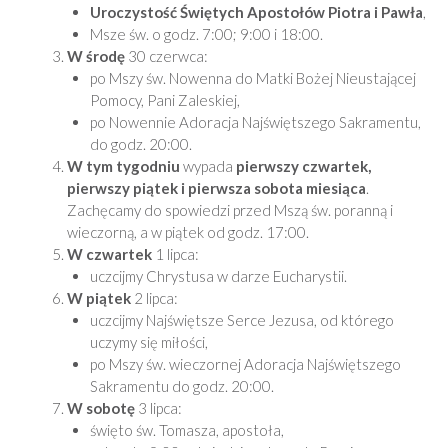
Uroczystość Świętych Apostołów Piotra i Pawła
,
Msze św. o godz. 7:00; 9:00 i 18:00.
W środę
30 czerwca:
po Mszy św. Nowenna do Matki Bożej Nieustającej
Pomocy, Pani Zaleskiej,
po Nowennie Adoracja Najświętszego Sakramentu,
do godz. 20:00.
W tym tygodniu
wypada
pierwszy czwartek,
pierwszy piątek i pierwsza sobota miesiąca
.
Zachęcamy do spowiedzi przed Mszą św. poranną i
wieczorną, a w piątek od godz. 17:00.
W czwartek
1 lipca:
uczcijmy Chrystusa w darze Eucharystii.
W piątek
2 lipca:
uczcijmy Najświętsze Serce Jezusa, od którego
uczymy się miłości,
po Mszy św. wieczornej Adoracja Najświętszego
Sakramentu do godz. 20:00.
W sobotę
3 lipca:
święto św. Tomasza, apostoła,