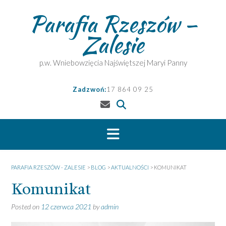
Skip
Parafia Rzeszów –
to
content
Zalesie
p.w. Wniebowzięcia Najświętszej Maryi Panny
Zadzwoń:
17 864 09 25
PARAFIA RZESZÓW - ZALESIE
>
BLOG
>
AKTUALNOŚCI
>
KOMUNIKAT
Komunikat
Posted on
12 czerwca 2021
by
admin