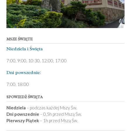
MSZE ŚWIĘTE
Niedziela ­i Święta
7:00, 9:00, 10:30, 12:00, 17:00
Dni pows­zednie:
7­:00, 18:00­
SPOWIEDŹ ŚWIĘTA
Niedziela
– podczas każdej Mszy Św.
Dni powszednie
– 0,5h przed Mszą Św.
Pierwszy Piątek
– 1h przed Mszą Św.