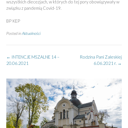
wszystkich diecezjach, w których do tej pory obowiązywały w
związku z pandemią Covid-19.
BP KEP
Posted in
Aktualności
Post
←
INTENCJE MSZALNE 14 –
Rodzina Pani Zaleskiej
navigation
20.06.2021
6.06.2021 r.
→