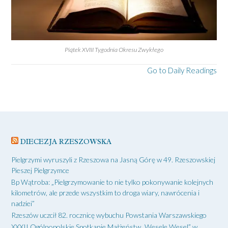
Piątek XVIII Tygodnia Okresu Zwykłego
Go to Daily Readings
DIECEZJA RZESZOWSKA
Pielgrzymi wyruszyli z Rzeszowa na Jasną Górę w 49. Rzeszowskiej
Pieszej Pielgrzymce
Bp Wątroba: „Pielgrzymowanie to nie tylko pokonywanie kolejnych
kilometrów, ale przede wszystkim to droga wiary, nawrócenia i
nadziei”
Rzeszów uczcił 82. rocznicę wybuchu Powstania Warszawskiego
XXXII Ogólnopolskie Spotkanie Małżeństw „Wesele Wesel” w