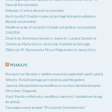
Diecezji Rzeszowskiej
Wakacje z Caritas diecezji rzeszowskiej
Bp Krzysztof Chudzio rozpoczął posługę biskupa koadiutora
diecezji rzeszowskiej
Modlitwa za bp. Krzysztofa Chudzio w katedrze rzeszowskiej.
GALERIA
Zmarła śp. Stanisława Szumierz, mama ks. Lucjana Szumierza
Zmarła śp. Maria Górna, siostra bp. Kazimierza Górnego
Zbliża się 49. Rzeszowska Piesza Pielgrzymka na Jasną Górę
WIARA.PL
Nuncjusz na Ukrainie o wielkim znaczeniu papieskich apeli o pokój
Włochy: Kościół pomaga po trzęsieniu pod Neapolem
Japonia: dziesięciodniowa modlitwa w rocznicę zbombardowania
Hiroszimy i Nagasaki
Kard. Parolin w Meksyku: modlitwa, obecność i świadectwo drogą
do pokoju
Zainaugurowano projekt "Przystanek Dominikańska"