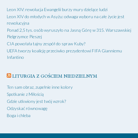
Leon XIV: rewolucja Ewangelii burzy mury dzielące ludzi
Leon XIV do młodych w Asyżu: odwaga wyboru na całe życie jest
rewolucyjna
Ponad 2,5 tys. osób wyruszyło na Jasną Górę w 315. Warszawskiej
Pielgrzymce Pieszej
CIA powołała tajny zespół do spraw Kuby?
UEFA tworzy koalicję przeciwko prezydentowi FIFA Gianniemu
Infantino
LITURGIA Z GOŚCIEM NIEDZIELNYM
Ten sam obraz, zupełnie inne kolory
Spotkanie z Miłością
Gdzie utkwiony jest twój wzrok?
Odzyskać równowagę
Boga i chleba