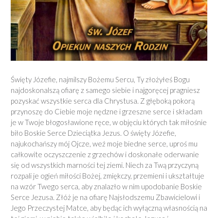
Święty Józefie, najmilszy Bożemu Sercu, Ty złożyłeś Bogu
najdoskonalszą ofiarę z samego siebie i najgoręcej pragniesz
pozyskać wszystkie serca dla Chrystusa. Z głęboką pokorą
przynoszę do Ciebie moje nędzne i grzeszne serce i składam
je w Twoje błogosławione ręce, w objęciu których tak miłośnie
biło Boskie Serce Dzieciątka Jezus. O święty Józefie,
najukochańszy mój Ojcze, weź moje biedne serce, uproś mu
całkowite oczyszczenie z grzechów i doskonałe oderwanie
się od wszystkich marności tej ziemi. Niech za Twą przyczyną
rozpali je ogień miłości Bożej, zmiękczy, przemieni i ukształtuje
na wzór Twego serca, aby znalazło w nim upodobanie Boskie
Serce Jezusa. Złóż je na ofiarę Najsłodszemu Zbawicielowi i
Jego Przeczystej Matce, aby będąc ich wyłączną własnością na