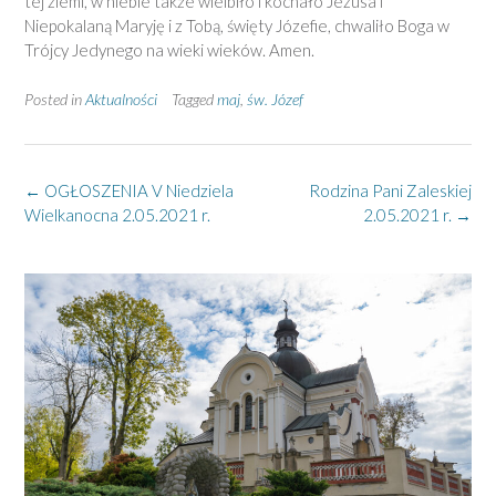
tej ziemi, w niebie także wielbiło i kochało Jezusa i
Niepokalaną Maryję i z Tobą, święty Józefie, chwaliło Boga w
Trójcy Jedynego na wieki wieków. Amen.
Posted in
Aktualności
Tagged
maj
,
św. Józef
Post
←
OGŁOSZENIA V Niedziela
Rodzina Pani Zaleskiej
navigation
Wielkanocna 2.05.2021 r.
2.05.2021 r.
→