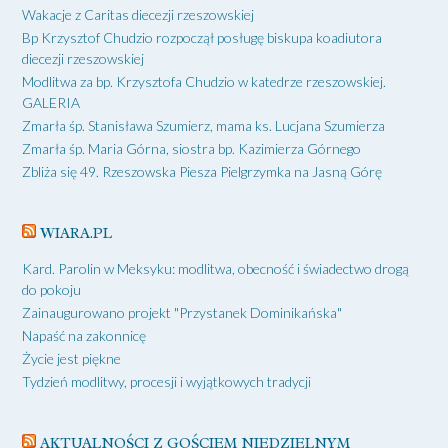
Wakacje z Caritas diecezji rzeszowskiej
Bp Krzysztof Chudzio rozpoczął posługę biskupa koadiutora
diecezji rzeszowskiej
Modlitwa za bp. Krzysztofa Chudzio w katedrze rzeszowskiej.
GALERIA
Zmarła śp. Stanisława Szumierz, mama ks. Lucjana Szumierza
Zmarła śp. Maria Górna, siostra bp. Kazimierza Górnego
Zbliża się 49. Rzeszowska Piesza Pielgrzymka na Jasną Górę
WIARA.PL
Kard. Parolin w Meksyku: modlitwa, obecność i świadectwo drogą
do pokoju
Zainaugurowano projekt "Przystanek Dominikańska"
Napaść na zakonnicę
Życie jest piękne
Tydzień modlitwy, procesji i wyjątkowych tradycji
AKTUALNOŚCI Z GOŚCIEM NIEDZIELNYM