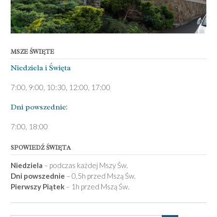
MSZE ŚWIĘTE
Niedziela ­i Święta
7:00, 9:00, 10:30, 12:00, 17:00
Dni pows­zednie:
7­:00, 18:00­
SPOWIEDŹ ŚWIĘTA
Niedziela
– podczas każdej Mszy Św.
Dni powszednie
– 0,5h przed Mszą Św.
Pierwszy Piątek
– 1h przed Mszą Św.