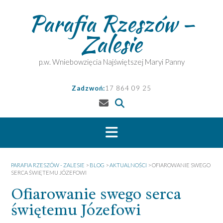
Skip
Parafia Rzeszów –
to
content
Zalesie
p.w. Wniebowzięcia Najświętszej Maryi Panny
Zadzwoń:
17 864 09 25
PARAFIA RZESZÓW - ZALESIE
>
BLOG
>
AKTUALNOŚCI
>
OFIAROWANIE SWEGO
SERCA ŚWIĘTEMU JÓZEFOWI
Ofiarowanie swego serca
świętemu Józefowi