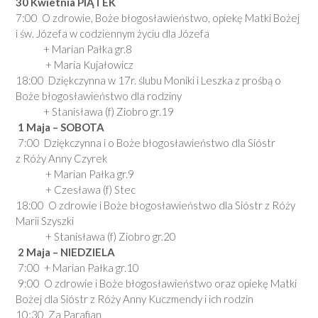
30 Kwietnia PIĄTEK
7:00 O zdrowie, Boże błogosławieństwo, opiekę Matki Bożej
i św. Józefa w codziennym życiu dla Józefa
+ Marian Pałka gr.8
+ Maria Kujałowicz
18:00 Dziękczynna w 17r. ślubu Moniki i Leszka z prośbą o
Boże błogosławieństwo dla rodziny
+ Stanisława (f) Ziobro gr.19
1 Maja
– SOBOTA
7:00 Dziękczynna i o Boże błogosławieństwo dla Sióstr
z Róży Anny Czyrek
+ Marian Pałka gr.9
+ Czesława (f) Stec
18:00 O zdrowie i Boże błogosławieństwo dla Sióstr z Róży
Marii Szyszki
+ Stanisława (f) Ziobro gr.20
2
Maja
– NIEDZIELA
7:00 + Marian Pałka gr.10
9:00 O zdrowie i Boże błogosławieństwo oraz opiekę Matki
Bożej dla Sióstr z Róży Anny Kuczmendy i ich rodzin
10:30 Za Parafian