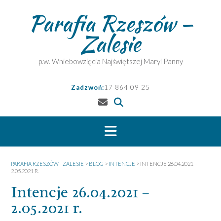
Skip
Parafia Rzeszów –
to
content
Zalesie
p.w. Wniebowzięcia Najświętszej Maryi Panny
Zadzwoń:
17 864 09 25
PARAFIA RZESZÓW - ZALESIE
>
BLOG
>
INTENCJE
>
INTENCJE 26.04.2021 –
2.05.2021 R.
Intencje 26.04.2021 –
2.05.2021 r.