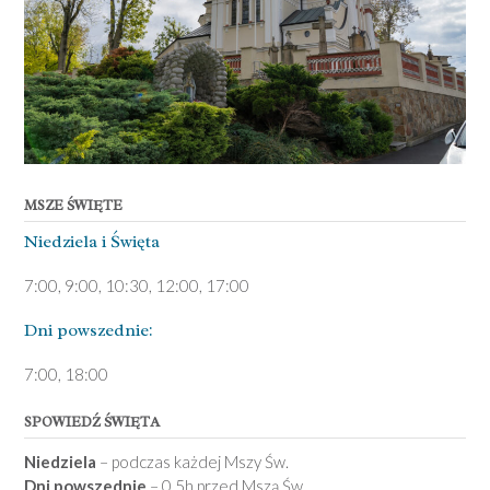
MSZE ŚWIĘTE
Niedziela ­i Święta
7:00, 9:00, 10:30, 12:00, 17:00
Dni pows­zednie:
7­:00, 18:00­
SPOWIEDŹ ŚWIĘTA
Niedziela
– podczas każdej Mszy Św.
Dni powszednie
– 0,5h przed Mszą Św.