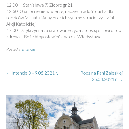
12:00 + Stanisława (f) Ziobro gr.21
13:30 O umocnienie w wierze, nadziei i radość ducha dla
rodziców Michała i Anny oraz ich syna po stracie Izy – z int.
Akcji Katolickiej
17:00 Dziękczynna za uratowanie życia z prośbą o powrót do
zdrowia i Boże błogosławieństwo dla Władysława
Posted in
Intencje
Post
←
Intencje 3 – 9.05.2021 r.
Rodzina Pani Zaleskiej
navigation
25.04.2021 r.
→