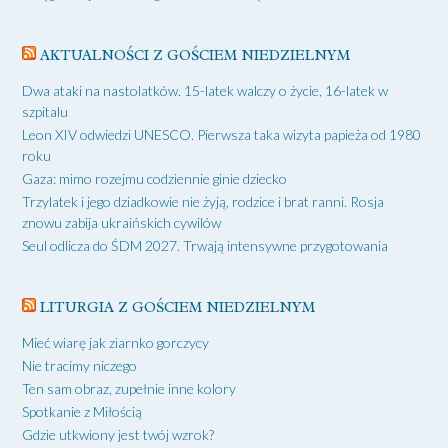
AKTUALNOŚCI Z GOŚCIEM NIEDZIELNYM
Dwa ataki na nastolatków. 15-latek walczy o życie, 16-latek w
szpitalu
Leon XIV odwiedzi UNESCO. Pierwsza taka wizyta papieża od 1980
roku
Gaza: mimo rozejmu codziennie ginie dziecko
Trzylatek i jego dziadkowie nie żyją, rodzice i brat ranni. Rosja
znowu zabija ukraińskich cywilów
Seul odlicza do ŚDM 2027. Trwają intensywne przygotowania
LITURGIA Z GOŚCIEM NIEDZIELNYM
Mieć wiarę jak ziarnko gorczycy
Nie tracimy niczego
Ten sam obraz, zupełnie inne kolory
Spotkanie z Miłością
Gdzie utkwiony jest twój wzrok?