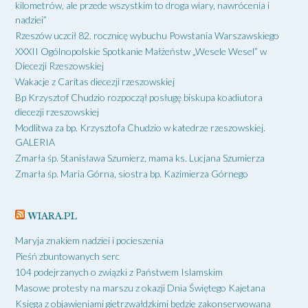
kilometrów, ale przede wszystkim to droga wiary, nawrócenia i
nadziei”
Rzeszów uczcił 82. rocznicę wybuchu Powstania Warszawskiego
XXXII Ogólnopolskie Spotkanie Małżeństw „Wesele Wesel” w
Diecezji Rzeszowskiej
Wakacje z Caritas diecezji rzeszowskiej
Bp Krzysztof Chudzio rozpoczął posługę biskupa koadiutora
diecezji rzeszowskiej
Modlitwa za bp. Krzysztofa Chudzio w katedrze rzeszowskiej.
GALERIA
Zmarła śp. Stanisława Szumierz, mama ks. Lucjana Szumierza
Zmarła śp. Maria Górna, siostra bp. Kazimierza Górnego
WIARA.PL
Maryja znakiem nadziei i pocieszenia
Pieśń zbuntowanych serc
104 podejrzanych o związki z Państwem Islamskim
Masowe protesty na marszu z okazji Dnia Świętego Kajetana
Księga z objawieniami gietrzwałdzkimi będzie zakonserwowana