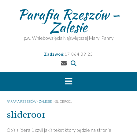
Skip
Parafia Rzeszów –
to
content
Zalesie
p.w. Wniebowzięcia Najświętszej Maryi Panny
Zadzwoń:
17 864 09 25
PARAFIA RZESZÓW - ZALESIE
>
SLIDER001
slider001
Opis slidera 1 czyli jakiś tekst ktory będzie na stronie