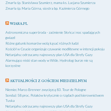
Zmarła śp. Stanisława Szumierz, mama ks. Lucjana Szumierza
Zmarła śp. Maria Górna, siostra bp. Kazimierza Górnego
WIARA.PL
Astronomiczna superśroda - zaćmienie Słońca i noc spadających
gwiazd
Różne gatunki komarów wolą kąsać różnych ludzi
Kościół w Ceucie organizuje czuwanie modlitewne w intencji pokoju
Netanjahu: odrzucamy najnowszy plan USA dla Strefy Gazy
Alarmująco niski stan wody w Wiśle. Hydrolog: burze nie są
korzystne
AKTUALNOŚCI Z GOŚCIEM NIEDZIELNYM
Niemiec Marco Brenner zwycięzcą 83. Tour de Pologne
Sondaż: 58 proc. Polaków krytycznie o rządach pod kierownictwem
Tuska
Netanjahu: odrzucamy najnowszy plan USA dla Strefy Gazy