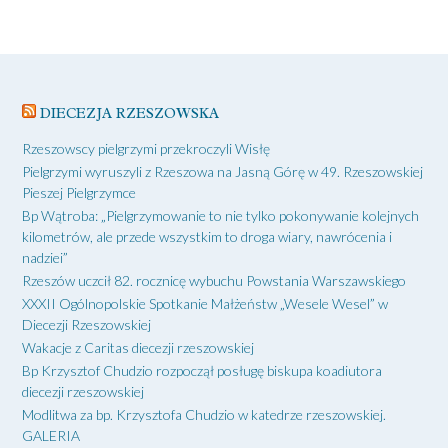
DIECEZJA RZESZOWSKA
Rzeszowscy pielgrzymi przekroczyli Wisłę
Pielgrzymi wyruszyli z Rzeszowa na Jasną Górę w 49. Rzeszowskiej
Pieszej Pielgrzymce
Bp Wątroba: „Pielgrzymowanie to nie tylko pokonywanie kolejnych
kilometrów, ale przede wszystkim to droga wiary, nawrócenia i
nadziei”
Rzeszów uczcił 82. rocznicę wybuchu Powstania Warszawskiego
XXXII Ogólnopolskie Spotkanie Małżeństw „Wesele Wesel” w
Diecezji Rzeszowskiej
Wakacje z Caritas diecezji rzeszowskiej
Bp Krzysztof Chudzio rozpoczął posługę biskupa koadiutora
diecezji rzeszowskiej
Modlitwa za bp. Krzysztofa Chudzio w katedrze rzeszowskiej.
GALERIA