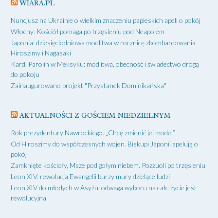
WIARA.PL
Nuncjusz na Ukrainie o wielkim znaczeniu papieskich apeli o pokój
Włochy: Kościół pomaga po trzęsieniu pod Neapolem
Japonia: dziesięciodniowa modlitwa w rocznicę zbombardowania
Hiroszimy i Nagasaki
Kard. Parolin w Meksyku: modlitwa, obecność i świadectwo drogą
do pokoju
Zainaugurowano projekt "Przystanek Dominikańska"
AKTUALNOŚCI Z GOŚCIEM NIEDZIELNYM
Rok prezydentury Nawrockiego. „Chcę zmienić jej model”
Od Hiroszimy do współczesnych wojen. Biskupi Japonii apelują o
pokój
Zamknięte kościoły, Msze pod gołym niebem. Pozzuoli po trzęsieniu
Leon XIV: rewolucja Ewangelii burzy mury dzielące ludzi
Leon XIV do młodych w Asyżu: odwaga wyboru na całe życie jest
rewolucyjna