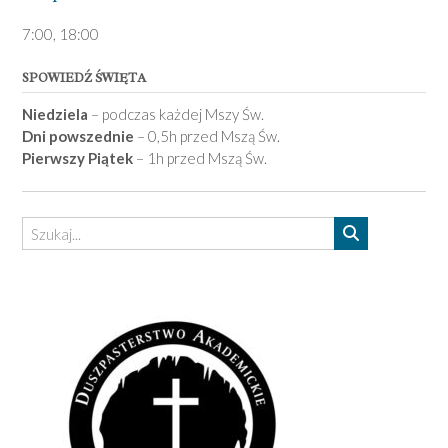
7­:00, 18:00­
SPOWIEDŹ ŚWIĘTA
Niedziela
– podczas każdej Mszy Św.
Dni powszednie
– 0,5h przed Mszą Św.
Pierwszy Piątek
– 1h przed Mszą Św.