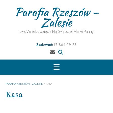
Skip
Parafia Rzeszów –
to
content
Zalesie
p.w. Wniebowzięcia Najświętszej Maryi Panny
Zadzwoń:
17 864 09 25
PARAFIA RZESZÓW - ZALESIE
>
KASA
Kasa