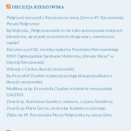
DIECEZJA RZESZOWSKA
Pielgrzymi wyruszyli z Rzeszowa na Jasną Górę w 49. Rzeszowskiej
Pieszej Pielgrzymce
Bp Wątroba: „Pielgrzymowanie to nie tylko pokonywanie kolejnych
kilometrów, ale przede wszystkim to droga wiary, nawrócenia i
nadziei”
Rzeszów uczcił 82. rocznicę wybuchu Powstania Warszawskiego
XXXII Ogólnopolskie Spotkanie Małżeństw „Wesele Wesel” w
Diecezji Rzeszowskiej
Wakacje z Caritas diecezji rzeszowskiej
Bp Krzysztof Chudzio rozpoczął posługę biskupa koadiutora
diecezji rzeszowskiej
Modlitwa za bp. Krzysztofa Chudzio w katedrze rzeszowskiej.
GALERIA
Zmarła śp. Stanisława Szumierz, mama ks. Lucjana Szumierza
Zmarła śp. Maria Górna, siostra bp. Kazimierza Górnego
Zbliża się 49. Rzeszowska Piesza Pielgrzymka na Jasną Górę