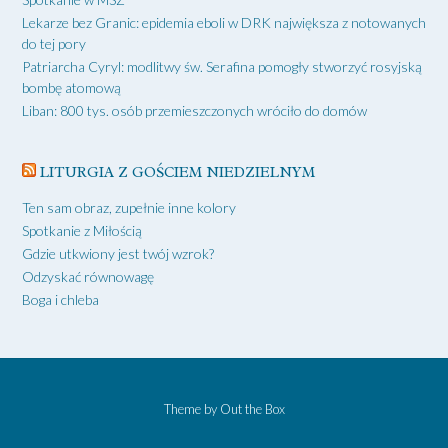
Lekarze bez Granic: epidemia eboli w DRK największa z notowanych
do tej pory
Patriarcha Cyryl: modlitwy św. Serafina pomogły stworzyć rosyjską
bombę atomową
Liban: 800 tys. osób przemieszczonych wróciło do domów
LITURGIA Z GOŚCIEM NIEDZIELNYM
Ten sam obraz, zupełnie inne kolory
Spotkanie z Miłością
Gdzie utkwiony jest twój wzrok?
Odzyskać równowagę
Boga i chleba
Theme by
Out the Box