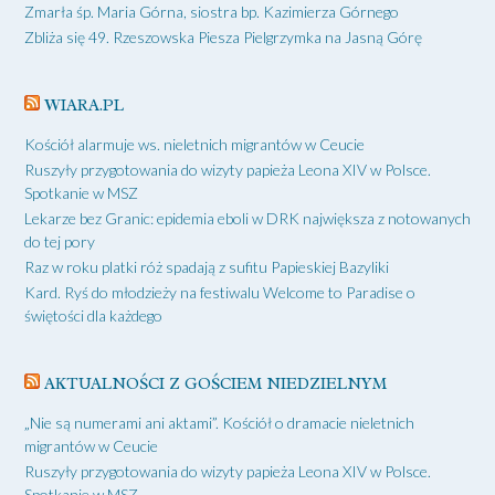
Zmarła śp. Maria Górna, siostra bp. Kazimierza Górnego
Zbliża się 49. Rzeszowska Piesza Pielgrzymka na Jasną Górę
WIARA.PL
Kościół alarmuje ws. nieletnich migrantów w Ceucie
Ruszyły przygotowania do wizyty papieża Leona XIV w Polsce.
Spotkanie w MSZ
Lekarze bez Granic: epidemia eboli w DRK największa z notowanych
do tej pory
Raz w roku platki róż spadają z sufitu Papieskiej Bazyliki
Kard. Ryś do młodzieży na festiwalu Welcome to Paradise o
świętości dla każdego
AKTUALNOŚCI Z GOŚCIEM NIEDZIELNYM
„Nie są numerami ani aktami”. Kościół o dramacie nieletnich
migrantów w Ceucie
Ruszyły przygotowania do wizyty papieża Leona XIV w Polsce.
Spotkanie w MSZ