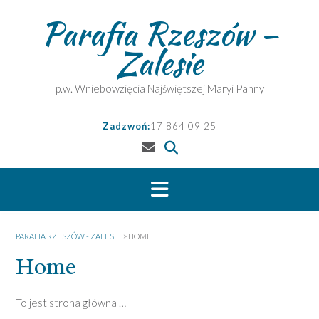
Skip
Parafia Rzeszów –
to
content
Zalesie
p.w. Wniebowzięcia Najświętszej Maryi Panny
Zadzwoń:
17 864 09 25
PARAFIA RZESZÓW - ZALESIE
>
HOME
Home
To jest strona główna …