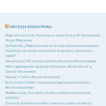
DIECEZJA RZESZOWSKA
Pielgrzymi wyruszyli z Rzeszowa na Jasną Górę w 49. Rzeszowskiej
Pieszej Pielgrzymce
Bp Wątroba: „Pielgrzymowanie to nie tylko pokonywanie kolejnych
kilometrów, ale przede wszystkim to droga wiary, nawrócenia i
nadziei”
Rzeszów uczcił 82. rocznicę wybuchu Powstania Warszawskiego
XXXII Ogólnopolskie Spotkanie Małżeństw „Wesele Wesel” w
Diecezji Rzeszowskiej
Wakacje z Caritas diecezji rzeszowskiej
Bp Krzysztof Chudzio rozpoczął posługę biskupa koadiutora
diecezji rzeszowskiej
Modlitwa za bp. Krzysztofa Chudzio w katedrze rzeszowskiej.
GALERIA
Zmarła śp. Stanisława Szumierz, mama ks. Lucjana Szumierza